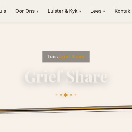
uis
Oor Ons
Luister & Kyk
Lees
Kontak
▾
▾
▾
Tuis
›
Grief Share
Grief Share