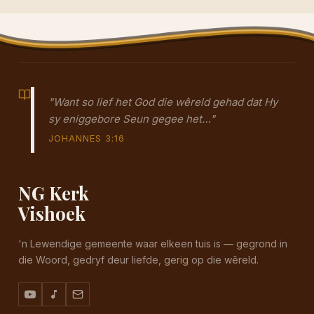
"Want so lief het God die wêreld gehad dat Hy
sy eniggebore Seun gegee het…"
JOHANNES 3:16
NG Kerk
Vishoek
'n Lewendige gemeente waar elkeen tuis is — gegrond in
die Woord, gedryf deur liefde, gerig op die wêreld.