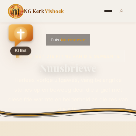
NG Kerk
Vishoek
Tuis
›
Nuusbriewe
SAAM MET DIE RITME VAN DIE GEMEENTE
Nuusbriewe
Herlees vorige uitgawes, vang belangrike
stories op en beweeg deur die argief met
dieselfde warmte en helderheid as die res van
die site.
LEES DIE NUUTSTE UITGAWE