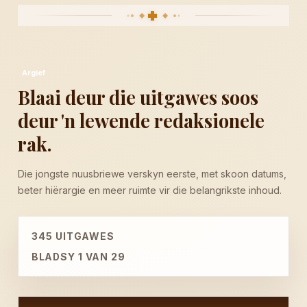
VERKEN DIE ARGIEF
345
Argief
UITGAWES BESKIKBAAR
Blaai deur die uitgawes soos
deur 'n lewende redaksionele
2018 - 2026
rak.
JAARSPAN VAN DIE ARGIEF
Die jongste nuusbriewe verskyn eerste, met skoon datums,
beter hiërargie en meer ruimte vir die belangrikste inhoud.
12
345 UITGAWES
UITGAWES OP HIERDIE BLADSY
BLADSY 1 VAN 29
NG Vishoek Nuusbrief - 3 Augustus 2026
3 AUGUSTUS 2026