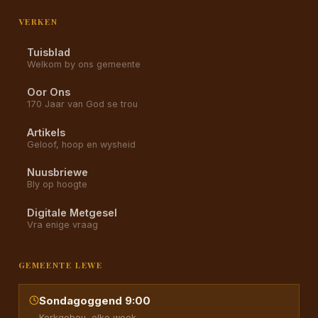
VERKEN
Tuisblad
Welkom by ons gemeente
Oor Ons
170 Jaar van God se trou
Artikels
Geloof, hoop en wysheid
Nuusbriewe
Bly op hoogte
Digitale Metgesel
Vra enige vraag
GEMEENTE LEWE
Sondagoggend 9:00
Kerkgebou, elke week