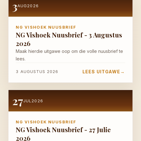
3
AUG
2026
NG Vishoek Nuusbrief - 27 Julie 2026
27 JULIE 2026
NG VISHOEK NUUSBRIEF
NG Vishoek Nuusbrief - 3 Augustus
2026
NG Vishoek Nuusbrief - 21 Julie 2026
Maak hierdie uitgawe oop om die volle nuusbrief te
20 JULIE 2026
lees.
LEES UITGAWE
→
3 AUGUSTUS 2026
NG Vishoek Nuusbrief - 22 Junie 2026
22 JUNIE 2026
27
JUL
2026
NG VISHOEK NUUSBRIEF
NG Vishoek Nuusbrief - 27 Julie
2026