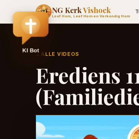
NG Kerk
Vishoek
T
Loof Hom, Leef Hom en Verkondig Hom
←
ALLE VIDEOS
Erediens 1
(Familiedi