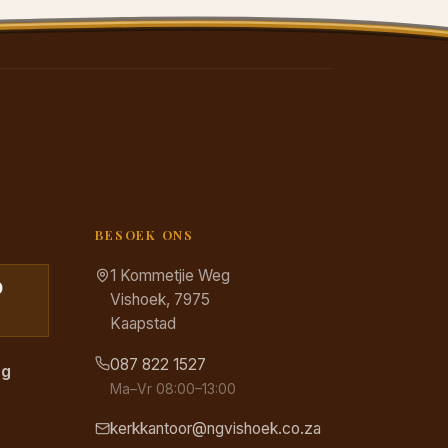
BESOEK ONS
1 Kommetjie Weg
0
Vishoek, 7975
Kaapstad
087 822 1527
ng
Ma–Vr 08:00–13:00
kerkkantoor@ngvishoek.co.za