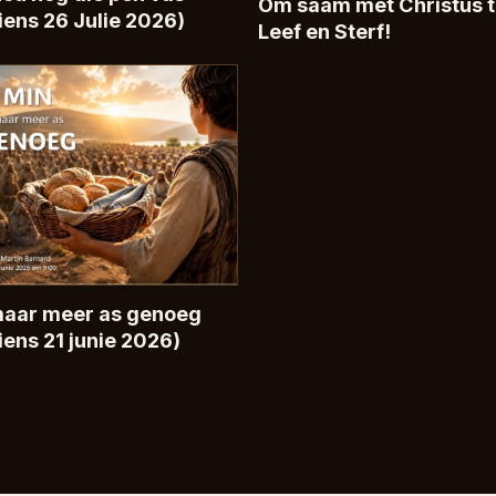
Om saam met Christus 
iens 26 Julie 2026)
Leef en Sterf!
maar meer as genoeg
iens 21 junie 2026)