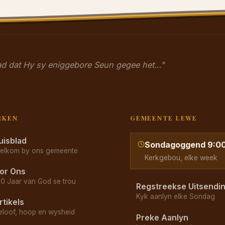
had dat Hy sy eniggebore Seun gegee het…"
RKEN
GEMEENTE LEWE
uisblad
Sondagoggend 9:0
elkom by ons gemeente
Kerkgebou, elke week
or Ons
70 Jaar van God se trou
Regstreekse Uitsendi
Kyk aanlyn elke Sondag
rtikels
eloof, hoop en wysheid
Preke Aanlyn