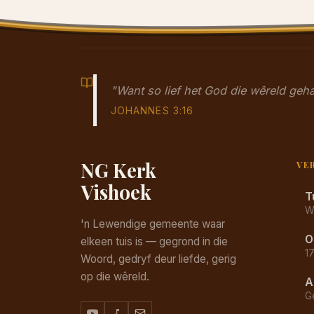
"Want so lief het God die wêreld ge
JOHANNES 3:16
NG Kerk
VE
Vishoek
T
W
'n Lewendige gemeente waar
O
elkeen tuis is — gegrond in die
1
Woord, gedryf deur liefde, gerig
op die wêreld.
A
G