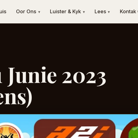
uis
Oor Ons
Luister & Kyk
Lees
Kontak
▾
▾
▾
1 Junie 2023
ens)