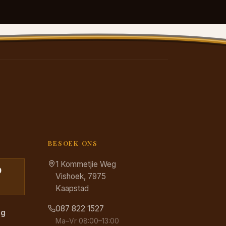
BESOEK ONS
1 Kommetjie Weg
0
Vishoek, 7975
Kaapstad
087 822 1527
ng
Ma–Vr 08:00–13:00