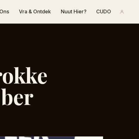
 Ons
Vra & Ontdek
Nuut Hier?
CUDO
rokke
ober