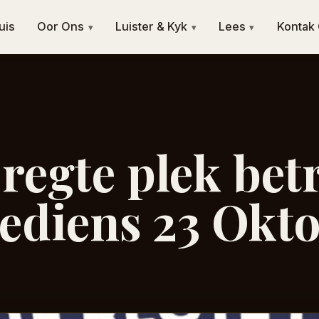
uis
Oor Ons
Luister & Kyk
Lees
Kontak
▾
▾
▾
regte plek bet
rediens 23 Okt