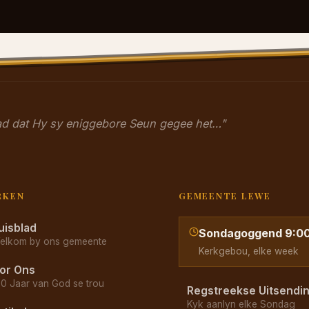
had dat Hy sy eniggebore Seun gegee het…"
RKEN
GEMEENTE LEWE
uisblad
Sondagoggend 9:0
elkom by ons gemeente
Kerkgebou, elke week
or Ons
70 Jaar van God se trou
Regstreekse Uitsendi
Kyk aanlyn elke Sondag