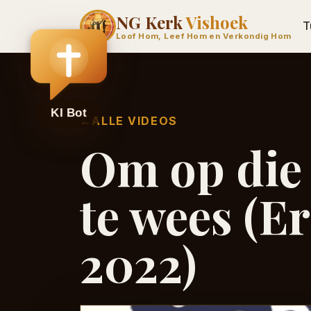
NG Kerk
Vishoek
T
Loof Hom, Leef Hom en Verkondig Hom
←
ALLE VIDEOS
Om op die 
te wees (E
2022)