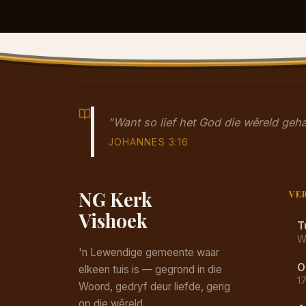
"Want so lief het God die wêreld ge
JOHANNES 3:16
NG Kerk
VE
Vishoek
T
W
'n Lewendige gemeente waar
O
elkeen tuis is — gegrond in die
1
Woord, gedryf deur liefde, gerig
op die wêreld.