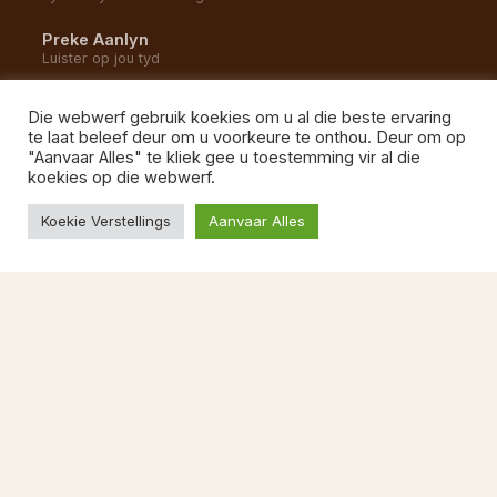
Preke Aanlyn
Luister op jou tyd
YouTube Kanaal
Die webwerf gebruik koekies om u al die beste ervaring
Alle opnames en uitsendings
te laat beleef deur om u voorkeure te onthou. Deur om op
"Aanvaar Alles" te kliek gee u toestemming vir al die
Gemeente Musiek
koekies op die webwerf.
Luister na ons liedere
Koekie Verstellings
Aanvaar Alles
BESOEK ONS
1 Kommetjie Weg
Vishoek, 7975
Kaapstad
087 822 1527
Ma–Vr 08:00–13:00
kerkkantoor@ngvishoek.co.za