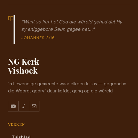
"Want so lief het God die wêreld gehad dat Hy
sy eniggebore Seun gegee het…"
JOHANNES 3:16
NG Kerk
Vishoek
'n Lewendige gemeente waar elkeen tuis is — gegrond in
die Woord, gedryf deur liefde, gerig op die wêreld.
VERKEN
Tuisblad