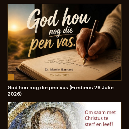
God hou nog die pen vas (Erediens 26 Julie
2026)