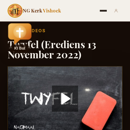
NG Kerk
Vishoek
←
ALLE VIDEOS
Twyfel (Erediens 13
November 2022)
Play
Video