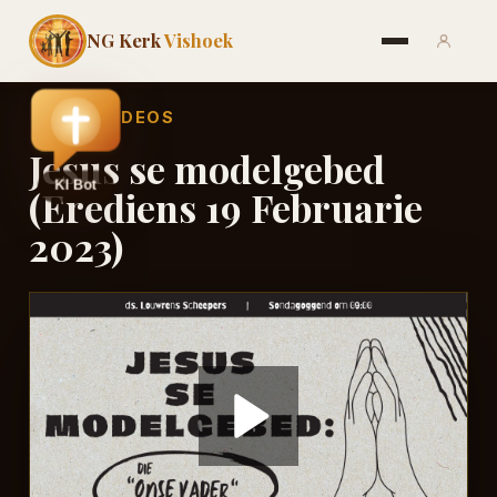
NG Kerk
Vishoek
←
ALLE VIDEOS
Jesus se modelgebed
(Erediens 19 Februarie
2023)
Play
Video