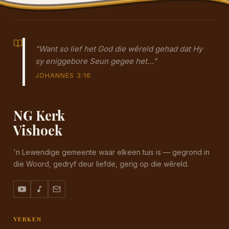
"Want so lief het God die wêreld gehad dat Hy
sy eniggebore Seun gegee het…"
JOHANNES 3:16
NG Kerk
Vishoek
'n Lewendige gemeente waar elkeen tuis is — gegrond in
die Woord, gedryf deur liefde, gerig op die wêreld.
VERKEN