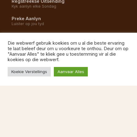
Regstreekse Uitsending
Kyk aanlyn elke Sondag
Preke Aanlyn
Luister op jou tyd
YouTube Kanaal
Alle opnames en uitsendings
Die webwerf gebruik koekies om u al die beste ervaring
te laat beleef deur om u voorkeure te onthou. Deur om op
Gemeente Musiek
"Aanvaar Alles" te kliek gee u toestemming vir al die
Luister na ons liedere
koekies op die webwerf.
Koekie Verstellings
Aanvaar Alles
BESOEK ONS
1 Kommetjie Weg
Vishoek, 7975
Kaapstad
087 822 1527
Ma–Vr 08:00–13:00
kerkkantoor@ngvishoek.co.za