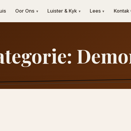
uis
Oor Ons
Luister & Kyk
Lees
Kontak
▾
▾
▾
ategorie:
Demo