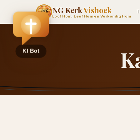
NG Kerk
Vishoek
T
Loof Hom, Leef Hom en Verkondig Hom
K