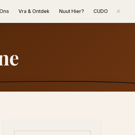
 Ons
Vra & Ontdek
Nuut Hier?
CUDO
ne
Soek na: