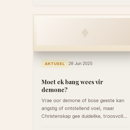
♦
28 Jun 2025
AKTUEEL
Moet ek bang wees vir
demone?
Vrae oor demone of bose geeste kan
angstig of ontstellend voel, maar
Christenskap gee duidelike, troosvolle
en hoopvolle antwoorde. Hier…