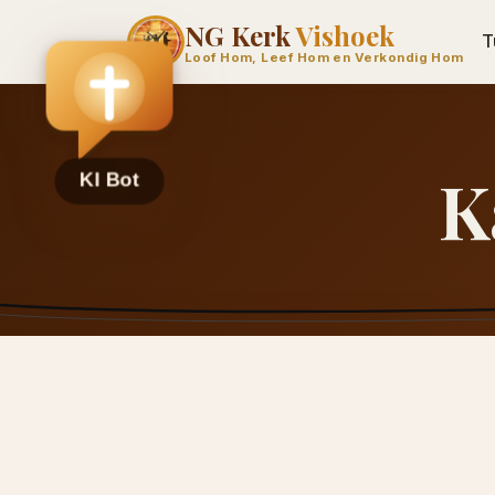
NG Kerk
Vishoek
T
Loof Hom, Leef Hom en Verkondig Hom
K