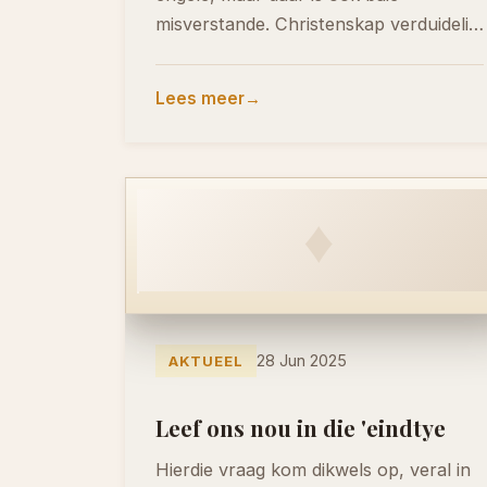
misverstande. Christenskap verduidelik
duidelik en prakties wie engele…
Lees meer
♦
28 Jun 2025
AKTUEEL
Leef ons nou in die 'eindtye
Hierdie vraag kom dikwels op, veral in