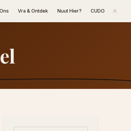
 Ons
Vra & Ontdek
Nuut Hier?
CUDO
el
Soek na: