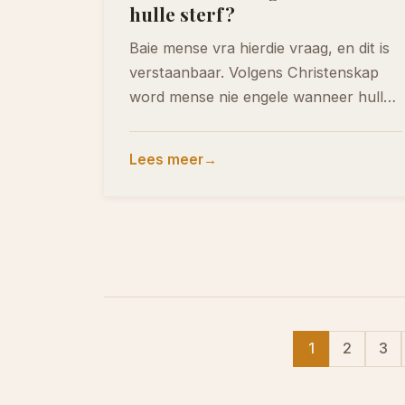
hulle sterf?
Baie mense vra hierdie vraag, en dit is
verstaanbaar. Volgens Christenskap
word mense nie engele wanneer hulle
doodgaan nie. Die…
Lees meer
1
2
3