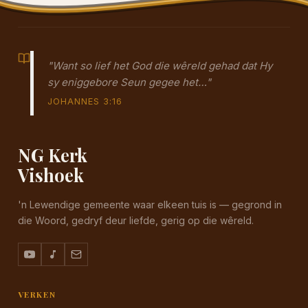
"Want so lief het God die wêreld gehad dat Hy
sy eniggebore Seun gegee het…"
JOHANNES 3:16
NG Kerk
Vishoek
'n Lewendige gemeente waar elkeen tuis is — gegrond in
die Woord, gedryf deur liefde, gerig op die wêreld.
VERKEN