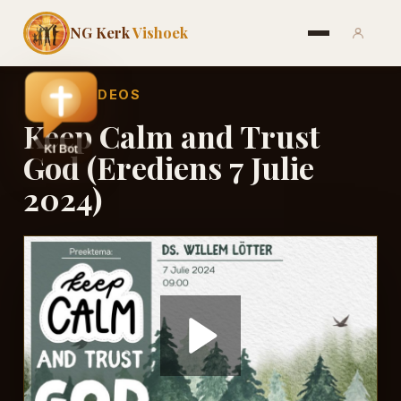
NG Kerk
Vishoek
←
ALLE VIDEOS
Keep Calm and Trust
God (Erediens 7 Julie
2024)
Play
Video