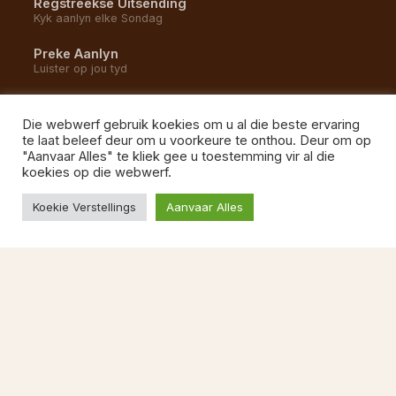
Regstreekse Uitsending
Kyk aanlyn elke Sondag
Preke Aanlyn
Luister op jou tyd
YouTube Kanaal
Alle opnames en uitsendings
Die webwerf gebruik koekies om u al die beste ervaring
te laat beleef deur om u voorkeure te onthou. Deur om op
Gemeente Musiek
"Aanvaar Alles" te kliek gee u toestemming vir al die
Luister na ons liedere
koekies op die webwerf.
Koekie Verstellings
Aanvaar Alles
BESOEK ONS
1 Kommetjie Weg
Vishoek, 7975
Kaapstad
087 822 1527
Ma–Vr 08:00–13:00
kerkkantoor@ngvishoek.co.za