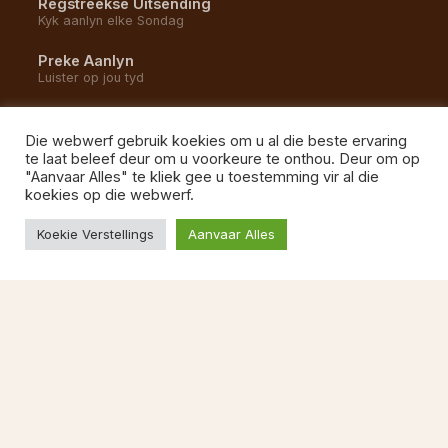
Regstreekse Uitsending
Kyk aanlyn elke Sondag
Preke Aanlyn
Luister op jou tyd
YouTube Kanaal
Alle opnames en uitsendings
Die webwerf gebruik koekies om u al die beste ervaring
te laat beleef deur om u voorkeure te onthou. Deur om op
Gemeente Musiek
"Aanvaar Alles" te kliek gee u toestemming vir al die
Luister na ons liedere
koekies op die webwerf.
Koekie Verstellings
Aanvaar Alles
BESOEK ONS
1 Kommetjie Weg
Vishoek, 7975
Kaapstad
087 822 1527
Ma–Vr 08:00–13:00
kerkkantoor@ngvishoek.co.za