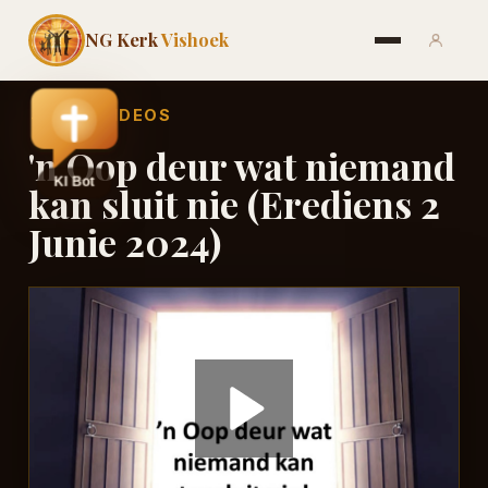
NG Kerk
Vishoek
←
ALLE VIDEOS
'n Oop deur wat niemand
kan sluit nie (Erediens 2
Junie 2024)
Play
Video