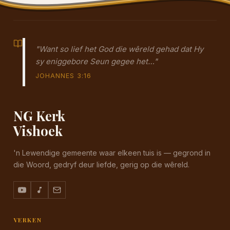
"Want so lief het God die wêreld gehad dat Hy
sy eniggebore Seun gegee het…"
JOHANNES 3:16
NG Kerk
Vishoek
'n Lewendige gemeente waar elkeen tuis is — gegrond in
die Woord, gedryf deur liefde, gerig op die wêreld.
VERKEN