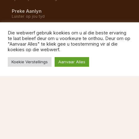
Preke Aanlyn
Luister op jou tyd
YouTube Kanaal
Die webwerf gebruik koekies om u al die beste ervaring
Alle opnames en uitsendings
te laat beleef deur om u voorkeure te onthou. Deur om op
"Aanvaar Alles" te kliek gee u toestemming vir al die
Gemeente Musiek
koekies op die webwerf.
Luister na ons liedere
Koekie Verstellings
Aanvaar Alles
BESOEK ONS
1 Kommetjie Weg
Vishoek, 7975
Kaapstad
087 822 1527
Ma–Vr 08:00–13:00
kerkkantoor@ngvishoek.co.za