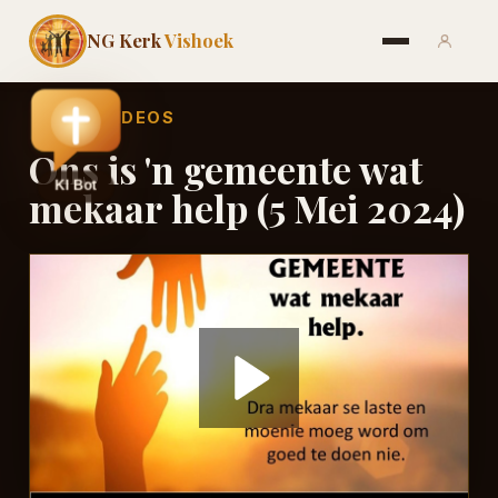
NG Kerk
Vishoek
←
ALLE VIDEOS
Ons is 'n gemeente wat
mekaar help (5 Mei 2024)
Play
Video