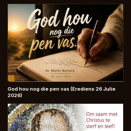
God hou nog die pen vas (Erediens 26 Julie
2026)