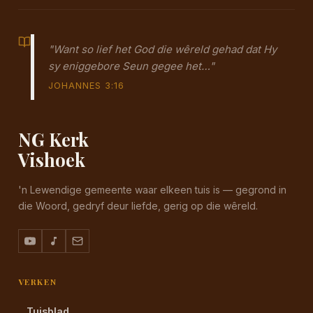
"Want so lief het God die wêreld gehad dat Hy
sy eniggebore Seun gegee het…"
JOHANNES 3:16
NG Kerk
Vishoek
'n Lewendige gemeente waar elkeen tuis is — gegrond in
die Woord, gedryf deur liefde, gerig op die wêreld.
VERKEN
Tuisblad