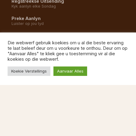
Regstreekse Uitsending
Kyk aanlyn elke Sondag
Preke Aanlyn
Luister op jou tyd
YouTube Kanaal
Alle opnames en uitsendings
Die webwerf gebruik koekies om u al die beste ervaring
te laat beleef deur om u voorkeure te onthou. Deur om op
Gemeente Musiek
"Aanvaar Alles" te kliek gee u toestemming vir al die
Luister na ons liedere
koekies op die webwerf.
Koekie Verstellings
Aanvaar Alles
BESOEK ONS
1 Kommetjie Weg
Vishoek, 7975
Kaapstad
087 822 1527
Ma–Vr 08:00–13:00
kerkkantoor@ngvishoek.co.za