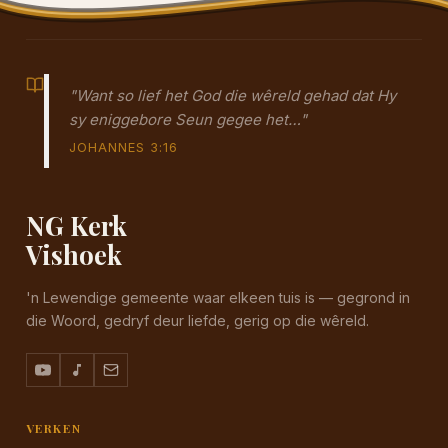
"Want so lief het God die wêreld gehad dat Hy
sy eniggebore Seun gegee het…"
JOHANNES 3:16
NG Kerk
Vishoek
'n Lewendige gemeente waar elkeen tuis is — gegrond in
die Woord, gedryf deur liefde, gerig op die wêreld.
VERKEN