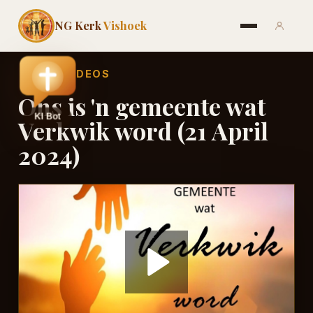
NG Kerk
Vishoek
←
ALLE VIDEOS
Ons is 'n gemeente wat
Verkwik word (21 April
2024)
Play
Video