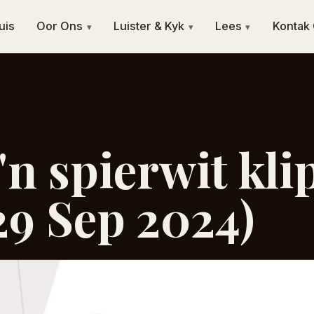
uis
Oor Ons
Luister & Kyk
Lees
Kontak
▾
▾
▾
'n spierwit kli
29 Sep 2024)