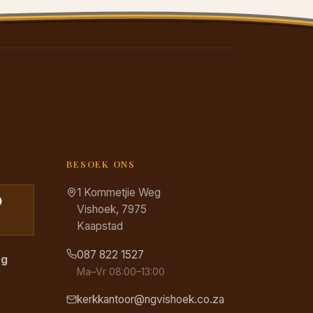
BESOEK ONS
1 Kommetjie Weg
0
Vishoek, 7975
Kaapstad
087 822 1527
ng
Ma–Vr 08:00–13:00
kerkkantoor@ngvishoek.co.za