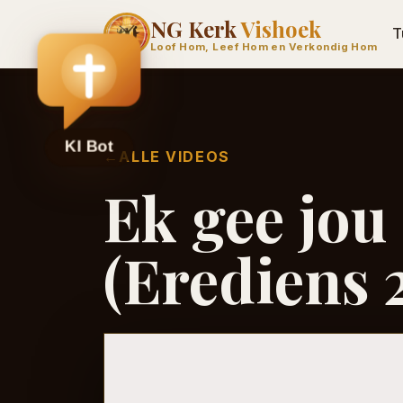
NG Kerk
Vishoek
T
Loof Hom, Leef Hom en Verkondig Hom
←
ALLE VIDEOS
Ek gee jou 
(Erediens 