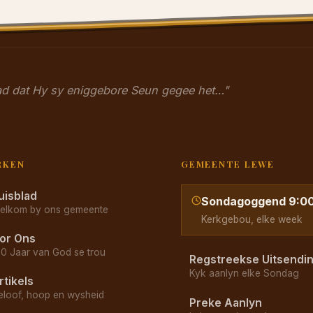
had dat Hy sy eniggebore Seun gegee het…"
RKEN
GEMEENTE LEWE
uisblad
Sondagoggend 9:0
elkom by ons gemeente
Kerkgebou, elke week
or Ons
70 Jaar van God se trou
Regstreekse Uitsendi
Kyk aanlyn elke Sondag
rtikels
eloof, hoop en wysheid
Preke Aanlyn