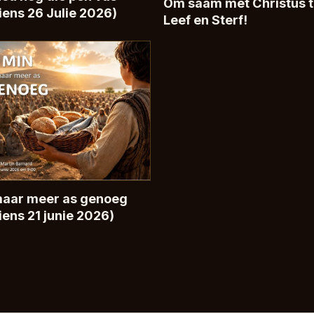
Om saam met Christus 
iens 26 Julie 2026)
Leef en Sterf!
maar meer as genoeg
iens 21 junie 2026)