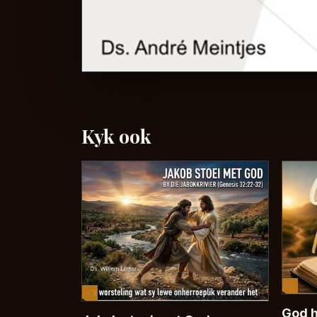
Kyk ook
God h