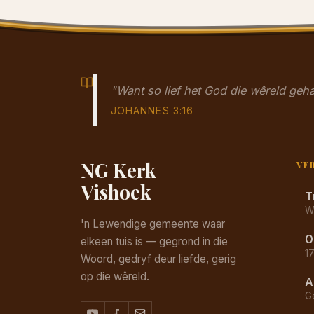
"Want so lief het God die wêreld ge
JOHANNES 3:16
NG Kerk
VE
Vishoek
T
W
'n Lewendige gemeente waar
O
elkeen tuis is — gegrond in die
1
Woord, gedryf deur liefde, gerig
op die wêreld.
A
G