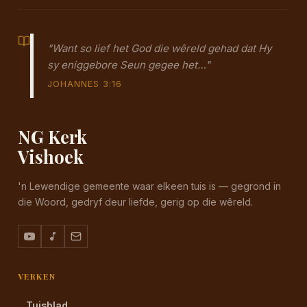
"Want so lief het God die wêreld gehad dat Hy
sy eniggebore Seun gegee het…"
JOHANNES 3:16
NG Kerk
Vishoek
'n Lewendige gemeente waar elkeen tuis is — gegrond in
die Woord, gedryf deur liefde, gerig op die wêreld.
VERKEN
Tuisblad