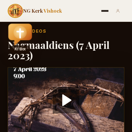
NG Kerk
Vishoek
←
ALLE VIDEOS
Nagmaaldiens (7 April
2023)
Play
Video