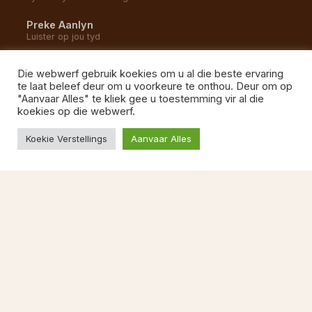
Preke Aanlyn
Luister op jou tyd
YouTube Kanaal
Die webwerf gebruik koekies om u al die beste ervaring
Alle opnames en uitsendings
te laat beleef deur om u voorkeure te onthou. Deur om op
"Aanvaar Alles" te kliek gee u toestemming vir al die
Gemeente Musiek
koekies op die webwerf.
Luister na ons liedere
Koekie Verstellings
Aanvaar Alles
BESOEK ONS
1 Kommetjie Weg
Vishoek, 7975
Kaapstad
087 822 1527
Ma–Vr 08:00–13:00
kerkkantoor@ngvishoek.co.za