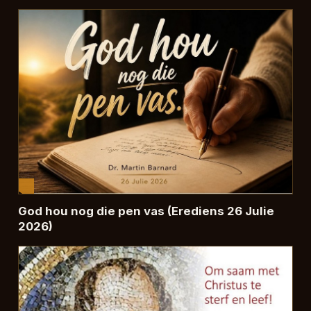
God hou nog die pen vas (Erediens 26 Julie
2026)