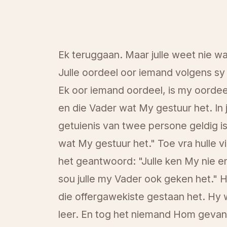
Ek teruggaan. Maar julle weet nie w
Julle oordeel oor iemand volgens sy 
Ek oor iemand oordeel, is my oordeel 
en die Vader wat My gestuur het. In 
getuienis van twee persone geldig is
wat My gestuur het." Toe vra hulle v
het geantwoord: "Julle ken My nie en
sou julle my Vader ook geken het." H
die offergawekiste gestaan het. Hy 
leer. En tog het niemand Hom geva