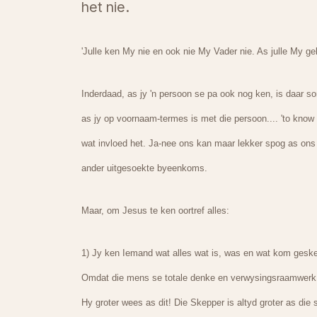
het nie.
'Julle ken My nie en ook nie My Vader nie. As julle My g
Inderdaad, as jy 'n persoon se pa ook nog ken, is daar 
as jy op voornaam-termes is met die persoon.... 'to know 
wat invloed het. Ja-nee ons kan maar lekker spog as ons 
ander uitgesoekte byeenkoms.
Maar, om Jesus te ken oortref alles:
1) Jy ken Iemand wat alles wat is, was en wat kom geske
Omdat die mens se totale denke en verwysingsraamwerk ge
Hy groter wees as dit! Die Skepper is altyd groter as die