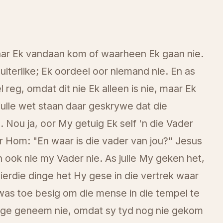
aar Ek vandaan kom of waarheen Ek gaan nie.
uiterlike; Ek oordeel oor niemand nie. En as
reg, omdat dit nie Ek alleen is nie, maar Ek
julle wet staan daar geskrywe dat die
. Nou ja, oor My getuig Ek self 'n die Vader
ir Hom: "En waar is die vader van jou?" Jesus
 ook nie my Vader nie. As julle My geken het,
ierdie dinge het Hy gese in die vertrek waar
was toe besig om die mense in die tempel te
nge geneem nie, omdat sy tyd nog nie gekom