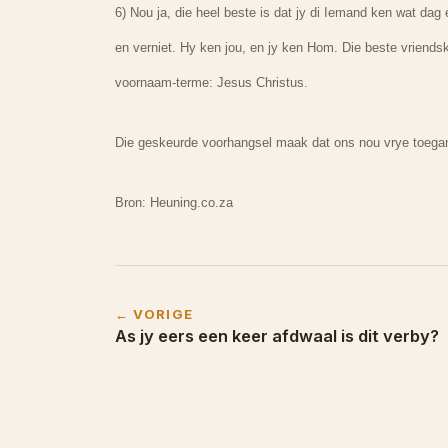
6) Nou ja, die heel beste is dat jy di Iemand ken wat dag 
en verniet. Hy ken jou, en jy ken Hom. Die beste vriends
voornaam-terme: Jesus Christus.
Die geskeurde voorhangsel maak dat ons nou vrye toega
Bron: Heuning.co.za
← VORIGE
As jy eers een keer afdwaal is dit verby?