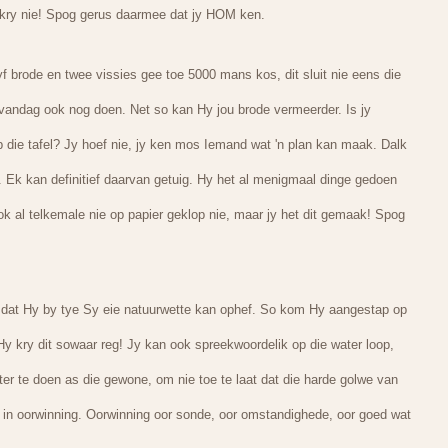
rkry nie! Spog gerus daarmee dat jy HOM ken.
 brode en twee vissies gee toe 5000 mans kos, dit sluit nie eens die
 vandag ook nog doen. Net so kan Hy jou brode vermeerder. Is jy
 die tafel? Jy hoef nie, jy ken mos Iemand wat 'n plan kan maak. Dalk
t. Ek kan definitief daarvan getuig. Hy het al menigmaal dinge gedoen
k al telkemale nie op papier geklop nie, maar jy het dit gemaak! Spog
g dat Hy by tye Sy eie natuurwette kan ophef. So kom Hy aangestap op
Hy kry dit sowaar reg! Jy kan ook spreekwoordelik op die water loop,
r te doen as die gewone, om nie toe te laat dat die harde golwe van
p, in oorwinning. Oorwinning oor sonde, oor omstandighede, oor goed wat