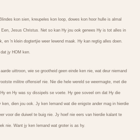
indes kon sien, kreupeles kon loop, dowes kon hoor hulle is almal
 Een, Jesus Christus. Net so kan Hy jou ook genees Hy is tot alles in
k, en 'n klein dogtertjie weer lewend maak. Hy kan regtig alles doen.
 dat jy HOM ken.
arde uittroon, wie se grootheid geen einde ken nie, wat deur niemand
ootste militre offensief nie. Nie die hele wereld se weermagte, met die
 Hy en Hy was sy dissipels se voete. Hy gee soveel om dat Hy die
y ken, dien jou ook. Jy ken Iemand wat die enigste ander mag in hierdie
r voor die duiwel te buig nie. Jy hoef nie eers van hierdie kalant te
oek nie. Want jy ken Iemand wat groter is as hy.