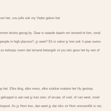
eken het, sou julle ook my Vader geken het
sommer ekstra gesag by. Daar is waarde daarin om iemand te ken, veral
people in high placese?, jy weet? Ek is seker jy ken ook 'n paar ouens
so terloops noem dat iemand belangrik vir jou iets gese het by een of
p het. Elke ding, elke mens, elke stukkie materie het Hy geskep.
koppel is aan wat jy kan sien, of ervaar, of voel, of van weet, moet
 skepsel. As jy Hom ken, dan weet jy dat niks vir Hom onmoontlik is nie,