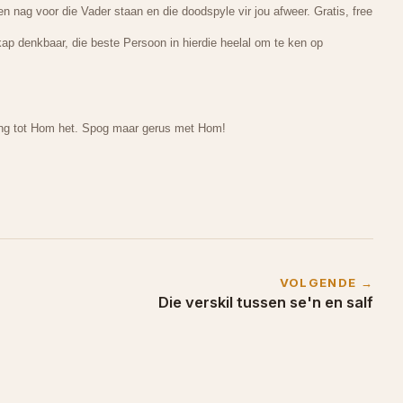
en nag voor die Vader staan en die doodspyle vir jou afweer. Gratis, free
kap denkbaar, die beste Persoon in hierdie heelal om te ken op
ng tot Hom het. Spog maar gerus met Hom!
VOLGENDE →
Die verskil tussen se'n en salf