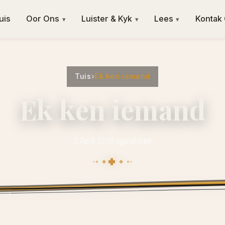
uis
Oor Ons
Luister & Kyk
Lees
Kontak
▾
▾
▾
Tuis
›
Ek ken iemand
Ek ken iemand
2 April 2016
·
ngvishoek