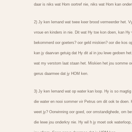
daar is niks wat Hom oortref nie, niks wat Hom kan onde
2) Jy ken Iemand wat twee keer brood vermeerder het. Vyf
vroue en kinders in nie. Dit wat Hy toe kon doen, kan Hy
bekommerd oor goeters? oor geld miskien? oor die kos op
kan jy daarvan getuig dat Hy dit al in jou lewe gedoen he
wat my verstom laat staan het. Miskien het jou somme oo
gerus daarmee dat jy HOM ken.
3) Jy ken Iemand wat op water kan loop. Hy is so magti
die water en nooi sommer vir Petrus om dit ook te doen. 
weet jy? Oorwinning oor goed, oor omstandighede, om bete
die lewe jou onderkry nie. Hy wil h jy moet ook waterloo