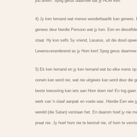
jou afrem. Spog gerus daarmee dat jy HOM ken.
4) Jy ken Iemand wat mense wonderbaarlik kan genees. Bl
genees deur hierdie Persoon wat jy ken. Een en dieselfde
staat. Hy kon selfs Sy vriend, Lasarus, uit die dood opwe
Lewensveranderend as jy Hom ken! Spog gerus daarmee
5) Ek ken Iemand en jy ken Iemand wat bo elke mens op a
oorwin kan word nie, wat nie uitgewis kan word deur die gr
beste toerusting kan iets aan Hom doen nie! En tog gaan
werk van 'n slaaf aanpak en voete was. Hierdie Een wie j
wereld (die Satan) verslaan het. En daarom hoef jy nie mee
praat nie. Jy hoef hom nie te bestraf nie, of hom te vervl