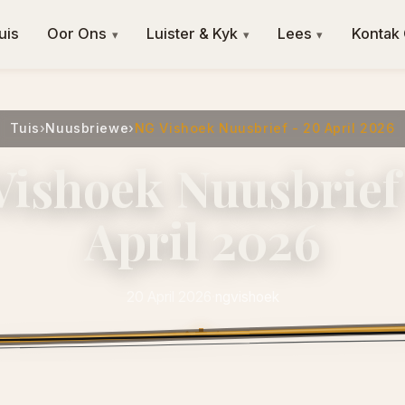
uis
Oor Ons
Luister & Kyk
Lees
Kontak
▾
▾
▾
Tuis
›
Nuusbriewe
›
NG Vishoek Nuusbrief - 20 April 2026
ishoek Nuusbrief
April 2026
20 April 2026
·
ngvishoek