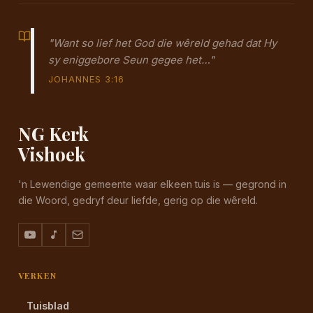
"Want so lief het God die wêreld gehad dat Hy
sy eniggebore Seun gegee het…"
JOHANNES 3:16
NG Kerk
Vishoek
'n Lewendige gemeente waar elkeen tuis is — gegrond in
die Woord, gedryf deur liefde, gerig op die wêreld.
VERKEN
Tuisblad