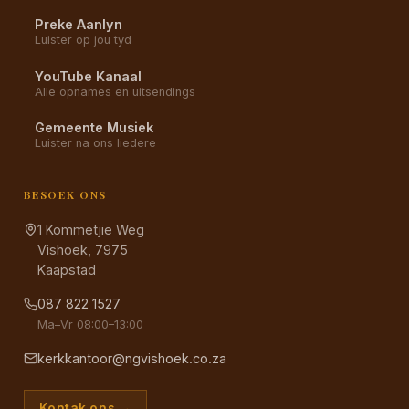
Preke Aanlyn
Luister op jou tyd
YouTube Kanaal
Alle opnames en uitsendings
Gemeente Musiek
Luister na ons liedere
BESOEK ONS
1 Kommetjie Weg
Vishoek, 7975
Kaapstad
087 822 1527
Ma–Vr 08:00–13:00
kerkkantoor@ngvishoek.co.za
Kontak ons →