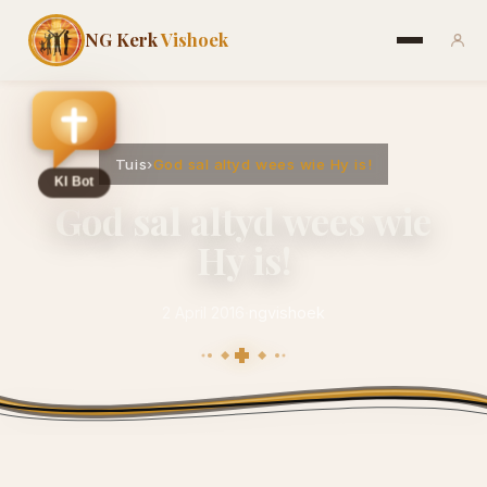
NG Kerk
Vishoek
Tuis
›
God sal altyd wees wie Hy is!
God sal altyd wees wie
Hy is!
2 April 2016
·
ngvishoek