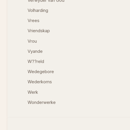
Verwyder van God
Volharding
Vrees
Vriendskap
Vrou
Vyande
W??reld
Wedegebore
Wederkoms
Werk
Wonderwerke