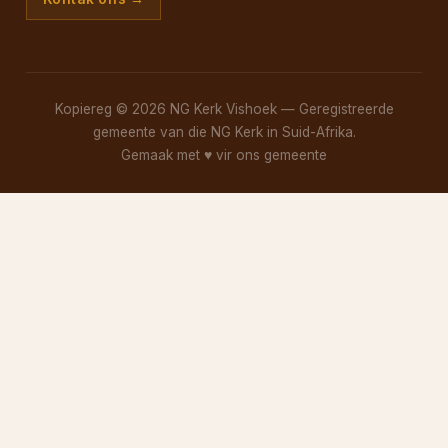
Kopiereg © 2026 NG Kerk Vishoek — Geregistreerde
gemeente van die NG Kerk in Suid-Afrika.
Gemaak met
♥
vir ons gemeente