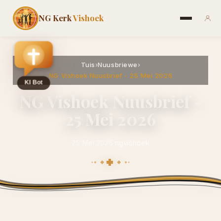
NG Kerk
Vishoek
Tuis
›
Nuusbriewe
›
NG Vishoek Nuusbrief - 25 Mei 2026
NG Vishoek Nuusbrief -
25 Mei 2026
25 Mei 2026
·
ngvishoek