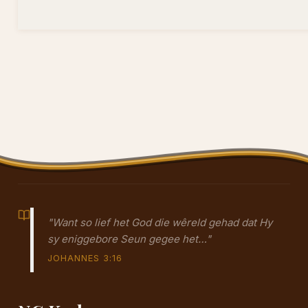
"Want so lief het God die wêreld gehad dat Hy
sy eniggebore Seun gegee het…"
JOHANNES 3:16