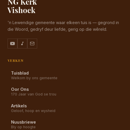
NG Kerk
Vishoek
'n Lewendige gemeente waar elkeen tuis is — gegrond in
die Woord, gedryf deur liefde, gerig op die wêreld.
VERKEN
Tuisblad
Welkom by ons gemeente
Oor Ons
170 Jaar van God se trou
Artikels
Geloof, hoop en wysheid
Nuusbriewe
Bly op hoogte