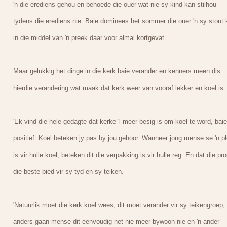
'n die erediens gehou en behoede die ouer wat nie sy kind kan stilhou
tydens die erediens nie. Baie dominees het sommer die ouer 'n sy stout 
in die middel van 'n preek daar voor almal kortgevat.
Maar gelukkig het dinge in die kerk baie verander en kenners meen dis
hierdie verandering wat maak dat kerk weer van vooraf lekker en koel is.
'Ek vind die hele gedagte dat kerke 'l meer besig is om koel te word, baie
positief. Koel beteken jy pas by jou gehoor. Wanneer jong mense se 'n p
is vir hulle koel, beteken dit die verpakking is vir hulle reg. En dat die pr
die beste bied vir sy tyd en sy teiken.
'Natuurlik moet die kerk koel wees, dit moet verander vir sy teikengroep,
anders gaan mense dit eenvoudig net nie meer bywoon nie en 'n ander