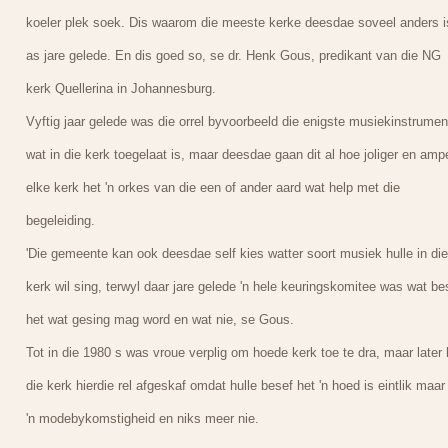
koeler plek soek. Dis waarom die meeste kerke deesdae soveel anders i
as jare gelede. En dis goed so, se dr. Henk Gous, predikant van die NG
kerk Quellerina in Johannesburg.
Vyftig jaar gelede was die orrel byvoorbeeld die enigste musiekinstrumen
wat in die kerk toegelaat is, maar deesdae gaan dit al hoe joliger en amp
elke kerk het 'n orkes van die een of ander aard wat help met die
begeleiding.
'Die gemeente kan ook deesdae self kies watter soort musiek hulle in die
kerk wil sing, terwyl daar jare gelede 'n hele keuringskomitee was wat bes
het wat gesing mag word en wat nie, se Gous.
Tot in die 1980 s was vroue verplig om hoede kerk toe te dra, maar later 
die kerk hierdie rel afgeskaf omdat hulle besef het 'n hoed is eintlik maar
'n modebykomstigheid en niks meer nie.