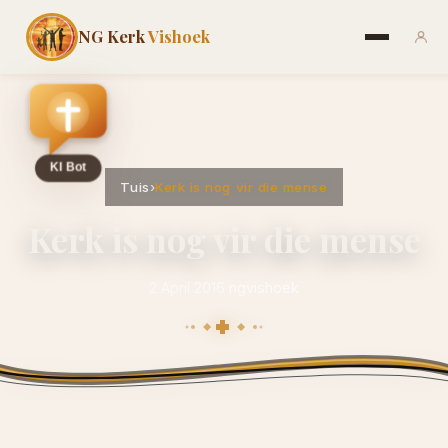
NG Kerk
Vishoek
Tuis
›
Kerk is nog vir die mense
Kerk is nog vir die mense
2 April 2016
·
ngvishoek