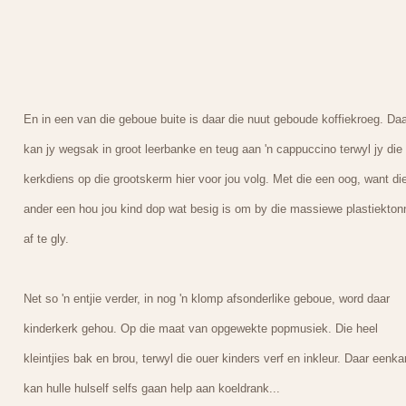
En in een van die geboue buite is daar die nuut geboude koffiekroeg. Daa
kan jy wegsak in groot leerbanke en teug aan 'n cappuccino terwyl jy die
kerkdiens op die grootskerm hier voor jou volg. Met die een oog, want di
ander een hou jou kind dop wat besig is om by die massiewe plastiekton
af te gly.
Net so 'n entjie verder, in nog 'n klomp afsonderlike geboue, word daar
kinderkerk gehou. Op die maat van opgewekte popmusiek. Die heel
kleintjies bak en brou, terwyl die ouer kinders verf en inkleur. Daar eenka
kan hulle hulself selfs gaan help aan koeldrank...