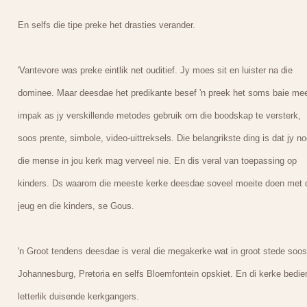
En selfs die tipe preke het drasties verander.
'Vantevore was preke eintlik net ouditief. Jy moes sit en luister na die
dominee. Maar deesdae het predikante besef 'n preek het soms baie me
impak as jy verskillende metodes gebruik om die boodskap te versterk,
soos prente, simbole, video-uittreksels. Die belangrikste ding is dat jy no
die mense in jou kerk mag verveel nie. En dis veral van toepassing op
kinders. Ds waarom die meeste kerke deesdae soveel moeite doen met 
jeug en die kinders, se Gous.
'n Groot tendens deesdae is veral die megakerke wat in groot stede soos
Johannesburg, Pretoria en selfs Bloemfontein opskiet. En di kerke bedie
letterlik duisende kerkgangers.