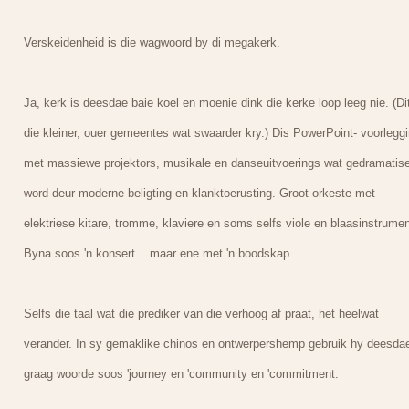
Verskeidenheid is die wagwoord by di megakerk.
Ja, kerk is deesdae baie koel en moenie dink die kerke loop leeg nie. (Dit
die kleiner, ouer gemeentes wat swaarder kry.) Dis PowerPoint- voorlegg
met massiewe projektors, musikale en danseuitvoerings wat gedramatis
word deur moderne beligting en klanktoerusting. Groot orkeste met
elektriese kitare, tromme, klaviere en soms selfs viole en blaasinstrumen
Byna soos 'n konsert... maar ene met 'n boodskap.
Selfs die taal wat die prediker van die verhoog af praat, het heelwat
verander. In sy gemaklike chinos en ontwerpershemp gebruik hy deesda
graag woorde soos 'journey en 'community en 'commitment.