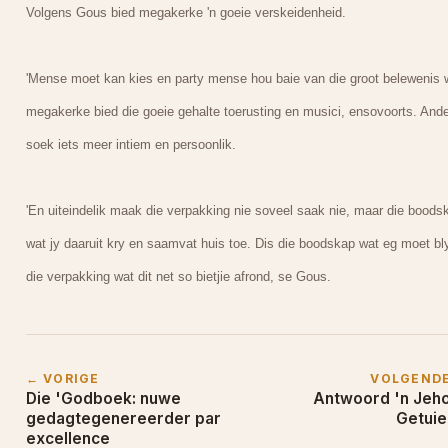
Volgens Gous bied megakerke 'n goeie verskeidenheid.
'Mense moet kan kies en party mense hou baie van die groot belewenis 
megakerke bied die goeie gehalte toerusting en musici, ensovoorts. Ande
soek iets meer intiem en persoonlik.
'En uiteindelik maak die verpakking nie soveel saak nie, maar die boods
wat jy daaruit kry en saamvat huis toe. Dis die boodskap wat eg moet bl
die verpakking wat dit net so bietjie afrond, se Gous.
← VORIGE
VOLGEND
Die 'Godboek: nuwe
Antwoord 'n Jeh
gedagtegenereerder par
Getuie
excellence