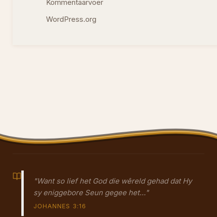
Kommentaarvoer
WordPress.org
"Want so lief het God die wêreld gehad dat Hy
sy eniggebore Seun gegee het…"
JOHANNES 3:16