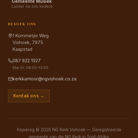
Gemeente Musiek
Luister na ons liedere
BESOEK ONS
1 Kommetjie Weg
Vishoek, 7975
Kaapstad
087 822 1527
Ma–Vr 08:00–13:00
kerkkantoor@ngvishoek.co.za
Kontak ons →
Kopiereg © 2026 NG Kerk Vishoek — Geregistreerde
gemeente van die NG Kerk in Suid-Afrika.