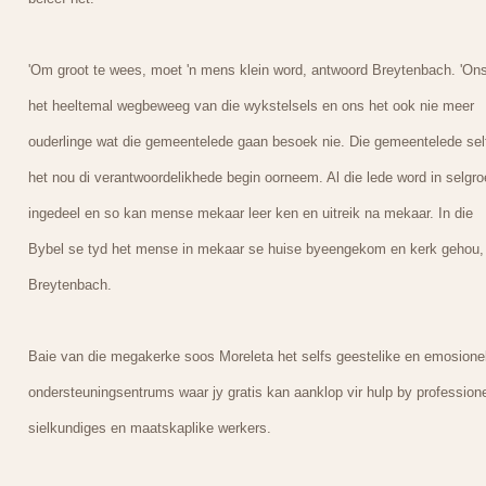
'Om groot te wees, moet 'n mens klein word, antwoord Breytenbach. 'On
het heeltemal wegbeweeg van die wykstelsels en ons het ook nie meer
ouderlinge wat die gemeentelede gaan besoek nie. Die gemeentelede sel
het nou di verantwoordelikhede begin oorneem. Al die lede word in selgr
ingedeel en so kan mense mekaar leer ken en uitreik na mekaar. In die
Bybel se tyd het mense in mekaar se huise byeengekom en kerk gehou,
Breytenbach.
Baie van die megakerke soos Moreleta het selfs geestelike en emosione
ondersteuningsentrums waar jy gratis kan aanklop vir hulp by profession
sielkundiges en maatskaplike werkers.