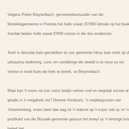
Volgens Pieter Breytenbach, gemeentebestuurder van die
Moreletagemeente in Pretoria het hulle sowat 15?000 lidmate op hul boe
Sondae bedien hulle sowat 8?000 mense in die drie eredienste.
'Kerk is deesdae baie gemakliker en ons gemeente fokus baie sterk op d
uitwaartse bediening, soos om sendelinge die wereld in te stuur en om
mense in nood buite die kerk te bereik, se Breytenbach.
Maar kan 'n mens nie juis soms bietjie verlore voel en wegraak tussen al
getalle in 'n megakerk nie? Desiree Vondouris, 'n verpleegsuster van
Johannesburg, moes twee dae wag vir 'n reaksie op 'n e-pos wat sy vir 'n
predikant van die Mosaek-gemeente gestuur het terwyl sy 'n ernstige kris
beleef het.