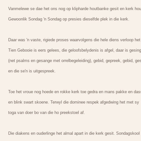
Vanmelewe se dae het ons nog op klipharde houtbanke gesit en kerk hou
Gewoonlik Sondag 'n Sondag op presies dieselfde plek in die kerk.
Daar was 'n vaste, rigiede proses waarvolgens die hele diens verloop het
Tien Gebooie is eers gelees, die geloofsbelydenis is afgel, daar is gesin
(net psalms en gesange met orrelbegeleiding), gebid, gepreek, gebid, ge
en die se'n is uitgespreek.
Toe het vroue nog hoede en rokke kerk toe gedra en mans pakke en das
en blink swart skoene. Terwyl die dominee respek afgedwing het met sy
toga van doer bo van die ho preekstoel af.
Die diakens en ouderlinge het almal apart in die kerk gesit. Sondagskool 