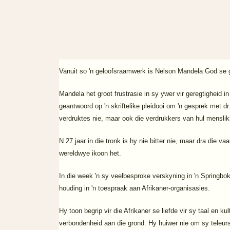
Vanuit so 'n geloofsraamwerk is Nelson Mandela God se g
Mandela het groot frustrasie in sy ywer vir geregtigheid i
geantwoord op 'n skriftelike pleidooi om 'n gesprek met dr
verdruktes nie, maar ook die verdrukkers van hul menslik
N 27 jaar in die tronk is hy nie bitter nie, maar dra die
wereldwye ikoon het.
In die week 'n sy veelbesproke verskyning in 'n Springbo
houding in 'n toespraak aan Afrikaner-organisasies.
Hy toon begrip vir die Afrikaner se liefde vir sy taal en k
verbondenheid aan die grond. Hy huiwer nie om sy teleurst