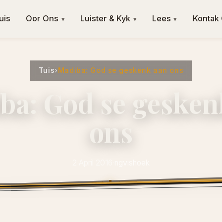
uis
Oor Ons
Luister & Kyk
Lees
Kontak
▾
▾
▾
Tuis
›
Madiba: God se geskenk aan ons
ba: God se gesken
ons
2 April 2016
·
ngvishoek