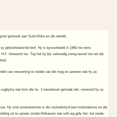
root geskenk aan Suid-Afrika en die wereld.
n sy geboorteland be-leef. Hy is byvoorbeeld in 1960 nie eens
. H.F. Verwoerd nie. Tog het hy bly verkondig onreg beroof nie net die
heid.
 vaandel van versoening te midde van die mag en aansien wat hy as
k-rugbytrui wat hom die no. 1-nasiebouer gemaak het, verwoord hy sy
ultuur. Hy vind ooreenkomste in die vryheidstryd teen kolonialisme en die
elling uit te spreek omdat Afrikaners wat self erg gely het, hul mede-