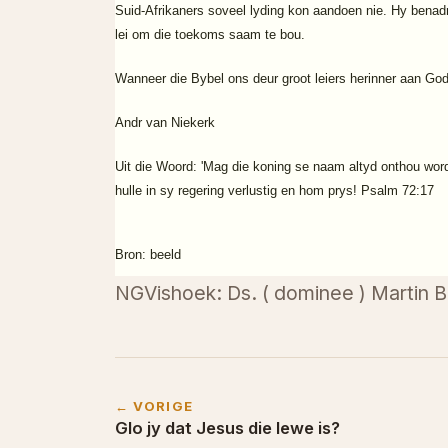
Suid-Afrikaners soveel lyding kon aandoen nie. Hy benadr
lei om die toekoms saam te bou.
Wanneer die Bybel ons deur groot leiers herinner aan Go
Andr van Niekerk
Uit die Woord: 'Mag die koning se naam altyd onthou word
hulle in sy regering verlustig en hom prys! Psalm 72:17
Bron: beeld
NGVishoek: Ds. ( dominee ) Martin B
← VORIGE
Glo jy dat Jesus die lewe is?