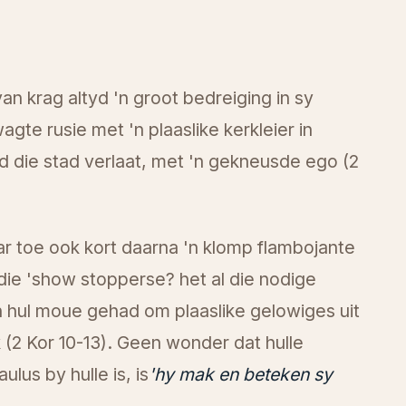
an krag altyd 'n groot bedreiging in sy
te rusie met 'n plaaslike kerkleier in
d die stad verlaat, met 'n gekneusde ego (2
r toe ook kort daarna 'n klomp flambojante
rdie 'show stopperse? het al die nodige
 hul moue gehad om plaaslike gelowiges uit
 (2 Kor 10-13). Geen wonder dat hulle
us by hulle is, is
'hy mak en beteken sy