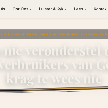
uis
Oor Ons
Luister & Kyk
Lees
Kontak
▾
▾
▾
s is nie veronderstel om die eindverbruikers van God se k
 nie veronderstel
verbruikers van G
krag te wees nie
2 April 2016
·
ngvishoek