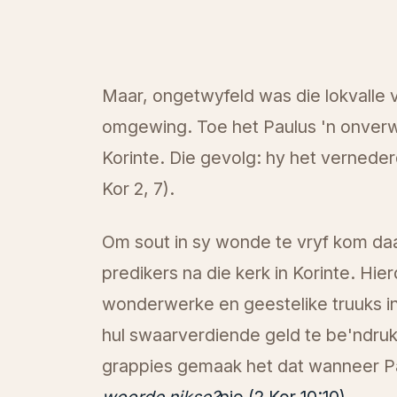
Maar, ongetwyfeld was die lokvalle v
omgewing. Toe het Paulus 'n onverwag
Korinte. Die gevolg: hy het verneder
Kor 2, 7).
Om sout in sy wonde te vryf kom daa
predikers na die kerk in Korinte. Hie
wonderwerke en geestelike truuks in
hul swaarverdiende geld te be'ndruk
grappies gemaak het dat wanneer Paul
woorde nikse?
nie (2 Kor 10:10).