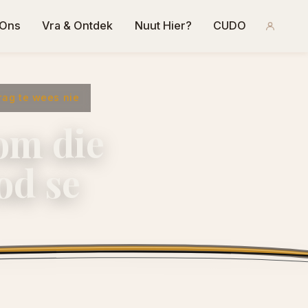
 Ons
Vra & Ontdek
Nuut Hier?
CUDO
rag te wees nie
 om die
od se