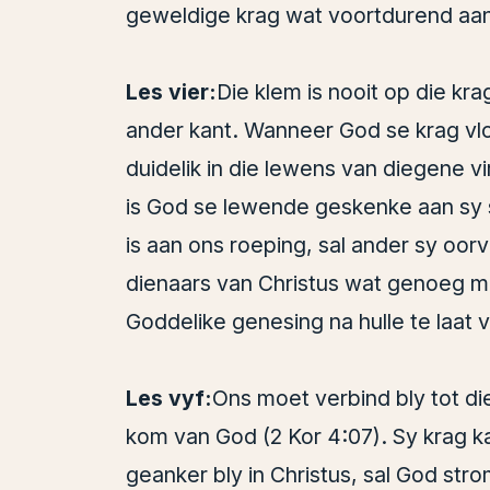
geweldige krag wat voortdurend aan 
Les vier:
Die klem is nooit op die kr
ander kant. Wanneer God se krag vloe
duidelik in die lewens van diegene v
is God se lewende geskenke aan sy 
is aan ons roeping, sal ander sy oor
dienaars van Christus wat genoeg m
Goddelike genesing na hulle te laat v
Les vyf:
Ons moet verbind bly tot die
kom van God (2 Kor 4:07). Sy krag ka
geanker bly in Christus, sal God str