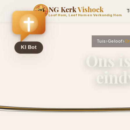
NG Kerk
Vishoek
T
Loof Hom, Leef Hom en Verkondig Hom
Tuis
›
Geloof
›
On
Ons is
eind