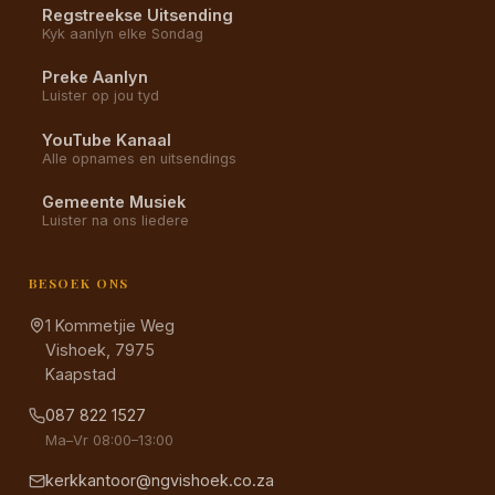
Regstreekse Uitsending
Kyk aanlyn elke Sondag
Preke Aanlyn
Luister op jou tyd
YouTube Kanaal
Alle opnames en uitsendings
Gemeente Musiek
Luister na ons liedere
BESOEK ONS
1 Kommetjie Weg
Vishoek, 7975
Kaapstad
087 822 1527
Ma–Vr 08:00–13:00
kerkkantoor@ngvishoek.co.za