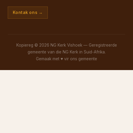
Kontak ons →
Kopiereg © 2026 NG Kerk Vishoek — Geregistreerde
gemeente van die NG Kerk in Suid-Afrika.
Gemaak met
♥
vir ons gemeente