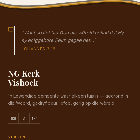
"Want so lief het God die wêreld gehad dat Hy
sy eniggebore Seun gegee het…"
JOHANNES 3:16
NG Kerk
Vishoek
'n Lewendige gemeente waar elkeen tuis is — gegrond in
die Woord, gedryf deur liefde, gerig op die wêreld.
VERKEN