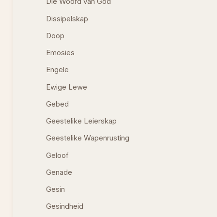
Die Woord van God
Dissipelskap
Doop
Emosies
Engele
Ewige Lewe
Gebed
Geestelike Leierskap
Geestelike Wapenrusting
Geloof
Genade
Gesin
Gesindheid