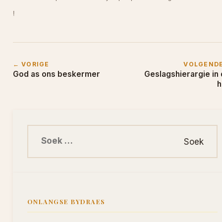
!
← VORIGE
VOLGEND
God as ons beskermer
Geslagshierargie in 
h
Soek na:
ONLANGSE BYDRAES