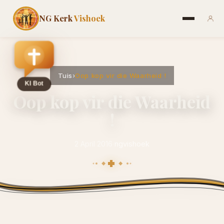
NG Kerk
Vishoek
Tuis
›
Oop kop vir die Waarheid !
Oop kop vir die Waarheid
!
2 April 2016
·
ngvishoek