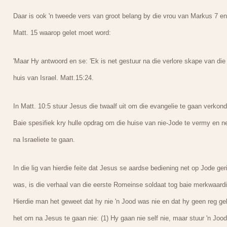
Daar is ook 'n tweede vers van groot belang by die vrou van Markus 7 en
Matt. 15 waarop gelet moet word:
'Maar Hy antwoord en se: 'Ek is net gestuur na die verlore skape van die
huis van Israel. Matt.15:24.
In Matt. 10:5 stuur Jesus die twaalf uit om die evangelie te gaan verkond
Baie spesifiek kry hulle opdrag om die huise van nie-Jode te vermy en n
na Israeliete te gaan.
In die lig van hierdie feite dat Jesus se aardse bediening net op Jode ger
was, is die verhaal van die eerste Romeinse soldaat tog baie merkwaardi
Hierdie man het geweet dat hy nie 'n Jood was nie en dat hy geen reg g
het om na Jesus te gaan nie: (1) Hy gaan nie self nie, maar stuur 'n Jood