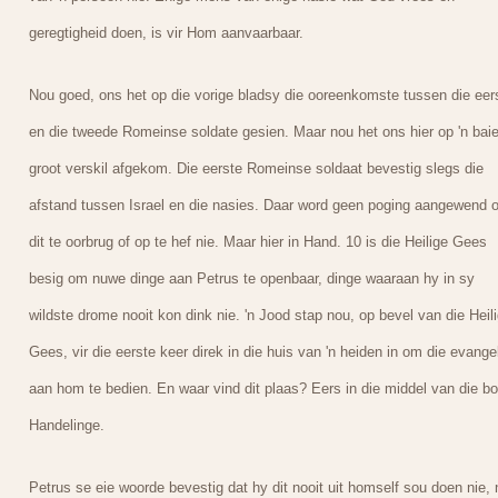
geregtigheid doen, is vir Hom aanvaarbaar.
Nou goed, ons het op die vorige bladsy die ooreenkomste tussen die eer
en die tweede Romeinse soldate gesien. Maar nou het ons hier op 'n bai
groot verskil afgekom. Die eerste Romeinse soldaat bevestig slegs die
afstand tussen Israel en die nasies. Daar word geen poging aangewend 
dit te oorbrug of op te hef nie. Maar hier in Hand. 10 is die Heilige Gees
besig om nuwe dinge aan Petrus te openbaar, dinge waaraan hy in sy
wildste drome nooit kon dink nie. 'n Jood stap nou, op bevel van die Heil
Gees, vir die eerste keer direk in die huis van 'n heiden in om die evange
aan hom te bedien. En waar vind dit plaas? Eers in die middel van die b
Handelinge.
Petrus se eie woorde bevestig dat hy dit nooit uit homself sou doen nie, 