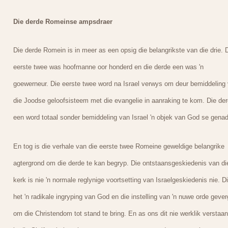
Die derde Romeinse ampsdraer
Die derde Romein is in meer as een opsig die belangrikste van die drie. 
eerste twee was hoofmanne oor honderd en die derde een was 'n
goewerneur. Die eerste twee word na Israel verwys om deur bemiddeling
die Joodse geloofsisteem met die evangelie in aanraking te kom. Die de
een word totaal sonder bemiddeling van Israel 'n objek van God se genad
En tog is die verhale van die eerste twee Romeine geweldige belangrike
agtergrond om die derde te kan begryp. Die ontstaansgeskiedenis van di
kerk is nie 'n normale reglynige voortsetting van Israelgeskiedenis nie. Di
het 'n radikale ingryping van God en die instelling van 'n nuwe orde gever
om die Christendom tot stand te bring. En as ons dit nie werklik verstaa