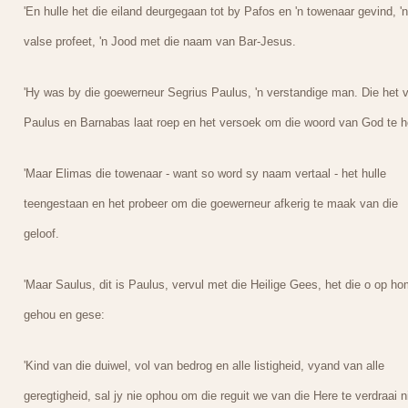
'En hulle het die eiland deurgegaan tot by Pafos en 'n towenaar gevind, 'n
valse profeet, 'n Jood met die naam van Bar-Jesus.
'Hy was by die goewerneur Segrius Paulus, 'n verstandige man. Die het v
Paulus en Barnabas laat roep en het versoek om die woord van God te h
'Maar Elimas die towenaar - want so word sy naam vertaal - het hulle
teengestaan en het probeer om die goewerneur afkerig te maak van die
geloof.
'Maar Saulus, dit is Paulus, vervul met die Heilige Gees, het die o op ho
gehou en gese:
'Kind van die duiwel, vol van bedrog en alle listigheid, vyand van alle
geregtigheid, sal jy nie ophou om die reguit we van die Here te verdraai n