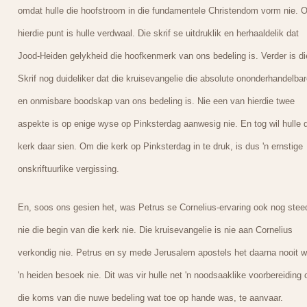
omdat hulle die hoofstroom in die fundamentele Christendom vorm nie. 
hierdie punt is hulle verdwaal. Die skrif se uitdruklik en herhaaldelik dat
Jood-Heiden gelykheid die hoofkenmerk van ons bedeling is. Verder is di
Skrif nog duideliker dat die kruisevangelie die absolute ononderhandelbar
en onmisbare boodskap van ons bedeling is. Nie een van hierdie twee
aspekte is op enige wyse op Pinksterdag aanwesig nie. En tog wil hulle d
kerk daar sien. Om die kerk op Pinksterdag in te druk, is dus 'n ernstige
onskriftuurlike vergissing.
En, soos ons gesien het, was Petrus se Cornelius-ervaring ook nog stee
nie die begin van die kerk nie. Die kruisevangelie is nie aan Cornelius
verkondig nie. Petrus en sy mede Jerusalem apostels het daarna nooit w
'n heiden besoek nie. Dit was vir hulle net 'n noodsaaklike voorbereiding
die koms van die nuwe bedeling wat toe op hande was, te aanvaar.