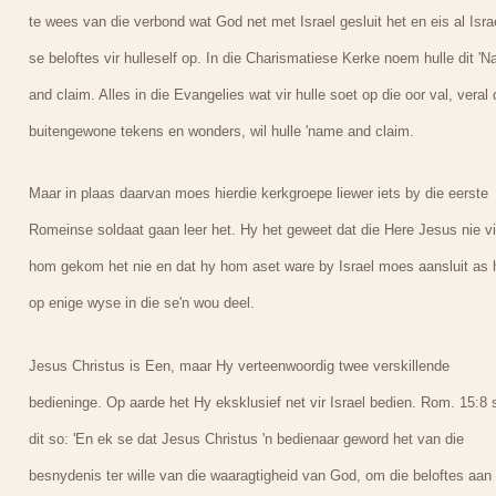
te wees van die verbond wat God net met Israel gesluit het en eis al Isra
se beloftes vir hulleself op. In die Charismatiese Kerke noem hulle dit '
and claim. Alles in die Evangelies wat vir hulle soet op die oor val, veral 
buitengewone tekens en wonders, wil hulle 'name and claim.
Maar in plaas daarvan moes hierdie kerkgroepe liewer iets by die eerste
Romeinse soldaat gaan leer het. Hy het geweet dat die Here Jesus nie vi
hom gekom het nie en dat hy hom aset ware by Israel moes aansluit as 
op enige wyse in die se'n wou deel.
Jesus Christus is Een, maar Hy verteenwoordig twee verskillende
bedieninge. Op aarde het Hy eksklusief net vir Israel bedien. Rom. 15:8 s
dit so: 'En ek se dat Jesus Christus 'n bedienaar geword het van die
besnydenis ter wille van die waaragtigheid van God, om die beloftes aan 