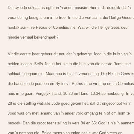
Die tweede soldaat is egter in 'n ander posisie. Hier is dit duidelik dat 'n
verandering besig is om in te tree. In hierdie verhaal is die Heilige Gees 
hoofakteur - nie Petrus of Cornelius nie. Wat wil die Heilige Gees deur
hierdie verhaal bekendmaak?
Vir die eerste keer gebeur dit nou dat 'n gelowige Jood in die huis van 'n
heiden ingaan. Selfs Jesus het nie in die huis van die eerste Romeinse
soldaat ingegaan nie. Maar nou is hier 'n verandering. Die Heilige Gees i
die handelende persoon en Hy lei vir Petrus stap vir stap om in Corneliu
huis in te gaan. Vergelyk Hand. 10:28 en Hand. 10:34,35 noukeurig. In v
28 is die stelling wat alle Jode goed geken het, dat dit ongeoorloof vir 'n
Jood was om met iemand van 'n ander volk omgang te h of om hom te
besoek. Dan die groot teenstelling in vers 34 en 35: God is nie 'n aanne
van 'n persoon nie. Enige mens van enige nasie wat God vrees en