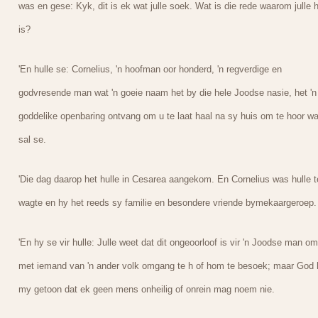
was en gese: Kyk, dit is ek wat julle soek. Wat is die rede waarom julle h
is?
'En hulle se: Cornelius, 'n hoofman oor honderd, 'n regverdige en
godvresende man wat 'n goeie naam het by die hele Joodse nasie, het 'n
goddelike openbaring ontvang om u te laat haal na sy huis om te hoor wa
sal se.
'Die dag daarop het hulle in Cesarea aangekom. En Cornelius was hulle t
wagte en hy het reeds sy familie en besondere vriende bymekaargeroep.
'En hy se vir hulle: Julle weet dat dit ongeoorloof is vir 'n Joodse man om
met iemand van 'n ander volk omgang te h of hom te besoek; maar God 
my getoon dat ek geen mens onheilig of onrein mag noem nie.