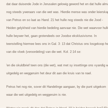
dat daar duisende Jode in Jerusalen gelowig geword het en dat hulle alm
nog steeds yweraars van die wet was. Hierdie mense was onder leierska
van Petrus en so laat as Hand. 21 het hulle nog steeds nie die Jood -
Heiden gelykheid van hierdie bedeling aanvaar nie. Die wet waarvoor hull
hulle beywer het, gaan grotendeels oor Joodse eksklusivisme. In
teenstelling hiermee lees ons in Gal. 3: 13 dat Christus ons losgekoop he
van die vloek (veroordeling) van die wet. Kol. 2:14 se:
'en die skuldbrief teen ons (die wet), wat met sy insettinge ons vyandig 
uitgedelg en weggeruim het deur dit aan die kruis van te nael.
Petrus het nog nie, sover dit Handelinge aangaan, by die punt uitgekom
waar die wet uitgedelg en weggeruim is nie.