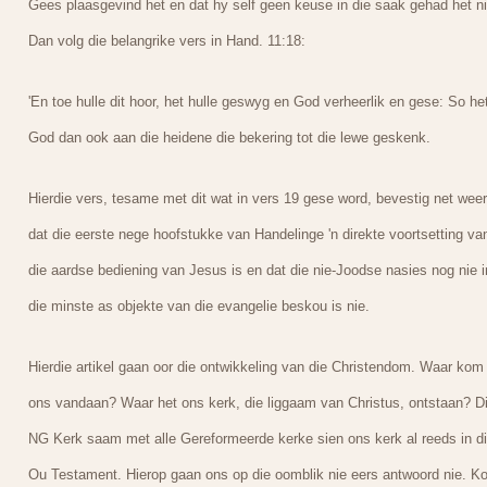
Gees plaasgevind het en dat hy self geen keuse in die saak gehad het ni
Dan volg die belangrike vers in Hand. 11:18:
'En toe hulle dit hoor, het hulle geswyg en God verheerlik en gese: So he
God dan ook aan die heidene die bekering tot die lewe geskenk.
Hierdie vers, tesame met dit wat in vers 19 gese word, bevestig net weer
dat die eerste nege hoofstukke van Handelinge 'n direkte voortsetting va
die aardse bediening van Jesus is en dat die nie-Joodse nasies nog nie i
die minste as objekte van die evangelie beskou is nie.
Hierdie artikel gaan oor die ontwikkeling van die Christendom. Waar kom
ons vandaan? Waar het ons kerk, die liggaam van Christus, ontstaan? D
NG Kerk saam met alle Gereformeerde kerke sien ons kerk al reeds in d
Ou Testament. Hierop gaan ons op die oomblik nie eers antwoord nie. K