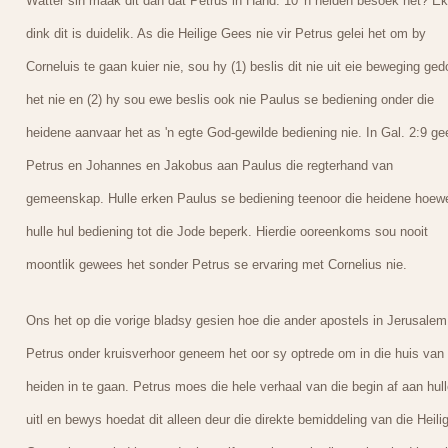
Watter sin maak dit dan dat Petrus in Hand. 10 'n heiden besoek het? Ek
dink dit is duidelik. As die Heilige Gees nie vir Petrus gelei het om by
Corneluis te gaan kuier nie, sou hy (1) beslis dit nie uit eie beweging ge
het nie en (2) hy sou ewe beslis ook nie Paulus se bediening onder die
heidene aanvaar het as 'n egte God-gewilde bediening nie. In Gal. 2:9 ge
Petrus en Johannes en Jakobus aan Paulus die regterhand van
gemeenskap. Hulle erken Paulus se bediening teenoor die heidene hoew
hulle hul bediening tot die Jode beperk. Hierdie ooreenkoms sou nooit
moontlik gewees het sonder Petrus se ervaring met Cornelius nie.
Ons het op die vorige bladsy gesien hoe die ander apostels in Jerusalem
Petrus onder kruisverhoor geneem het oor sy optrede om in die huis van 
heiden in te gaan. Petrus moes die hele verhaal van die begin af aan hull
uitl en bewys hoedat dit alleen deur die direkte bemiddeling van die Heili