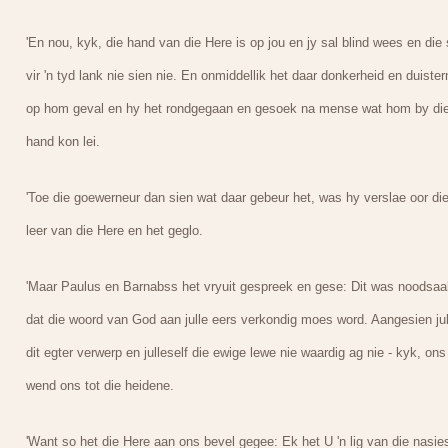
'En nou, kyk, die hand van die Here is op jou en jy sal blind wees en die
vir 'n tyd lank nie sien nie. En onmiddellik het daar donkerheid en duister
op hom geval en hy het rondgegaan en gesoek na mense wat hom by di
hand kon lei.
'Toe die goewerneur dan sien wat daar gebeur het, was hy verslae oor di
leer van die Here en het geglo.
'Maar Paulus en Barnabss het vryuit gespreek en gese: Dit was noodsaa
dat die woord van God aan julle eers verkondig moes word. Aangesien jul
dit egter verwerp en julleself die ewige lewe nie waardig ag nie - kyk, ons
wend ons tot die heidene.
'Want so het die Here aan ons bevel gegee: Ek het U 'n lig van die nasie