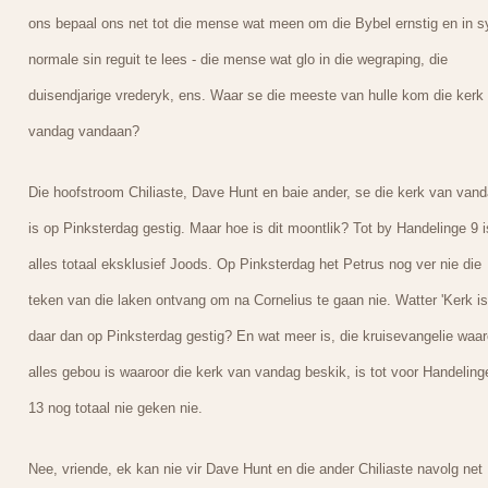
ons bepaal ons net tot die mense wat meen om die Bybel ernstig en in s
normale sin reguit te lees - die mense wat glo in die wegraping, die
duisendjarige vrederyk, ens. Waar se die meeste van hulle kom die kerk
vandag vandaan?
Die hoofstroom Chiliaste, Dave Hunt en baie ander, se die kerk van van
is op Pinksterdag gestig. Maar hoe is dit moontlik? Tot by Handelinge 9 i
alles totaal eksklusief Joods. Op Pinksterdag het Petrus nog ver nie die
teken van die laken ontvang om na Cornelius te gaan nie. Watter 'Kerk is
daar dan op Pinksterdag gestig? En wat meer is, die kruisevangelie waa
alles gebou is waaroor die kerk van vandag beskik, is tot voor Handeling
13 nog totaal nie geken nie.
Nee, vriende, ek kan nie vir Dave Hunt en die ander Chiliaste navolg net