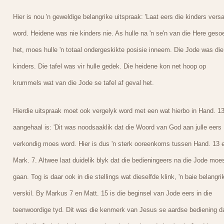
Hier is nou 'n geweldige belangrike uitspraak: 'Laat eers die kinders vers
word. Heidene was nie kinders nie. As hulle na 'n se'n van die Here geso
het, moes hulle 'n totaal ondergeskikte posisie inneem. Die Jode was die
kinders. Die tafel was vir hulle gedek. Die heidene kon net hoop op
krummels wat van die Jode se tafel af geval het.
Hierdie uitspraak moet ook vergelyk word met een wat hierbo in Hand. 1
aangehaal is: 'Dit was noodsaaklik dat die Woord van God aan julle eers
verkondig moes word. Hier is dus 'n sterk ooreenkoms tussen Hand. 13 
Mark. 7. Altwee laat duidelik blyk dat die bedieningeers na die Jode moe
gaan. Tog is daar ook in die stellings wat dieselfde klink, 'n baie belangri
verskil. By Markus 7 en Matt. 15 is die beginsel van Jode eers in die
teenwoordige tyd. Dit was die kenmerk van Jesus se aardse bediening d