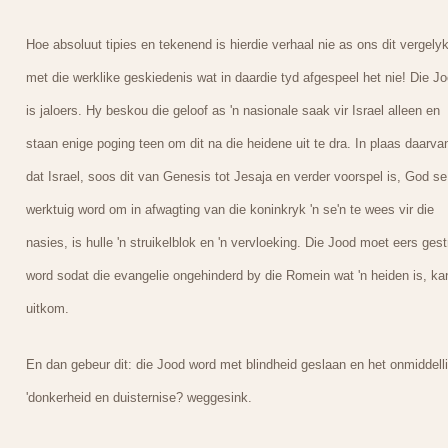
Hoe absoluut tipies en tekenend is hierdie verhaal nie as ons dit vergely
met die werklike geskiedenis wat in daardie tyd afgespeel het nie! Die J
is jaloers. Hy beskou die geloof as 'n nasionale saak vir Israel alleen en
staan enige poging teen om dit na die heidene uit te dra. In plaas daarva
dat Israel, soos dit van Genesis tot Jesaja en verder voorspel is, God se
werktuig word om in afwagting van die koninkryk 'n se'n te wees vir die
nasies, is hulle 'n struikelblok en 'n vervloeking. Die Jood moet eers gest
word sodat die evangelie ongehinderd by die Romein wat 'n heiden is, ka
uitkom.
En dan gebeur dit: die Jood word met blindheid geslaan en het onmiddelli
'donkerheid en duisternise? weggesink.