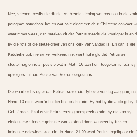
Nee, vriende, beslis nie dit nie. As hierdie siening wat ons nou in die vori
paragraaf aangehaal het en wat baie algemeen deur Christene aanvaar w
waar moes wees, dan beteken dit dat Petrus steeds die voorloper is en d
hy die rots of die sleuteldraer van ons kerk van vandag is. En dan is die
Katolieke ook nie so ver verkeerd nie, want hulle glo dat Petrus se
sleutelmag en rots- posisie wat in Matt. 16 aan hom toegeken is, aan sy
opvolgers, nl. die Pouse van Rome, oorgedra is.
Die waarheid is egter dat Petrus, sover die Bybelse verslag aangaan, na
Hand. 10 nooit weer 'n heiden besoek het nie. Hy het by die Jode gebly. 
Gal. 2 moes Paulus vir Petrus ernstig aanspreek omdat hy nie van sy
eksklusiewe Joodse gebruike wou afstand doen wanneer hy tussen
heidense gelowiges was nie. In Hand. 21:20 word Paulus ingelig oor die f