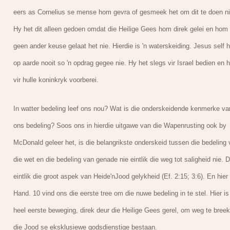
eers as Cornelius se mense hom gevra of gesmeek het om dit te doen ni
Hy het dit alleen gedoen omdat die Heilige Gees hom direk gelei en hom
geen ander keuse gelaat het nie. Hierdie is 'n waterskeiding. Jesus self h
op aarde nooit so 'n opdrag gegee nie. Hy het slegs vir Israel bedien en h
vir hulle koninkryk voorberei.
In watter bedeling leef ons nou? Wat is die onderskeidende kenmerke va
ons bedeling? Soos ons in hierdie uitgawe van die Wapenrusting ook by
McDonald geleer het, is die belangrikste onderskeid tussen die bedeling 
die wet en die bedeling van genade nie eintlik die weg tot saligheid nie. Di
eintlik die groot aspek van Heide'nJood gelykheid (Ef. 2:15; 3:6). En hier 
Hand. 10 vind ons die eerste tree om die nuwe bedeling in te stel. Hier is
heel eerste beweging, direk deur die Heilige Gees gerel, om weg te breek
die Jood se eksklusiewe godsdienstige bestaan.