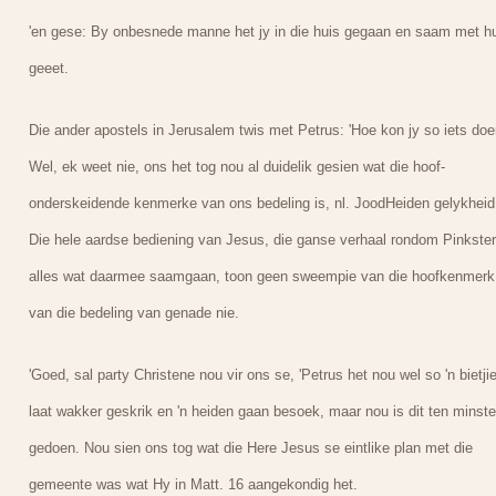
'en gese: By onbesnede manne het jy in die huis gegaan en saam met hu
geeet.
Die ander apostels in Jerusalem twis met Petrus: 'Hoe kon jy so iets doe
Wel, ek weet nie, ons het tog nou al duidelik gesien wat die hoof-
onderskeidende kenmerke van ons bedeling is, nl. JoodHeiden gelykheid
Die hele aardse bediening van Jesus, die ganse verhaal rondom Pinkster
alles wat daarmee saamgaan, toon geen sweempie van die hoofkenmerk
van die bedeling van genade nie.
'Goed, sal party Christene nou vir ons se, 'Petrus het nou wel so 'n bietji
laat wakker geskrik en 'n heiden gaan besoek, maar nou is dit ten minste
gedoen. Nou sien ons tog wat die Here Jesus se eintlike plan met die
gemeente was wat Hy in Matt. 16 aangekondig het.