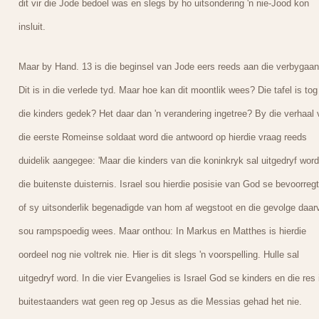
dit vir die Jode bedoel was en slegs by ho uitsondering 'n nie-Jood kon
insluit.
Maar by Hand. 13 is die beginsel van Jode eers reeds aan die verbygaan
Dit is in die verlede tyd. Maar hoe kan dit moontlik wees? Die tafel is tog 
die kinders gedek? Het daar dan 'n verandering ingetree? By die verhaal 
die eerste Romeinse soldaat word die antwoord op hierdie vraag reeds
duidelik aangegee: 'Maar die kinders van die koninkryk sal uitgedryf word
die buitenste duisternis. Israel sou hierdie posisie van God se bevoorreg
of sy uitsonderlik begenadigde van hom af wegstoot en die gevolge daar
sou rampspoedig wees. Maar onthou: In Markus en Matthes is hierdie
oordeel nog nie voltrek nie. Hier is dit slegs 'n voorspelling. Hulle sal
uitgedryf word. In die vier Evangelies is Israel God se kinders en die res 
buitestaanders wat geen reg op Jesus as die Messias gehad het nie.