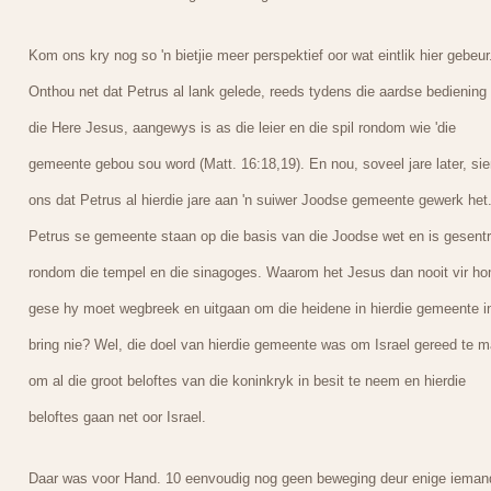
Kom ons kry nog so 'n bietjie meer perspektief oor wat eintlik hier gebeur
Onthou net dat Petrus al lank gelede, reeds tydens die aardse bediening
die Here Jesus, aangewys is as die leier en die spil rondom wie 'die
gemeente gebou sou word (Matt. 16:18,19). En nou, soveel jare later, sie
ons dat Petrus al hierdie jare aan 'n suiwer Joodse gemeente gewerk het
Petrus se gemeente staan op die basis van die Joodse wet en is gesentr
rondom die tempel en die sinagoges. Waarom het Jesus dan nooit vir h
gese hy moet wegbreek en uitgaan om die heidene in hierdie gemeente in
bring nie? Wel, die doel van hierdie gemeente was om Israel gereed te 
om al die groot beloftes van die koninkryk in besit te neem en hierdie
beloftes gaan net oor Israel.
Daar was voor Hand. 10 eenvoudig nog geen beweging deur enige ieman