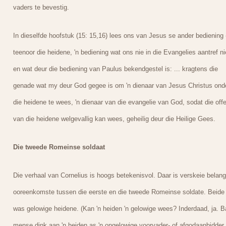
vaders te bevestig.
In dieselfde hoofstuk (15: 15,16) lees ons van Jesus se ander bediening 
teenoor die heidene, 'n bediening wat ons nie in die Evangelies aantref ni
en wat deur die bediening van Paulus bekendgestel is: ... kragtens die
genade wat my deur God gegee is om 'n dienaar van Jesus Christus ond
die heidene te wees, 'n dienaar van die evangelie van God, sodat die offe
van die heidene welgevallig kan wees, geheilig deur die Heilige Gees.
Die tweede Romeinse soldaat
Die verhaal van Cornelius is hoogs betekenisvol. Daar is verskeie belang
ooreenkomste tussen die eerste en die tweede Romeinse soldate. Beide
was gelowige heidene. (Kan 'n heiden 'n gelowige wees? Inderdaad, ja. B
mense dink aan 'n heiden as 'n ongelowige voorvader- of afgodaanbidder.