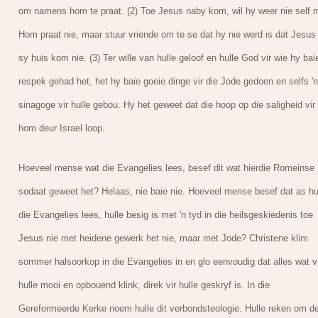
om namens hom te praat. (2) Toe Jesus naby kom, wil hy weer nie self 
Hom praat nie, maar stuur vriende om te se dat hy nie werd is dat Jesus 
sy huis kom nie. (3) Ter wille van hulle geloof en hulle God vir wie hy bai
respek gehad het, het hy baie goeie dinge vir die Jode gedoen en selfs 'n
sinagoge vir hulle gebou. Hy het geweet dat die hoop op die saligheid vir
hom deur Israel loop.
Hoeveel mense wat die Evangelies lees, besef dit wat hierdie Romeinse
sodaat geweet het? Helaas, nie baie nie. Hoeveel mense besef dat as hu
die Evangelies lees, hulle besig is met 'n tyd in die heilsgeskiedenis toe
Jesus nie met heidene gewerk het nie, maar met Jode? Christene klim
sommer halsoorkop in die Evangelies in en glo eenvoudig dat alles wat vi
hulle mooi en opbouend klink, direk vir hulle geskryf is. In die
Gereformeerde Kerke noem hulle dit verbondsteologie. Hulle reken om de