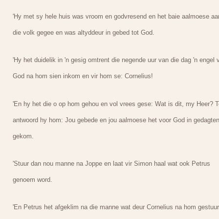
'Hy met sy hele huis was vroom en godvresend en het baie aalmoese aa
die volk gegee en was altyddeur in gebed tot God.
'Hy het duidelik in 'n gesig omtrent die negende uur van die dag 'n engel 
God na hom sien inkom en vir hom se: Cornelius!
'En hy het die o op hom gehou en vol vrees gese: Wat is dit, my Heer? 
antwoord hy hom: Jou gebede en jou aalmoese het voor God in gedagten
gekom.
'Stuur dan nou manne na Joppe en laat vir Simon haal wat ook Petrus
genoem word.
'En Petrus het afgeklim na die manne wat deur Cornelius na hom gestuur