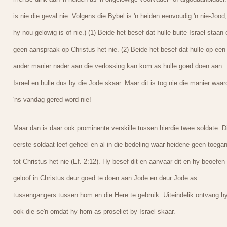
is nie die geval nie. Volgens die Bybel is 'n heiden eenvoudig 'n nie-Jood,
hy nou gelowig is of nie.) (1) Beide het besef dat hulle buite Israel staan 
geen aanspraak op Christus het nie. (2) Beide het besef dat hulle op een
ander manier nader aan die verlossing kan kom as hulle goed doen aan
Israel en hulle dus by die Jode skaar. Maar dit is tog nie die manier waar
'ns vandag gered word nie!
Maar dan is daar ook prominente verskille tussen hierdie twee soldate. D
eerste soldaat leef geheel en al in die bedeling waar heidene geen toega
tot Christus het nie (Ef. 2:12). Hy besef dit en aanvaar dit en hy beoefen
geloof in Christus deur goed te doen aan Jode en deur Jode as
tussengangers tussen hom en die Here te gebruik. Uiteindelik ontvang h
ook die se'n omdat hy hom as proseliet by Israel skaar.