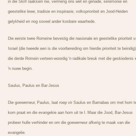
in die Skrif raaksien nie, vermeng ons wet en genade, seremonie en
geestelike lewe, tradisie en inspirasie, volksprioriteit en Jood-Heiden
gelykheid en nog soveel ander kosbare waarhede.
Die eerste twee Romeine bevestig die nasionale en geestelike prioriteit 
Israel (die tweede een is die voorbereiding om hierdie prioriteit te beindig
die derde Romein verteen-woordig 'n radikale breuk met die geskiedenis 
'n nuwe begin.
Saulus, Paulus en Bar-Jesus
Die goewerneur, Paulus, laat roep vir Saulus en Barnabas om met hom t
kom praat en die evangekie aan hom uit te l. Maar die Jood, Bar-Jesus
probeer hulle verhinder en om die goewerneur afkerig te maak van die
evangelie.