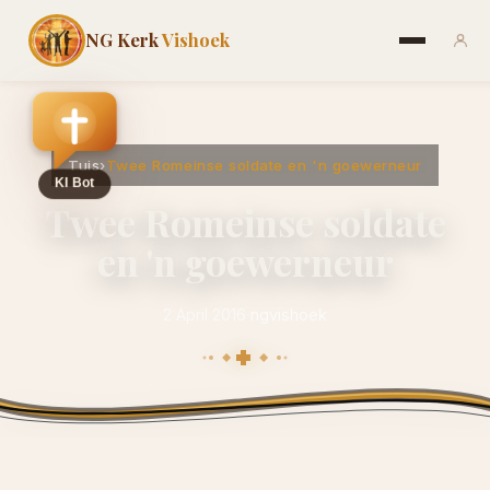
NG Kerk
Vishoek
Tuis
›
Twee Romeinse soldate en 'n goewerneur
Twee Romeinse soldate
en 'n goewerneur
2 April 2016
·
ngvishoek