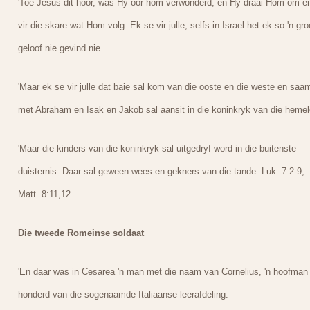
'Toe Jesus dit hoor, was Hy oor hom verwonderd, en Hy draai Hom om e
vir die skare wat Hom volg: Ek se vir julle, selfs in Israel het ek so 'n gro
geloof nie gevind nie.
'Maar ek se vir julle dat baie sal kom van die ooste en die weste en saa
met Abraham en Isak en Jakob sal aansit in die koninkryk van die hemel
'Maar die kinders van die koninkryk sal uitgedryf word in die buitenste
duisternis. Daar sal geween wees en gekners van die tande. Luk. 7:2-9;
Matt. 8:11,12.
Die tweede Romeinse soldaat
'En daar was in Cesarea 'n man met die naam van Cornelius, 'n hoofman
honderd van die sogenaamde Italiaanse leerafdeling.