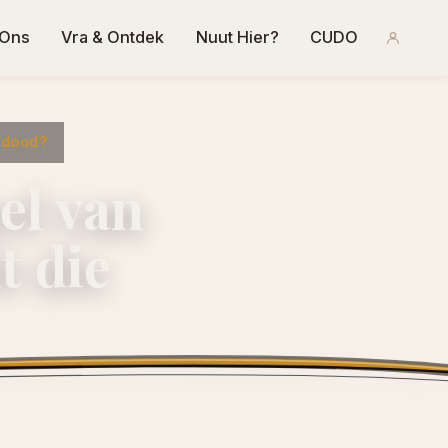
 Ons
Vra & Ontdek
Nuut Hier?
CUDO
e dood?
el van
t die