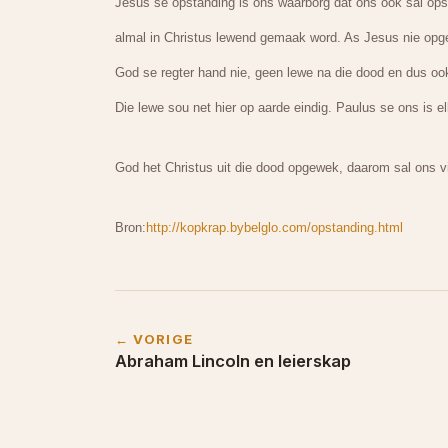
Jesus se opstanding is ons waarborg dat ons ook sal opst
almal in Christus lewend gemaak word. As Jesus nie opge
God se regter hand nie, geen lewe na die dood en dus oo
Die lewe sou net hier op aarde eindig. Paulus se ons is el
God het Christus uit die dood opgewek, daarom sal ons vi
Bron:
http://kopkrap.bybelglo.com/opstanding.html
← VORIGE
Abraham Lincoln en leierskap