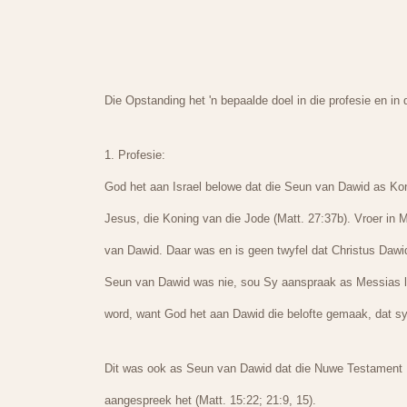
Die Opstanding het 'n bepaalde doel in die profesie en in
1. Profesie:
God het aan Israel belowe dat die Seun van Dawid as Koni
Jesus, die Koning van die Jode (Matt. 27:37b). Vroer in 
van Dawid. Daar was en is geen twyfel dat Christus Dawid
Seun van Dawid was nie, sou Sy aanspraak as Messias le
word, want God het aan Dawid die belofte gemaak, dat sy
Dit was ook as Seun van Dawid dat die Nuwe Testament 
aangespreek het (Matt. 15:22; 21:9, 15).