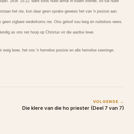
aan. 1Kor. 15:22 'want soos hulle almal in Adam sterwe, so sal hulle
staan het nie, kon daar geen sprake gewees het van 'n posisie aan
k geen sigbare wederkoms nie. Ons geloof sou leeg en nutteloos wees.
lendig as ons net hoop op Christus vir die aardse lewe.
r ewig lewe, het ons 'n hemelse posisie en alle hemelse seeninge.
VOLGENDE →
Die klere van die ho priester (Deel 7 van 7)