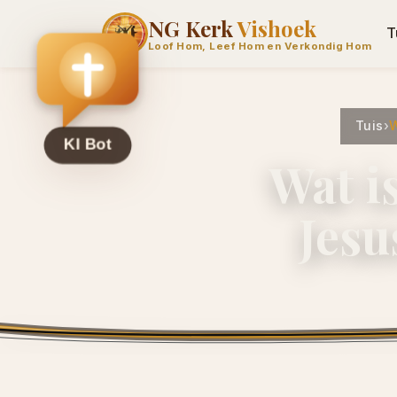
NG Kerk
Vishoek
T
Loof Hom, Leef Hom en Verkondig Hom
Tuis
›
W
Wat i
Jesu