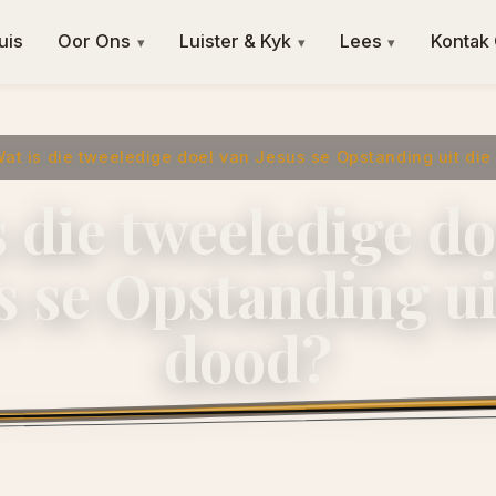
uis
Oor Ons
Luister & Kyk
Lees
Kontak
▾
▾
▾
at is die tweeledige doel van Jesus se Opstanding uit di
s die tweeledige do
s se Opstanding ui
dood?
2 April 2016
·
ngvishoek