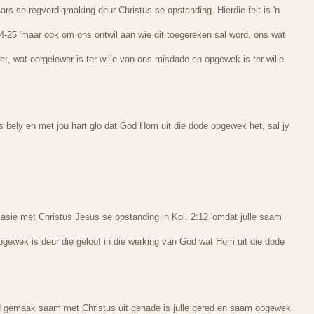
rs se regverdigmaking deur Christus se opstanding. Hierdie feit is 'n
4-25 'maar ook om ons ontwil aan wie dit toegereken sal word, ons wat
t, wat oorgelewer is ter wille van ons misdade en opgewek is ter wille
 bely en met jou hart glo dat God Hom uit die dode opgewek het, sal jy
kasie met Christus Jesus se opstanding in Kol. 2:12 'omdat julle saam
pgewek is deur die geloof in die werking van God wat Hom uit die dode
nd gemaak saam met Christus uit genade is julle gered en saam opgewek