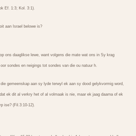
k Ef. 1:3; Kol. 3:1).
oit aan Israel belowe is?
k op ons daaglikse lewe, want volgens die mate wat ons in Sy krag
 oor sondes en neigings tot sondes van die ou natuur h.
 die gemeenskap aan sy lyde terwyl ek aan sy dood gelykvormig word,
dat ek dit al verkry het of al volmaak is nie, maar ek jaag daarna of ek
 ise? (Fil.3:10-12).