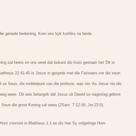
 die genade bediening. Kom ons kyk kortliks na beide.
ng sal heers en ons weet dat bokant die kruis gestaan het 'Dit is
Mattheus 22:41-45 is Jesus in gesprek met die Fariseers oor die seun
 se Seun, die middelpunt van die profesie, was nie. As Jesus nie die
eg wees. Dit was belangrik dat Jesus uit Dawid se nageslag gebore
 Seun die groot Koning sal wees (2Sam. 7:12-16; Jer.23:5).
Hom voorstel in Mattheus 1:1 en dis hoe Sy volgelinge Hom