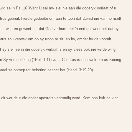
id se in Ps. 16 'Want U sal my siel nie aan die doderyk oorlaat of u
etrus gebruik hierdie gedeelte om aan te toon dat Dawid nie van homself
feet was en geweet het dat God vir hom met 'n eed gesweer het dat hy
istus sou verwek om op sy troon te sit, en hy, omdat hy dit vooruit
 sy siel nie in die doderyk verlaat is en sy vlees ook nie verderwing
van Sy verheerliking (1Pet. 1:11) want Christus is opgewek om as Koning
 Israel se oproep tot bekering baseer het (Hand. 3:19-20).
 dit wat deur die ander apostels verkondig word. Kom ons kyk na vier