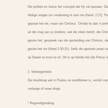
Die profete en Jesus het voorspel dat Hy sal opstaan. Daw
Heilige oorgee om verderwing te sien nie (Hand. 2:27). P
gepraat het nie, maar van Christus. 'Omdat hy dan 'n pro
uit die vrug van sy lendene, wat die vlees betref, die Chr
gesien het, gespreek van die opstanding van Christus, dat
gesien het nie (Hand 2:30-31). Selfs die apostels praat 
op Dawid se troon te sit. Dit is op hierdie feit dat Petrus
2. Verborgenheid:
Die boodskap wat in Paulus se sendbriewe is, verskil van
verborge of nuwe dinge:
* Regverdigmaking