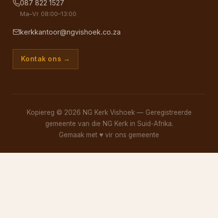
087 822 1527
Ma–Vr 08:00–13:00
kerkkantoor@ngvishoek.co.za
Kontak ons →
Kopiereg © 2026 NG Kerk Vishoek — Geregistreerde
gemeente van die NG Kerk in Suid-Afrika.
Gemaak met
♥
vir ons gemeente