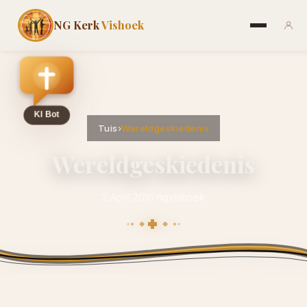
NG Kerk
Vishoek
Tuis
›
Wereldgeskiedenis
Wereldgeskiedenis
2 April 2016
·
ngvishoek