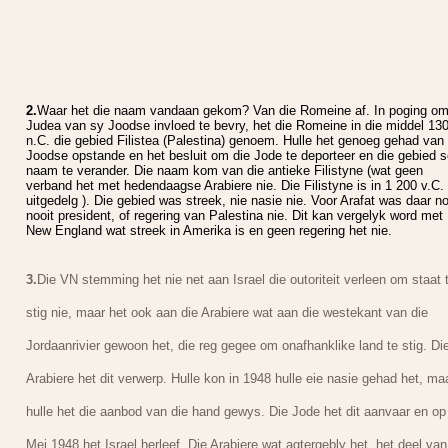
2.
Waar het die naam vandaan gekom? Van die Romeine af. In poging o
Judea van sy Joodse invloed te bevry, het die Romeine in die middel 130
n.C. die gebied Filistea (Palestina) genoem. Hulle het genoeg gehad van 
Joodse opstande en het besluit om die Jode te deporteer en die gebied s
naam te verander. Die naam kom van die antieke Filistyne (wat geen
verband het met hedendaagse Arabiere nie. Die Filistyne is in 1 200 v.C.
uitgedelg ). Die gebied was streek, nie nasie nie. Voor Arafat was daar n
nooit president, of regering van Palestina nie. Dit kan vergelyk word met
New England wat streek in Amerika is en geen regering het nie.
3.
Die VN stemming het nie net aan Israel die outoriteit verleen om staat 
stig nie, maar het ook aan die Arabiere wat aan die westekant van die
Jordaanrivier gewoon het, die reg gegee om onafhanklike land te stig. Di
Arabiere het dit verwerp. Hulle kon in 1948 hulle eie nasie gehad het, ma
hulle het die aanbod van die hand gewys. Die Jode het dit aanvaar en op
Mei 1948 het Israel herleef. Die Arabiere wat agtergebly het, het deel van