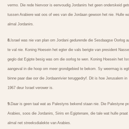
vermo. Die rede hiervoor is eenvoudig Jordanirs het geen onderskeid getr
tussen Arabiere wat oos of wes van die Jordaan gewoon het nie. Hulle w
almal Jordanirs.
8.
Israel was nie van plan om Jordani gedurende die Sesdaagse Oorlog a
te val nie. Koning Hoesein het egter die vals berigte van president Nasse
geglo dat Egipte besig was om die oorlog te wen. Koning Hoesein het Isr
aangeval in die hoop om meer grondgebied te bekom. Sy weermag is egt
binne paar dae oor die Jordaanrivier teruggedryf. Dit is hoe Jerusalem in
1967 deur Israel verower is.
9.
Daar is geen taal wat as Palestyns bekend staan nie. Die Palestyne pr
Arabies, soos die Jordanirs, Sirirs en Egiptenare, die tale wat hulle praat 
almal net streeksdialekte van Arabies.