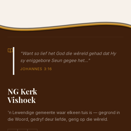
"Want so lief het God die wêreld gehad dat Hy
sy eniggebore Seun gegee het…"
JOHANNES 3:16
NG Kerk
Vishoek
'n Lewendige gemeente waar elkeen tuis is — gegrond in
die Woord, gedryf deur liefde, gerig op die wêreld.