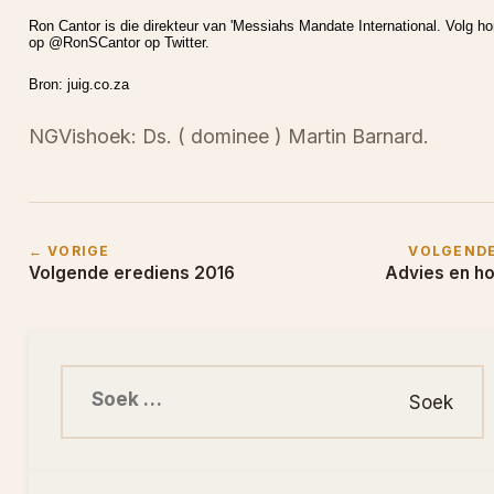
Ron Cantor is die direkteur van 'Messiahs Mandate International. Volg h
op @RonSCantor op Twitter.
Bron: juig.co.za
NGVishoek: Ds. ( dominee ) Martin Barnard.
← VORIGE
VOLGEND
Volgende erediens 2016
Advies en h
Soek na: