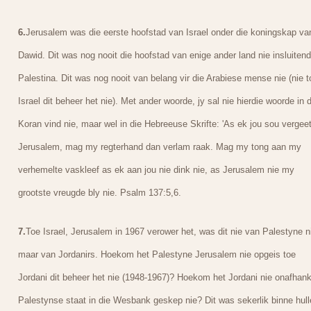
6.
Jerusalem was die eerste hoofstad van Israel onder die koningskap va
Dawid. Dit was nog nooit die hoofstad van enige ander land nie insluitend
Palestina. Dit was nog nooit van belang vir die Arabiese mense nie (nie t
Israel dit beheer het nie). Met ander woorde, jy sal nie hierdie woorde in d
Koran vind nie, maar wel in die Hebreeuse Skrifte: 'As ek jou sou vergeet
Jerusalem, mag my regterhand dan verlam raak. Mag my tong aan my
verhemelte vaskleef as ek aan jou nie dink nie, as Jerusalem nie my
grootste vreugde bly nie. Psalm 137:5,6.
7.
Toe Israel, Jerusalem in 1967 verower het, was dit nie van Palestyne n
maar van Jordanirs. Hoekom het Palestyne Jerusalem nie opgeis toe
Jordani dit beheer het nie (1948-1967)? Hoekom het Jordani nie onafhank
Palestynse staat in die Wesbank geskep nie? Dit was sekerlik binne hull