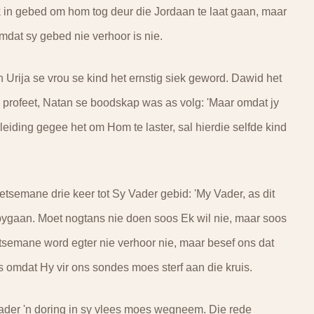
 in gebed om hom tog deur die Jordaan te laat gaan, maar
mdat sy gebed nie verhoor is nie.
Urija se vrou se kind het ernstig siek geword. Dawid het
e profeet, Natan se boodskap was as volg: 'Maar omdat jy
eiding gegee het om Hom te laster, sal hierdie selfde kind
tsemane drie keer tot Sy Vader gebid: 'My Vader, as dit
rbygaan. Moet nogtans nie doen soos Ek wil nie, maar soos
tsemane word egter nie verhoor nie, maar besef ons dat
 omdat Hy vir ons sondes moes sterf aan die kruis.
Vader 'n doring in sy vlees moes wegneem. Die rede