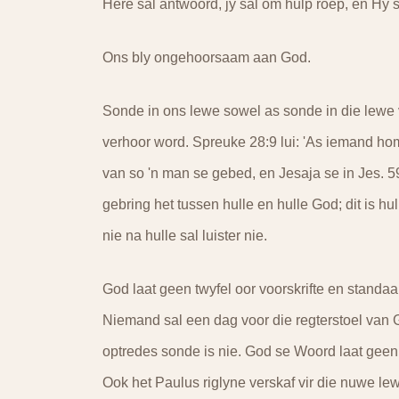
Here sal antwoord, jy sal om hulp roep, en Hy sa
Ons bly ongehoorsaam aan God.
Sonde in ons lewe sowel as sonde in die lewe 
verhoor word. Spreuke 28:9 lui: 'As iemand hom 
van so 'n man se gebed, en Jesaja se in Jes. 59:
gebring het tussen hulle en hulle God; dit is h
nie na hulle sal luister nie.
God laat geen twyfel oor voorskrifte en standa
Niemand sal een dag voor die regterstoel van 
optredes sonde is nie. God se Woord laat geen 
Ook het Paulus riglyne verskaf vir die nuwe lewe