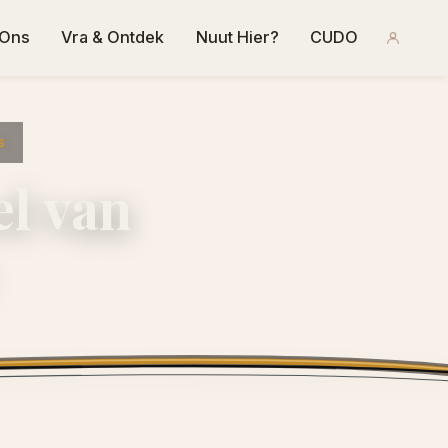
 Ons
Vra & Ontdek
Nuut Hier?
CUDO
s
el van