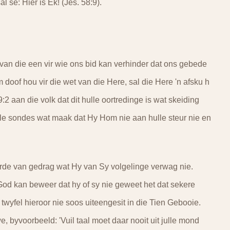
l se: Hier is Ek! (Jes. 58:9).
van die een vir wie ons bid kan verhinder dat ons gebede
doof hou vir die wet van die Here, sal die Here 'n afsku h
2 aan die volk dat dit hulle oortredinge is wat skeiding
ulle sondes wat maak dat Hy Hom nie aan hulle steur nie en
arde van gedrag wat Hy van Sy volgelinge verwag nie.
God kan beweer dat hy of sy nie geweet het dat sekere
twyfel hieroor nie soos uiteengesit in die Tien Gebooie.
, byvoorbeeld: 'Vuil taal moet daar nooit uit julle mond