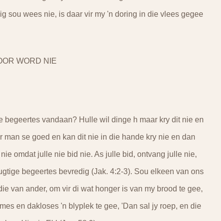
 sou wees nie, is daar vir my 'n doring in die vlees gegee
OOR WORD NIE
 begeertes vandaan? Hulle wil dinge h maar kry dit nie en
er man se goed en kan dit nie in die hande kry nie en dan
ie omdat julle nie bid nie. As julle bid, ontvang julle nie,
lfsugtige begeertes bevredig (Jak. 4:2-3). Sou elkeen van ons
e van ander, om vir di wat honger is van my brood te gee,
armes en dakloses 'n blyplek te gee, 'Dan sal jy roep, en die