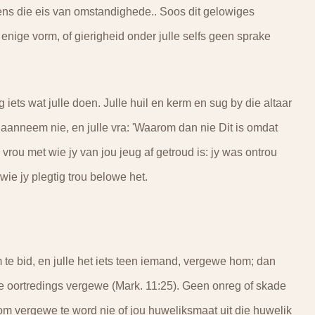
ns die eis van omstandighede.. Soos dit gelowiges
enige vorm, of gierigheid onder julle selfs geen sprake
iets wat julle doen. Julle huil en kerm en sug by die altaar
 aanneem nie, en julle vra: 'Waarom dan nie Dit is omdat
vrou met wie jy van jou jeug af getroud is: jy was ontrou
wie jy plegtig trou belowe het.
 te bid, en julle het iets teen iemand, vergewe hom; dan
ulle oortredings vergewe (Mark. 11:25). Geen onreg of skade
g om vergewe te word nie of jou huweliksmaat uit die huwelik