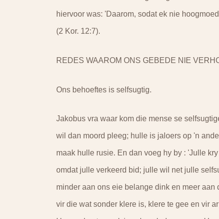
hiervoor was: 'Daarom, sodat ek nie hoogmoedig
(2 Kor. 12:7).
REDES WAAROM ONS GEBEDE NIE VERH
Ons behoeftes is selfsugtig.
Jakobus vra waar kom die mense se selfsugtige
wil dan moord pleeg; hulle is jaloers op 'n and
maak hulle rusie. En dan voeg hy by : 'Julle kry n
omdat julle verkeerd bid; julle wil net julle se
minder aan ons eie belange dink en meer aan di
vir die wat sonder klere is, klere te gee en vir 