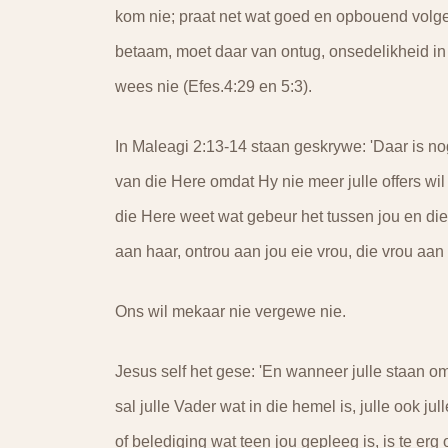
kom nie; praat net wat goed en opbouend volge
betaam, moet daar van ontug, onsedelikheid in 
wees nie (Efes.4:29 en 5:3).
In Maleagi 2:13-14 staan geskrywe: 'Daar is nog 
van die Here omdat Hy nie meer julle offers wil
die Here weet wat gebeur het tussen jou en die 
aan haar, ontrou aan jou eie vrou, die vrou aan 
Ons wil mekaar nie vergewe nie.
Jesus self het gese: 'En wanneer julle staan om
sal julle Vader wat in die hemel is, julle ook j
of belediging wat teen jou gepleeg is, is te er