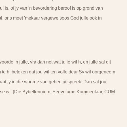
ul is, of jy van 'n bevordering beroof is op grond van
al, ons moet 'mekaar vergewe soos God julle ook in
orde in julle, vra dan net wat julle wil h, en julle sal dit
u te h, beteken dat jou wil ten volle deur Sy wil oorgeneem
wil wat jy in die woorde van gebed uitspreek. Dan sal jou
od se wil (Die Bybellennium, Eenvolume Kommentaar, CUM