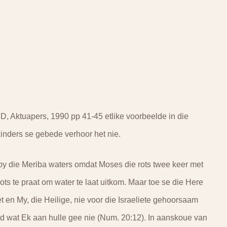
 Aktuapers, 1990 pp 41-45 etlike voorbeelde in die
kinders se gebede verhoor het nie.
y die Meriba waters omdat Moses die rots twee keer met
ots te praat om water te laat uitkom. Maar toe se die Here
t en My, die Heilige, nie voor die Israeliete gehoorsaam
 land wat Ek aan hulle gee nie (Num. 20:12). In aanskoue van