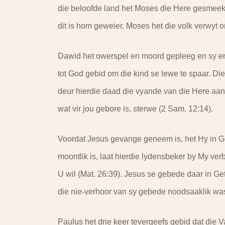
die beloofde land het Moses die Here gesmeek
dit is hom geweier. Moses het die volk verwyt o
Dawid het owerspel en moord gepleeg en sy en 
tot God gebid om die kind se lewe te spaar. Di
deur hierdie daad die vyande van die Here aanl
wat vir jou gebore is, sterwe (2 Sam. 12:14).
Voordat Jesus gevange geneem is, het Hy in Ge
moontlik is, laat hierdie lydensbeker by My ve
U wil (Mat. 26:39). Jesus se gebede daar in Ge
die nie-verhoor van sy gebede noodsaaklik was
Paulus het drie keer tevergeefs gebid dat die 