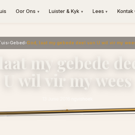
uis
Oor Ons
Luister & Kyk
Lees
Kontak
▾
▾
▾
Tuis
›
Gebed
›
God, laat my gebede deel van U wil vir my wee
laat my gebede de
U wil vir my wees
13 Junie 2016
·
ngvishoek