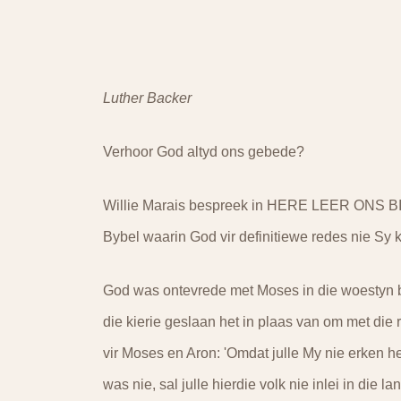
Luther Backer
Verhoor God altyd ons gebede?
Willie Marais bespreek in HERE LEER ONS BID,
Bybel waarin God vir definitiewe redes nie Sy 
God was ontevrede met Moses in die woestyn b
die kierie geslaan het in plaas van om met die r
vir Moses en Aron: 'Omdat julle My nie erken he
was nie, sal julle hierdie volk nie inlei in die