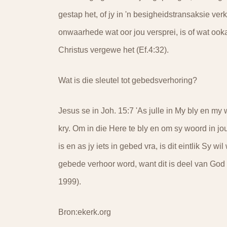
gestap het, of jy in 'n besigheidstransaksie verk
onwaarhede wat oor jou versprei, is of wat ook
Christus vergewe het (Ef.4:32).
Wat is die sleutel tot gebedsverhoring?
Jesus se in Joh. 15:7 'As julle in My bly en my wo
kry. Om in die Here te bly en om sy woord in jo
is en as jy iets in gebed vra, is dit eintlik Sy 
gebede verhoor word, want dit is deel van G
1999).
Bron:ekerk.org