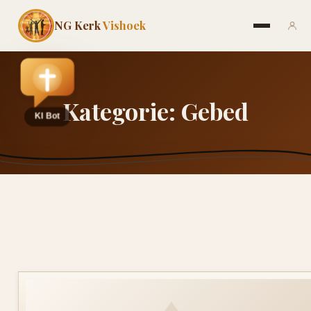
NG Kerk
Vishoek
Kategorie:
Gebed
♦