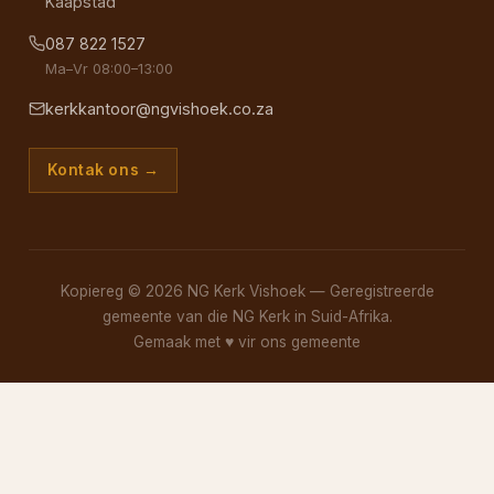
Kaapstad
087 822 1527
Ma–Vr 08:00–13:00
kerkkantoor@ngvishoek.co.za
Kontak ons →
Kopiereg © 2026 NG Kerk Vishoek — Geregistreerde
gemeente van die NG Kerk in Suid-Afrika.
Gemaak met
♥
vir ons gemeente