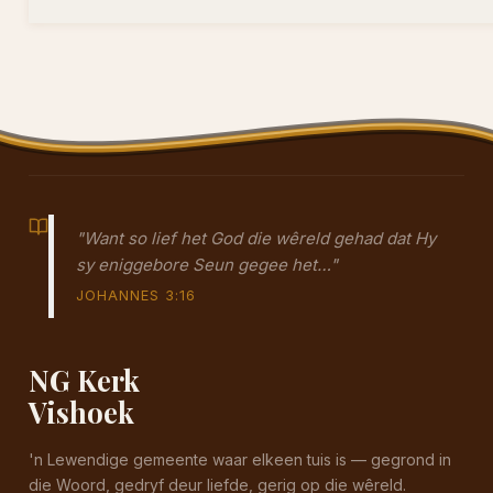
"Want so lief het God die wêreld gehad dat Hy
sy eniggebore Seun gegee het…"
JOHANNES 3:16
NG Kerk
Vishoek
'n Lewendige gemeente waar elkeen tuis is — gegrond in
die Woord, gedryf deur liefde, gerig op die wêreld.