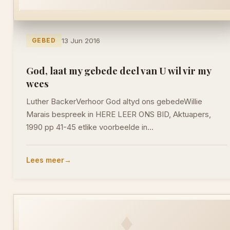
GEBED
13 Jun 2016
God, laat my gebede deel van U wil vir my
wees
Luther BackerVerhoor God altyd ons gebedeWillie
Marais bespreek in HERE LEER ONS BID, Aktuapers,
1990 pp 41-45 etlike voorbeelde in…
Lees meer
♦