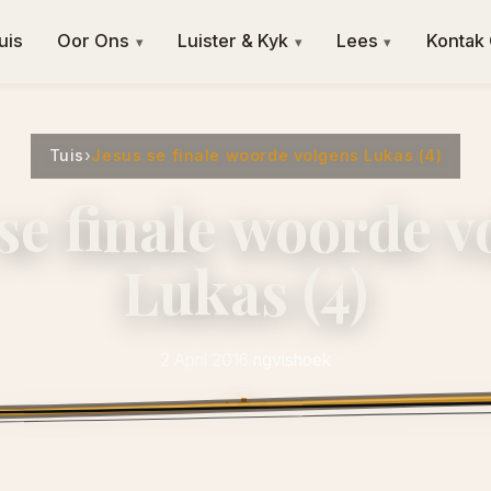
uis
Oor Ons
Luister & Kyk
Lees
Kontak
▾
▾
▾
Tuis
›
Jesus se finale woorde volgens Lukas (4)
 se finale woorde v
Lukas (4)
2 April 2016
·
ngvishoek