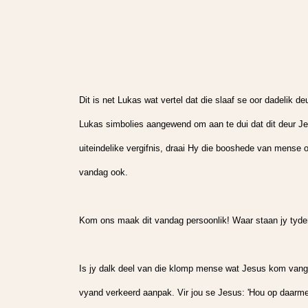
Dit is net Lukas wat vertel dat die slaaf se oor dadelik
Lukas simbolies aangewend om aan te dui dat dit deur Je
uiteindelike vergifnis, draai Hy die booshede van mense om
vandag ook.
Kom ons maak dit vandag persoonlik! Waar staan jy tyde
Is jy dalk deel van die klomp mense wat Jesus kom vang h
vyand verkeerd aanpak. Vir jou se Jesus: 'Hou op daarm