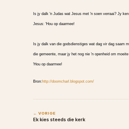
Is jy dalk 'n Judas wat Jesus met 'n soen verraai? Jy ken a
Jesus: 'Hou op daarmee!
Is jy dalk van die godsdienstiges wat dag vir dag saam me
die gemeente, maar jy het nog nie 'n openheid om moeite
'Hou op daarmee!
Bron:
http://doomcharl.blogspot.com/
← VORIGE
Ek kies steeds die kerk