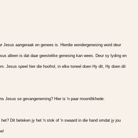
 deur Jesus aangeraak en genees is. Hierdie wondergenesing word deur
sus alleen is dat daar geestelike genesing kan wees. Deur sy lyding en
. Jesus speel hier die hoofrol, in elke toneel doen Hy dit, Hy doen dit
ns Jesus se gevangeneming? Hier is 'n paar moontlikhede:
et? Dit beteken jy het 'n stok of 'n swaard in die hand omdat jy jou
ee!