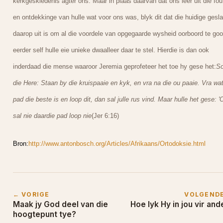
kerkgeskiedenis agter ons. Maar in plaas daarvan dat ons leer uit die fou
en ontdekkinge van hulle wat voor ons was, blyk dit dat die huidige gesl
daarop uit is om al die voordele van opgegaarde wysheid oorboord te goo
eerder self hulle eie unieke dwaalleer daar te stel. Hierdie is dan ook
inderdaad die mense waaroor Jeremia geprofeteer het toe hy gese het:
So
die Here: Staan by die kruispaaie en kyk, en vra na die ou paaie. Vra wat
pad die beste is en loop dit, dan sal julle rus vind. Maar hulle het gese: '
sal nie daardie pad loop nie
(Jer 6:16)
Bron:
http://www.antonbosch.org/Articles/Afrikaans/Ortodoksie.html
← VORIGE
VOLGEND
Maak jy God deel van die
Hoe lyk Hy in jou vir and
hoogtepunt tye?