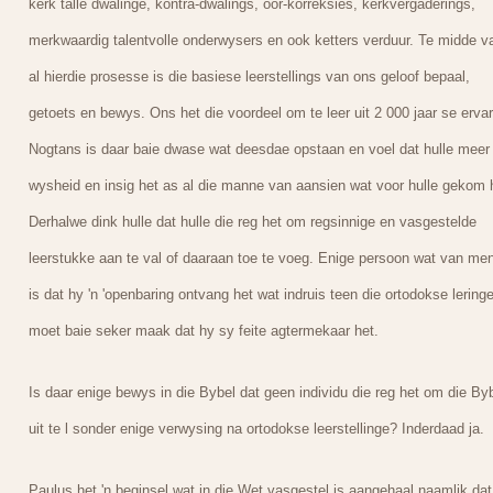
kerk talle dwalinge, kontra-dwalings, oor-korreksies, kerkvergaderings,
merkwaardig talentvolle onderwysers en ook ketters verduur. Te midde v
al hierdie prosesse is die basiese leerstellings van ons geloof bepaal,
getoets en bewys. Ons het die voordeel om te leer uit 2 000 jaar se ervar
Nogtans is daar baie dwase wat deesdae opstaan en voel dat hulle meer
wysheid en insig het as al die manne van aansien wat voor hulle gekom 
Derhalwe dink hulle dat hulle die reg het om regsinnige en vasgestelde
leerstukke aan te val of daaraan toe te voeg. Enige persoon wat van me
is dat hy 'n 'openbaring ontvang het wat indruis teen die ortodokse leringe
moet baie seker maak dat hy sy feite agtermekaar het.
Is daar enige bewys in die Bybel dat geen individu die reg het om die By
uit te l sonder enige verwysing na ortodokse leerstellinge? Inderdaad ja.
Paulus het 'n beginsel wat in die Wet vasgestel is aangehaal naamlik dat