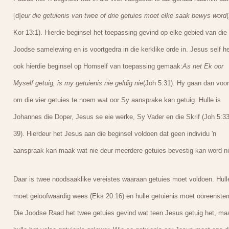
[d]
eur die getuienis van twee of drie getuies moet elke saak bewys word
Kor 13:1). Hierdie beginsel het toepassing gevind op elke gebied van die
Joodse samelewing en is voortgedra in die kerklike orde in. Jesus self he
ook hierdie beginsel op Homself van toepassing gemaak:
As net Ek oor
Myself getuig, is my getuienis nie geldig nie
(Joh 5:31). Hy gaan dan voor
om die vier getuies te noem wat oor Sy aansprake kan getuig. Hulle is
Johannes die Doper, Jesus se eie werke, Sy Vader en die Skrif (Joh 5:33
39). Hierdeur het Jesus aan die beginsel voldoen dat geen individu 'n
aanspraak kan maak wat nie deur meerdere getuies bevestig kan word ni
Daar is twee noodsaaklike vereistes waaraan getuies moet voldoen. Hull
moet geloofwaardig wees (Eks 20:16) en hulle getuienis moet ooreenste
Die Joodse Raad het twee getuies gevind wat teen Jesus getuig het, ma