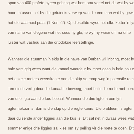
span van 400 profete byeen gebring wat hom sou vertel net dit wat hy w
hoor. Intussen het hy die getuienis verwerp van die een man wat hy gew
het die waarheid praat (1 Kon 22). Op dieselfde wyse het elke ketter 'n ly
van name van diegene wat net soos hy glo, terwyl hy weier om na di te
luister wat vashou aan die ortodokse leerstellinge.
Wanneer die stuurman 'n skip in die hawe van Durban wil inbring, moet h
baie versigtig wees want die kanaal waardeur hy moet gaan is baie nou 
net enkele meters weerskante van die skip se romp wag 'n potensile ram
Ten einde veilig deur die kanaal te beweeg, moet hulle die roete met beh
van drie ligte aan die kus bepaal. Wanneer die drie ligte in een lyn
agtermekaar is, dan is die skip op die regte koers. Die probleem is egter 
daar duisende ander liggies aan die kus is. Dit sal net 'n dwaas wees wat
sommer enige drie liggies sal kies om sy peiling vir die roete te doen. Dit