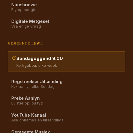
Nuusbriewe
Bly op hoogte
Digitale Metgesel
Vra enige vraag
GEMEENTE LEWE
Sondagoggend 9:00
Kerkgebou, elke week
Regstreekse Uitsending
Kyk aanlyn elke Sondag
Preke Aanlyn
Luister op jou tyd
YouTube Kanaal
Alle opnames en uitsendings
Gemeente Musiek