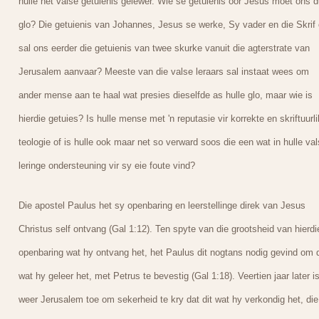
hulle het valse getuienis gelewer. Wie se getuienis oor Jesus moet ons 
glo? Die getuienis van Johannes, Jesus se werke, Sy vader en die Skrif 
sal ons eerder die getuienis van twee skurke vanuit die agterstrate van
Jerusalem aanvaar? Meeste van die valse leraars sal instaat wees om
ander mense aan te haal wat presies dieselfde as hulle glo, maar wie is
hierdie getuies? Is hulle mense met 'n reputasie vir korrekte en skriftuurl
teologie of is hulle ook maar net so verward soos die een wat in hulle va
leringe ondersteuning vir sy eie foute vind?
Die apostel Paulus het sy openbaring en leerstellinge direk van Jesus
Christus self ontvang (Gal 1:12). Ten spyte van die grootsheid van hierdi
openbaring wat hy ontvang het, het Paulus dit nogtans nodig gevind om d
wat hy geleer het, met Petrus te bevestig (Gal 1:18). Veertien jaar later i
weer Jerusalem toe om sekerheid te kry dat dit wat hy verkondig het, die