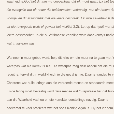
waarheid is.
God het dit aan my geopenbaar dat ek moet gaan. Ek het to
die evangelie wat ek onder die heidennasies verkondig, aan die broers da
voorgel en dit afsonderlik met die leiers bespreek. Ek wou sekerheid h da
ek nie tevergeefs werk of gewerk het nie
(Gal 2:2). Let op dat hy
dit met d
leiers bespreek
het. In die ou Afrikaanse vertaling word daar verwys na
die
wat in aansien was
.
Wanneer 'n muur gebou word, help dit niks om die muur na te gaan met '
waterpas wat nie korrek is nie. Die waterpas mag dalk aandui dat die mu
reguit is, terwyl dit in werklikheid nie die geval is nie. Daar is vandag te v
Christene wat hulle leringe aan die verkeerde mense en standaarde meet
Enige lering moet bevestig word deur mense wat 'n reputasie het dat hull
aan die Waarheid vashou en die korrekte leerstellinge navolg. Daar is
heeltemal te veel predikers wat net soos Koning Agab is. Hy het vir hom 