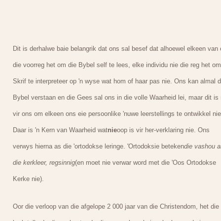
Dit is derhalwe baie belangrik dat ons sal besef dat alhoewel elkeen van
die voorreg het om die Bybel self te lees, elke individu nie die reg het om
Skrif te interpreteer op 'n wyse wat hom of haar pas nie. Ons kan almal d
Bybel verstaan en die Gees sal ons in die volle Waarheid lei, maar dit is 
vir ons om elkeen ons eie persoonlike 'nuwe leerstellings te ontwikkel nie
Daar is 'n Kern van Waarheid wat
nie
oop is vir her-verklaring nie. Ons
verwys hierna as die 'ortodokse leringe. 'Ortodoksie beteken
die vashou 
die kerkleer, regsinnig
(en moet nie verwar word met die 'Oos Ortodokse
Kerke nie).
Oor die verloop van die afgelope 2 000 jaar van die Christendom, het die