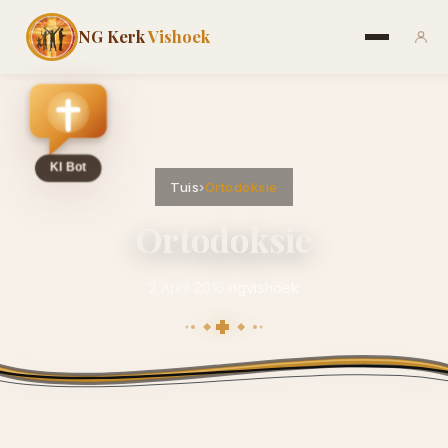
NG Kerk
Vishoek
Tuis
›
Ortodoksie
Ortodoksie
2 April 2016
·
ngvishoek