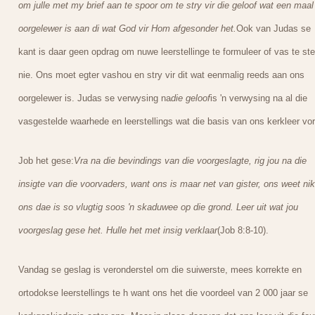
om julle met my brief aan te spoor om te stry vir die geloof wat een maal
oorgelewer is aan di wat God vir Hom afgesonder het.
Ook van Judas se
kant is daar geen opdrag om nuwe leerstellinge te formuleer of vas te ste
nie. Ons moet egter vashou en stry vir dit wat eenmalig reeds aan ons
oorgelewer is. Judas se verwysing na
die geloof
is 'n verwysing na al die
vasgestelde waarhede en leerstellings wat die basis van ons kerkleer vo
Job het gese:
Vra na die bevindings van die voorgeslagte, rig jou na die
insigte van die voorvaders, want ons is maar net van gister, ons weet nik
ons dae is so vlugtig soos 'n skaduwee op die grond. Leer uit wat jou
voorgeslag gese het. Hulle het met insig verklaar
(Job 8:8-10).
Vandag se geslag is veronderstel om die suiwerste, mees korrekte en
ortodokse leerstellings te h want ons het die voordeel van 2 000 jaar se