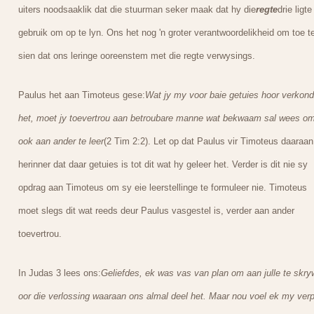
uiters noodsaaklik dat die stuurman seker maak dat hy die
regte
drie ligte
gebruik om op te lyn. Ons het nog 'n groter verantwoordelikheid om toe t
sien dat ons leringe ooreenstem met die regte verwysings.
Paulus het aan Timoteus gese:
Wat jy my voor baie getuies hoor verkond
het, moet jy toevertrou aan betroubare manne wat bekwaam sal wees om
ook aan ander te leer
(2 Tim 2:2). Let op dat Paulus vir Timoteus daaraan
herinner dat daar getuies is tot dit wat hy geleer het. Verder is dit nie sy
opdrag aan Timoteus om sy eie leerstellinge te formuleer nie. Timoteus
moet slegs dit wat reeds deur Paulus vasgestel is, verder aan ander
toevertrou.
In Judas 3 lees ons:
Geliefdes, ek was vas van plan om aan julle te skry
oor die verlossing waaraan ons almal deel het. Maar nou voel ek my verp