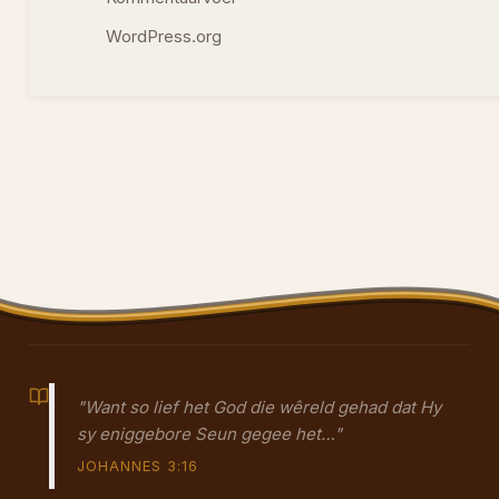
WordPress.org
"Want so lief het God die wêreld gehad dat Hy
sy eniggebore Seun gegee het…"
JOHANNES 3:16