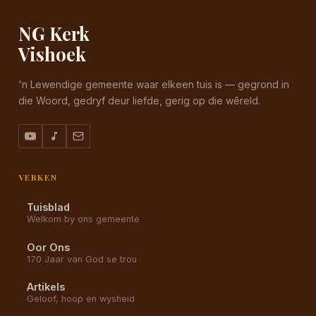
NG Kerk
Vishoek
'n Lewendige gemeente waar elkeen tuis is — gegrond in
die Woord, gedryf deur liefde, gerig op die wêreld.
VERKEN
Tuisblad
Welkom by ons gemeente
Oor Ons
170 Jaar van God se trou
Artikels
Geloof, hoop en wysheid