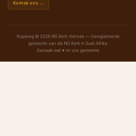
Kontak ons →
Kopiereg © 2026 NG Kerk Vishoek — Geregistreerde
gemeente van die NG Kerk in Suid-Afrika.
Gemaak met
♥
vir ons gemeente