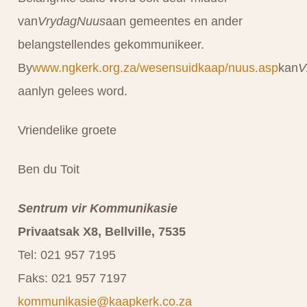
van
VrydagNuus
aan gemeentes en ander
belangstellendes gekommunikeer.
By
www.ngkerk.org.za/wesensuidkaap/nuus.asp
kan
V
aanlyn gelees word.
Vriendelike groete
Ben du Toit
Sentrum vir Kommunikasie
Privaatsak X8, Bellville, 7535
Tel: 021 957 7195
Faks: 021 957 7197
kommunikasie@kaapkerk.co.za