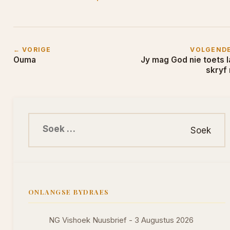
← VORIGE
VOLGEND
Ouma
Jy mag God nie toets l
skryf 
Soek na:
ONLANGSE BYDRAES
NG Vishoek Nuusbrief - 3 Augustus 2026