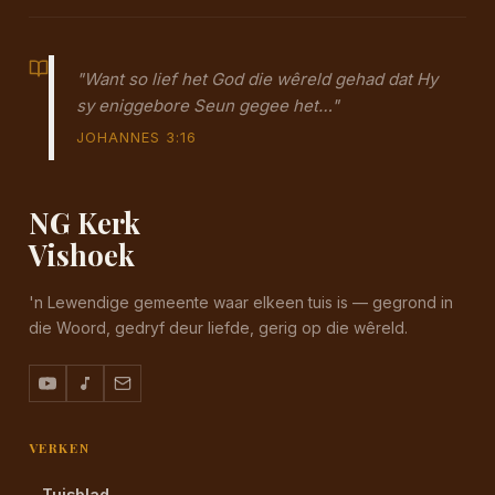
"Want so lief het God die wêreld gehad dat Hy
sy eniggebore Seun gegee het…"
JOHANNES 3:16
NG Kerk
Vishoek
'n Lewendige gemeente waar elkeen tuis is — gegrond in
die Woord, gedryf deur liefde, gerig op die wêreld.
VERKEN
Tuisblad