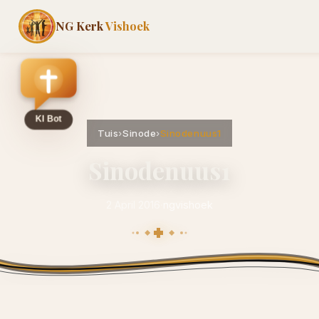
NG Kerk
Vishoek
Tuis
›
Sinode
›
Sinodenuus1
Sinodenuus1
2 April 2016
·
ngvishoek