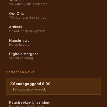
Welkom by ons gemeente
Oor Ons
170 Jaar van God se trou
Artikels
Geloof, hoop en wysheid
Nuusbriewe
Bly op hoogte
Digitale Metgesel
Vra enige vraag
GEMEENTE LEWE
Sondagoggend 9:00
Kerkgebou, elke week
Regstreekse Uitsending
Kyk aanlyn elke Sondag