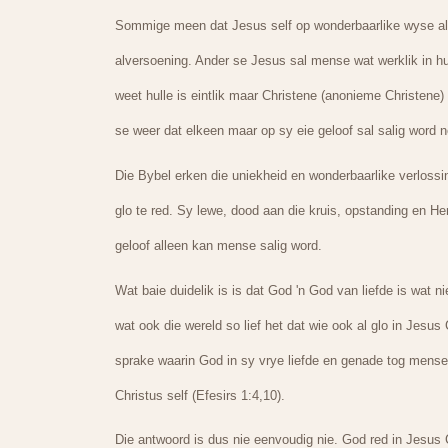
Sommige meen dat Jesus self op wonderbaarlike wyse alle 
alversoening. Ander se Jesus sal mense wat werklik in h
weet hulle is eintlik maar Christene (anonieme Christene)
se weer dat elkeen maar op sy eie geloof sal salig word ne
Die Bybel erken die uniekheid en wonderbaarlike verloss
glo te red. Sy lewe, dood aan die kruis, opstanding en Hem
geloof alleen kan mense salig word.
Wat baie duidelik is is dat God 'n God van liefde is wat n
wat ook die wereld so lief het dat wie ook al glo in Jesus
sprake waarin God in sy vrye liefde en genade tog mense r
Christus self (Efesirs 1:4,10).
Die antwoord is dus nie eenvoudig nie. God red in Jesus