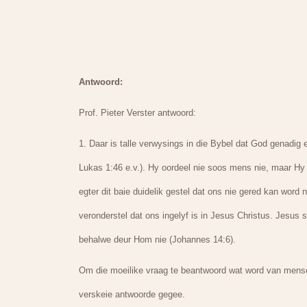
Antwoord:
Prof. Pieter Verster antwoord:
1. Daar is talle verwysings in die Bybel dat God genadig 
Lukas 1:46 e.v.). Hy oordeel nie soos mens nie, maar Hy 
egter dit baie duidelik gestel dat ons nie gered kan wor
veronderstel dat ons ingelyf is in Jesus Christus. Jesus
behalwe deur Hom nie (Johannes 14:6).
Om die moeilike vraag te beantwoord wat word van mense w
verskeie antwoorde gegee.