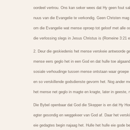
oordeel vertrou. Ons kan seker wees dat Hy geen fout sa
nuus van die Evangelie te verkondig. Geen Christen mag 
om die Evangelie wat mense oproep tot geloof met alle oo
die verlossing slegs in Jesus Christus is (Romeine 3:21 e.
2. Deur die geskiedenis het mense verskeie antwoorde g
mense eers geglo het in een God en dat hulle toe algaan
sosiale verhoudinge tussen mense ontstaan waar groepe 
en so verskillende godsdienste gevorm het. Nog ander mee
het mense net geglo in magte en kragte, later in geeste, n
Die Bybel openbaar dat God die Skepper is en dat Hy H
egter gesondig en weggekeer van God af. Daar het verski
eie gedagtes begin najaag het. Hulle het hulle eie gode b