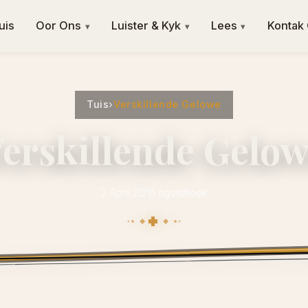
uis
Oor Ons
Luister & Kyk
Lees
Kontak
▾
▾
▾
Tuis
›
Verskillende Gelowe
erskillende Gelo
2 April 2016
·
ngvishoek