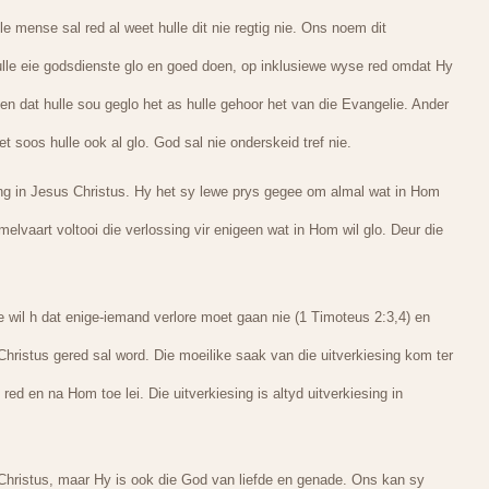
mense sal red al weet hulle dit nie regtig nie. Ons noem dit
ulle eie godsdienste glo en goed doen, op inklusiewe wyse red omdat Hy
 en dat hulle sou geglo het as hulle gehoor het van die Evangelie. Ander
t soos hulle ook al glo. God sal nie onderskeid tref nie.
ing in Jesus Christus. Hy het sy lewe prys gegee om almal wat in Hom
elvaart voltooi die verlossing vir enigeen wat in Hom wil glo. Deur die
ie wil h dat enige-iemand verlore moet gaan nie (1 Timoteus 2:3,4) en
 Christus gered sal word. Die moeilike saak van die uitverkiesing kom ter
ed en na Hom toe lei. Die uitverkiesing is altyd uitverkiesing in
 Christus, maar Hy is ook die God van liefde en genade. Ons kan sy