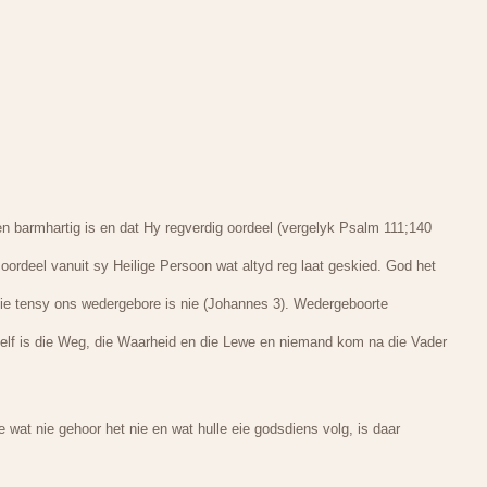
en barmhartig is en dat Hy regverdig oordeel (vergelyk Psalm 111;140
oordeel vanuit sy Heilige Persoon wat altyd reg laat geskied. God het
d nie tensy ons wedergebore is nie (Johannes 3). Wedergeboorte
 self is die Weg, die Waarheid en die Lewe en niemand kom na die Vader
at nie gehoor het nie en wat hulle eie godsdiens volg, is daar