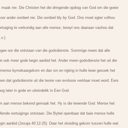
l maak nie. Die Christen het die dringende opdrag van God om die goeie
oor ander oordeel nie. Die oordeel bly by God. Ons moet egter volhou
rtuiging te verkondig aan alle mense, terwyl ons daaraan vashou dat
v.).
egee oor die ontstaan van die godsdienste. Sommige meen dat alle
de ook meer gode begin aanbid het. Ander meen godsdienste het uit die
mense bymekaargekom en dan sin en rigting in hulle lewe gesoek het
n dat godsdienste uit die teorie van evolusie verklaar moet word. Eers
og later in gode en uiteindelik in Een God.
om aan mense bekend gemaak het. Hy is die lewende God. Mense het
llende oortuigings ontstaan. Die Bybel openbaar dat baie mense hulle
egin aanbid (Jesaja 40:12-25). Daar het skeiding gekom tussen hulle wat