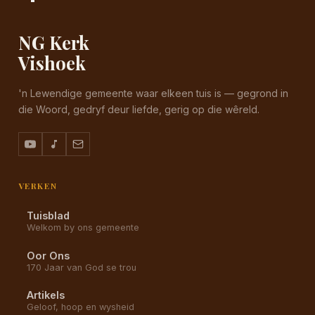
NG Kerk
Vishoek
'n Lewendige gemeente waar elkeen tuis is — gegrond in
die Woord, gedryf deur liefde, gerig op die wêreld.
VERKEN
Tuisblad
Welkom by ons gemeente
Oor Ons
170 Jaar van God se trou
Artikels
Geloof, hoop en wysheid