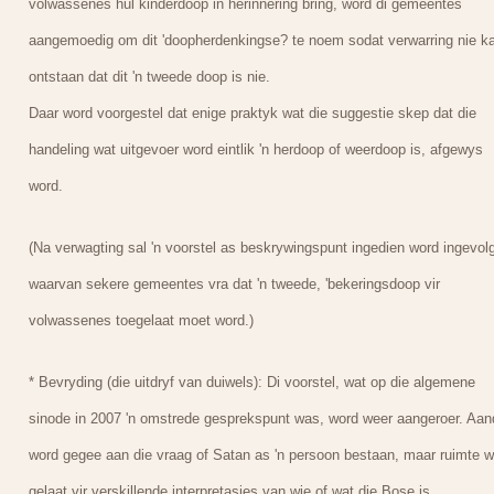
volwassenes hul kinderdoop in herinnering bring, word di gemeentes
aangemoedig om dit 'doopherdenkingse? te noem sodat verwarring nie k
ontstaan dat dit 'n tweede doop is nie.
Daar word voorgestel dat enige praktyk wat die suggestie skep dat die
handeling wat uitgevoer word eintlik 'n herdoop of weerdoop is, afgewys
word.
(Na verwagting sal 'n voorstel as beskrywingspunt ingedien word ingevol
waarvan sekere gemeentes vra dat 'n tweede, 'bekeringsdoop vir
volwassenes toegelaat moet word.)
* Bevryding (die uitdryf van duiwels): Di voorstel, wat op die algemene
sinode in 2007 'n omstrede gesprekspunt was, word weer aangeroer. Aa
word gegee aan die vraag of Satan as 'n persoon bestaan, maar ruimte w
gelaat vir verskillende interpretasies van wie of wat die Bose is.