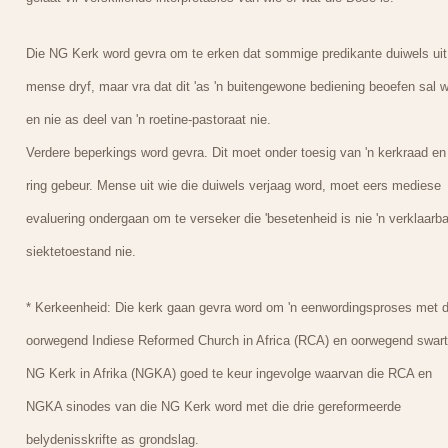
Die NG Kerk word gevra om te erken dat sommige predikante duiwels uit
mense dryf, maar vra dat dit 'as 'n buitengewone bediening beoefen sal 
en nie as deel van 'n roetine-pastoraat nie.
Verdere beperkings word gevra. Dit moet onder toesig van 'n kerkraad en
ring gebeur. Mense uit wie die duiwels verjaag word, moet eers mediese
evaluering ondergaan om te verseker die 'besetenheid is nie 'n verklaarb
siektetoestand nie.
* Kerkeenheid: Die kerk gaan gevra word om 'n eenwordingsproses met d
oorwegend Indiese Reformed Church in Africa (RCA) en oorwegend swart
NG Kerk in Afrika (NGKA) goed te keur ingevolge waarvan die RCA en
NGKA sinodes van die NG Kerk word met die drie gereformeerde
belydenisskrifte as grondslag.