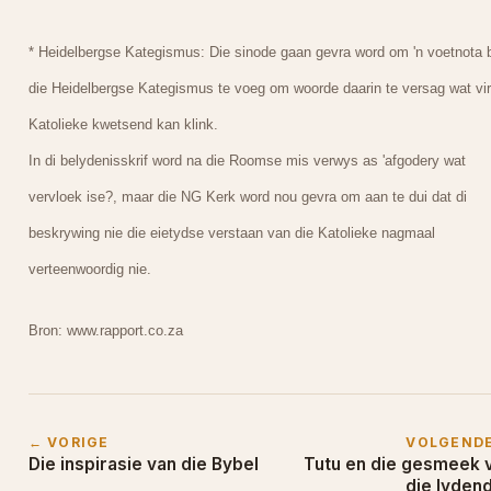
* Heidelbergse Kategismus: Die sinode gaan gevra word om 'n voetnota 
die Heidelbergse Kategismus te voeg om woorde daarin te versag wat vir
Katolieke kwetsend kan klink.
In di belydenisskrif word na die Roomse mis verwys as 'afgodery wat
vervloek ise?, maar die NG Kerk word nou gevra om aan te dui dat di
beskrywing nie die eietydse verstaan van die Katolieke nagmaal
verteenwoordig nie.
Bron: www.rapport.co.za
← VORIGE
VOLGEND
Die inspirasie van die Bybel
Tutu en die gesmeek 
die lyden