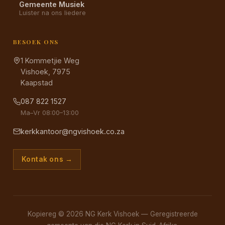
Gemeente Musiek
Luister na ons liedere
BESOEK ONS
1 Kommetjie Weg
Vishoek, 7975
Kaapstad
087 822 1527
Ma–Vr 08:00–13:00
kerkkantoor@ngvishoek.co.za
Kontak ons →
Kopiereg © 2026 NG Kerk Vishoek — Geregistreerde