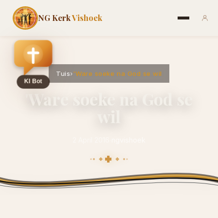
NG Kerk
Vishoek
Tuis
›
'Ware soeke na God se wil
'Ware soeke na God se
wil
2 April 2016
·
ngvishoek