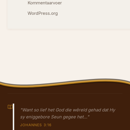
Kommentaarvoer
WordPress.org
"Want so lief het God die wêreld gehad dat Hy
sy eniggebore Seun gegee het…"
JOHANNES 3:16