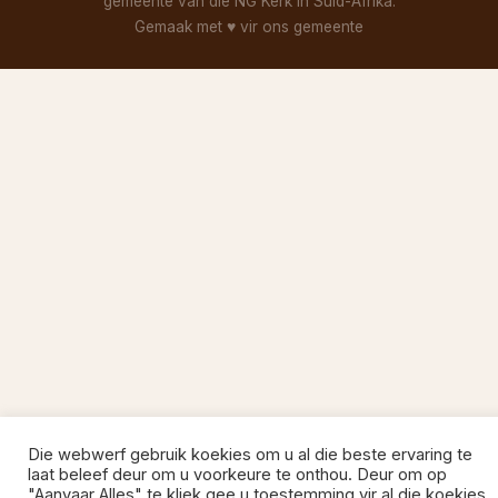
gemeente van die NG Kerk in Suid-Afrika.
Gemaak met
♥
vir ons gemeente
Die webwerf gebruik koekies om u al die beste ervaring te
laat beleef deur om u voorkeure te onthou. Deur om op
"Aanvaar Alles" te kliek gee u toestemming vir al die koekies