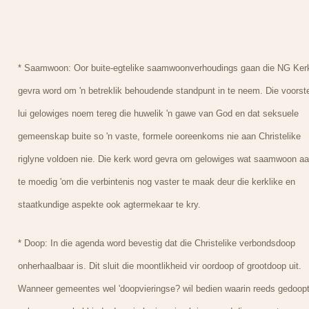
* Saamwoon: Oor buite-egtelike saamwoonverhoudings gaan die NG Ker
gevra word om 'n betreklik behoudende standpunt in te neem. Die voorste
lui gelowiges noem tereg die huwelik 'n gawe van God en dat seksuele
gemeenskap buite so 'n vaste, formele ooreenkoms nie aan Christelike
riglyne voldoen nie. Die kerk word gevra om gelowiges wat saamwoon a
te moedig 'om die verbintenis nog vaster te maak deur die kerklike en
staatkundige aspekte ook agtermekaar te kry.
* Doop: In die agenda word bevestig dat die Christelike verbondsdoop
onherhaalbaar is. Dit sluit die moontlikheid vir oordoop of grootdoop uit.
Wanneer gemeentes wel 'doopvieringse? wil bedien waarin reeds gedoop