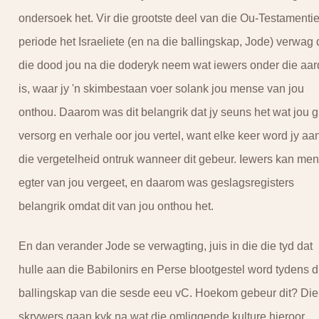
ondersoek het. Vir die grootste deel van die Ou-Testamenti
periode het Israeliete (en na die ballingskap, Jode) verwag 
die dood jou na die doderyk neem wat iewers onder die aar
is, waar jy 'n skimbestaan voer solank jou mense van jou
onthou. Daarom was dit belangrik dat jy seuns het wat jou g
versorg en verhale oor jou vertel, want elke keer word jy aa
die vergetelheid ontruk wanneer dit gebeur. Iewers kan me
egter van jou vergeet, en daarom was geslagsregisters
belangrik omdat dit van jou onthou het.
En dan verander Jode se verwagting, juis in die die tyd dat
hulle aan die Babilonirs en Perse blootgestel word tydens d
ballingskap van die sesde eeu vC. Hoekom gebeur dit? Die
skrywers gaan kyk na wat die omliggende kulture hieroor