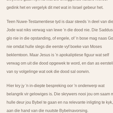
gedink het en vergelyk dit met wat in Israel gebeur het.
Teen Nuwe-Testamentiese tyd is daar steeds 'n deel van di
Jode wat niks verwag van lewe 'n die dood nie. Die Saddus
glo nie in die opstanding, of engele, of 'n bose mag naas G
nie omdat hulle slegs die eerste vyf boeke van Moses
beklemtoon. Maar Jesus is 'n apokaliptiese figuur wat self
verwag om uit die dood opgewek te word, en dan as eerstel
van sy volgelinge wat ook die dood sal oorwin.
Hier kry jy 'n in-diepte bespreking oor 'n onderwerp wat
belangrik vir gelowiges is. Die skrywers nooi jou om saam 
hulle deur jou Bybel te gaan en na relevante inligting te kyk,
aan die hand van die nuutste Bybelnavorsing.