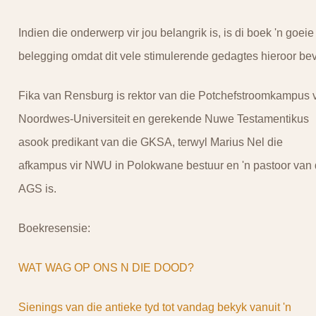
Indien die onderwerp vir jou belangrik is, is di boek 'n goeie
belegging omdat dit vele stimulerende gedagtes hieroor bev
Fika van Rensburg is rektor van die Potchefstroomkampus 
Noordwes-Universiteit en gerekende Nuwe Testamentikus
asook predikant van die GKSA, terwyl Marius Nel die
afkampus vir NWU in Polokwane bestuur en 'n pastoor van 
AGS is.
Boekresensie:
WAT WAG OP ONS N DIE DOOD?
Sienings van die antieke tyd tot vandag bekyk vanuit 'n