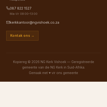
087 822 1527
Ma–Vr 08:00–13:00
kerkkantoor@ngvishoek.co.za
Kontak ons →
Kopiereg © 2026 NG Kerk Vishoek — Geregistreerde
gemeente van die NG Kerk in Suid-Afrika.
Gemaak met
♥
vir ons gemeente