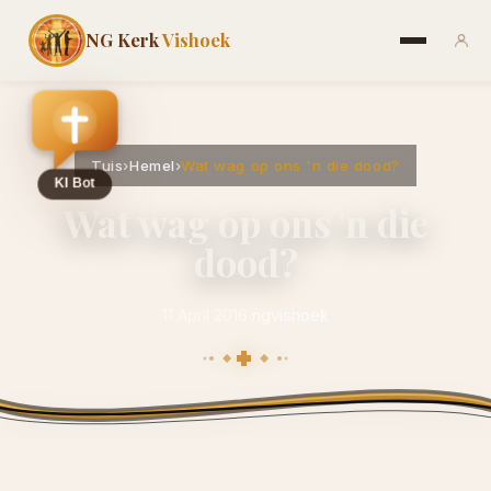
NG Kerk
Vishoek
Tuis
›
Hemel
›
Wat wag op ons 'n die dood?
Wat wag op ons 'n die
dood?
11 April 2016
·
ngvishoek