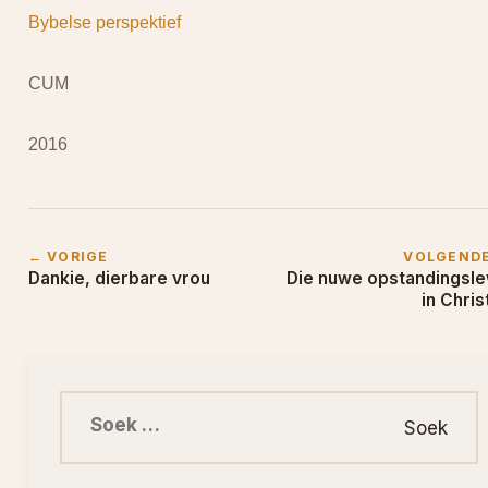
Bybelse perspektief
CUM
2016
← VORIGE
VOLGEND
Dankie, dierbare vrou
Die nuwe opstandingsl
in Chris
Soek na: