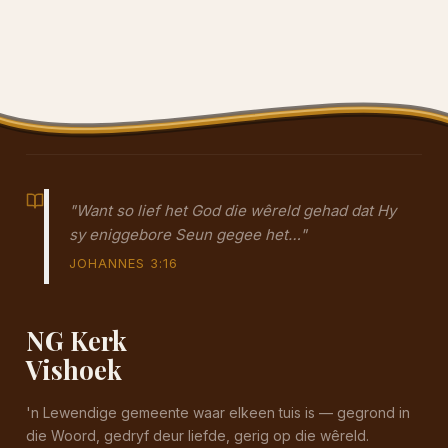
"Want so lief het God die wêreld gehad dat Hy
sy eniggebore Seun gegee het…"
JOHANNES 3:16
NG Kerk
Vishoek
'n Lewendige gemeente waar elkeen tuis is — gegrond in
die Woord, gedryf deur liefde, gerig op die wêreld.