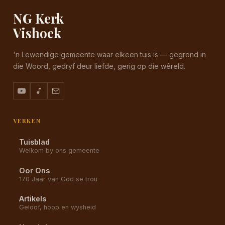
NG Kerk
Vishoek
'n Lewendige gemeente waar elkeen tuis is — gegrond in
die Woord, gedryf deur liefde, gerig op die wêreld.
VERKEN
Tuisblad
Welkom by ons gemeente
Oor Ons
170 Jaar van God se trou
Artikels
Geloof, hoop en wysheid