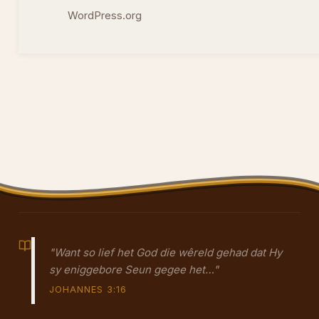
WordPress.org
"Want so lief het God die wêreld gehad dat Hy
sy eniggebore Seun gegee het…"
JOHANNES 3:16