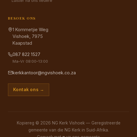
Luister na ons liedere
BESOEK ONS
1 Kommetjie Weg
Vishoek, 7975
Kaapstad
087 822 1527
Ma–Vr 08:00–13:00
kerkkantoor@ngvishoek.co.za
Kontak ons →
Kopiereg © 2026 NG Kerk Vishoek — Geregistreerde
gemeente van die NG Kerk in Suid-Afrika.