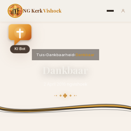
NG Kerk
Vishoek
Tuis
›
Dankbaarheid
›
Dankbaar
Dankbaar
2 April 2016
·
ngvishoek