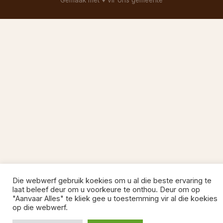
Gemaak met
♥
vir ons gemeente
Die webwerf gebruik koekies om u al die beste ervaring te
laat beleef deur om u voorkeure te onthou. Deur om op
"Aanvaar Alles" te kliek gee u toestemming vir al die koekies
op die webwerf.