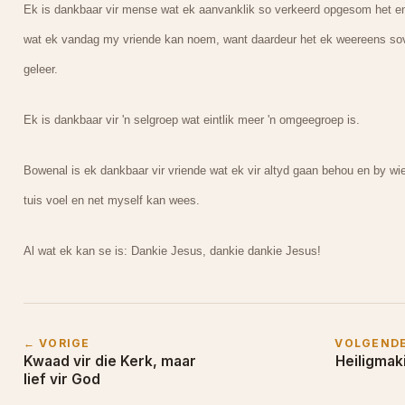
Ek is dankbaar vir mense wat ek aanvanklik so verkeerd opgesom het e
wat ek vandag my vriende kan noem, want daardeur het ek weereens so
geleer.
Ek is dankbaar vir 'n selgroep wat eintlik meer 'n omgeegroep is.
Bowenal is ek dankbaar vir vriende wat ek vir altyd gaan behou en by wi
tuis voel en net myself kan wees.
Al wat ek kan se is: Dankie Jesus, dankie dankie Jesus!
← VORIGE
VOLGEND
Kwaad vir die Kerk, maar
Heiligmak
lief vir God