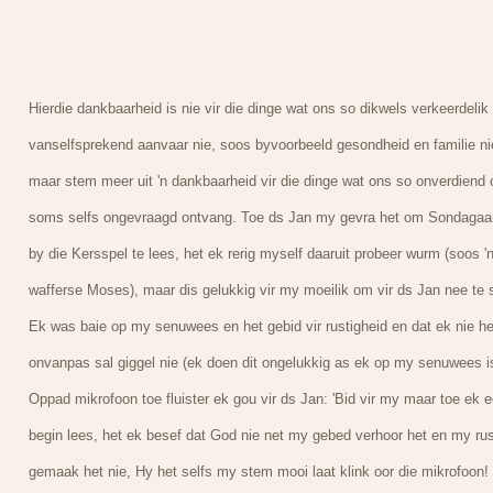
Hierdie dankbaarheid is nie vir die dinge wat ons so dikwels verkeerdelik
vanselfsprekend aanvaar nie, soos byvoorbeeld gesondheid en familie ni
maar stem meer uit 'n dankbaarheid vir die dinge wat ons so onverdiend 
soms selfs ongevraagd ontvang. Toe ds Jan my gevra het om Sondagaa
by die Kersspel te lees, het ek rerig myself daaruit probeer wurm (soos '
wafferse Moses), maar dis gelukkig vir my moeilik om vir ds Jan nee te 
Ek was baie op my senuwees en het gebid vir rustigheid en dat ek nie he
onvanpas sal giggel nie (ek doen dit ongelukkig as ek op my senuwees is
Oppad mikrofoon toe fluister ek gou vir ds Jan: 'Bid vir my maar toe ek e
begin lees, het ek besef dat God nie net my gebed verhoor het en my rus
gemaak het nie, Hy het selfs my stem mooi laat klink oor die mikrofoon!