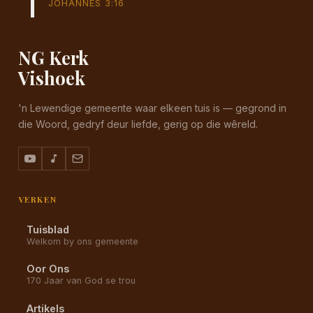
JOHANNES 3:16
NG Kerk
Vishoek
'n Lewendige gemeente waar elkeen tuis is — gegrond in
die Woord, gedryf deur liefde, gerig op die wêreld.
VERKEN
Tuisblad
Welkom by ons gemeente
Oor Ons
170 Jaar van God se trou
Artikels