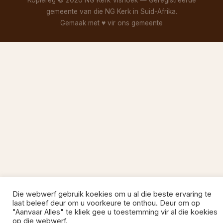
Kopiereg © 2026 NG Kerk Vishoek — Geregistreerde
gemeente van die NG Kerk in Suid-Afrika.
Gemaak met
♥
vir ons gemeente
Die webwerf gebruik koekies om u al die beste ervaring te
laat beleef deur om u voorkeure te onthou. Deur om op
"Aanvaar Alles" te kliek gee u toestemming vir al die koekies
op die webwerf.