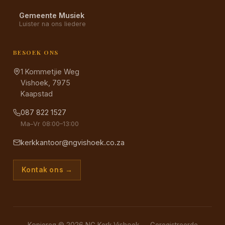
Gemeente Musiek
Luister na ons liedere
BESOEK ONS
1 Kommetjie Weg
Vishoek, 7975
Kaapstad
087 822 1527
Ma–Vr 08:00–13:00
kerkkantoor@ngvishoek.co.za
Kontak ons →