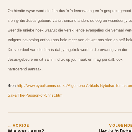
Op hierdie wyse word die film dus 'n 'n leerervaring en 'n gespreksgenoot
sien jy die Jesus-gebeure vanuit iemand anders se oog en waardeer jy o
weer die unieke hoek waaruit die verskillende evangelies die verhaal vert
Volgens navorsing onthou ons baie meer van dit wat ons sien en self bel
Die voordeel van die film is dat jy ingetrek word in die ervaring van die
Jesus-gebeure en dit sal 'n indruk op jou maak en mag jou dalk ook
hartroerend aanraak.
Bron:
http://www.bybelkennis.co.za/Algemene-Artikels-Bybelse-Temas-en
Sake/The-Passion-of-Christ.html
← VORIGE
VOLGEND
Wie was Jesus?
Het Jy 'n Bybe