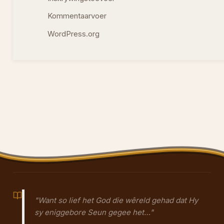
Kommentaarvoer
WordPress.org
"Want so lief het God die wêreld gehad dat Hy
sy eniggebore Seun gegee het…"