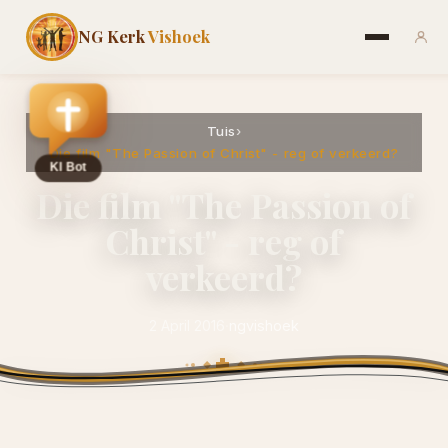
NG Kerk
Vishoek
Tuis
›
Die film "The Passion of Christ" - reg of verkeerd?
Die film "The Passion of
Christ" - reg of
verkeerd?
2 April 2016
·
ngvishoek