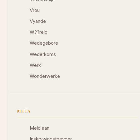
Vrou
Vyande
W??reld
Wedegebore
Wederkoms
Werk
Wonderwerke
META
Meld aan
Inskrywingstoevoer