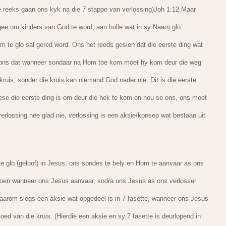
ere reeks gaan ons kyk na die 7 stappe van verlossing)Joh 1:12 Maar
e om kinders van God te word, aan hulle wat in sy Naam glo;
om te glo sal gered word. Ons het reeds gesien dat die eerste ding wat
leer ons dat wanneer sondaar na Hom toe kom moet hy kom deur die weg
kruis, sonder die kruis kan niemand God nader nie. Dit is die eerste
ese die eerste ding is om deur die hek te kom en nou se ons, ons moet
verlossing nee glad nie, verlossing is een aksie/konsep wat bestaan uit
e glo (geloof) in Jesus, ons sondes te bely en Hom te aanvaar as ons
 doen wanneer ons Jesus aanvaar, sodra ons Jesus as ons verlosser
daarom slegs een aksie wat opgedeel is in 7 fasette, wanneer ons Jesus
oed van die kruis. (Hierdie een aksie en sy 7 fasette is deurlopend in