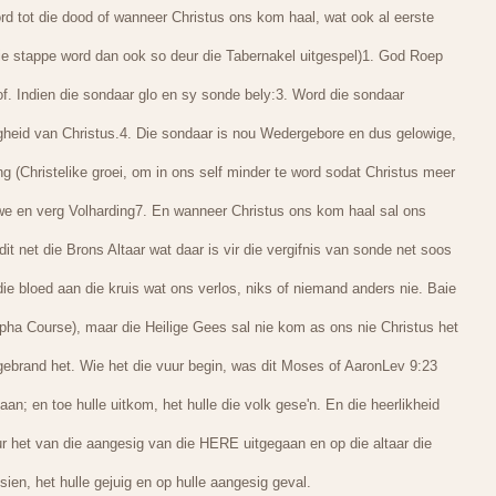
d tot die dood of wanneer Christus ons kom haal, wat ook al eerste
die stappe word dan ook so deur die Tabernakel uitgespel)1. God Roep
of. Indien die sondaar glo en sy sonde bely:3. Word die sondaar
igheid van Christus.4. Die sondaar is nou Wedergebore en dus gelowige,
g (Christelike groei, om in ons self minder te word sodat Christus meer
ewe en verg Volharding7. En wanneer Christus ons kom haal sal ons
dit net die Brons Altaar wat daar is vir die vergifnis van sonde net soos
die bloed aan die kruis wat ons verlos, niks of niemand anders nie. Baie
lpha Course), maar die Heilige Gees sal nie kom as ons nie Christus het
gebrand het. Wie het die vuur begin, was dit Moses of AaronLev 9:23
; en toe hulle uitkom, het hulle die volk gese'n. En die heerlikheid
r het van die aangesig van die HERE uitgegaan en op die altaar die
 sien, het hulle gejuig en op hulle aangesig geval.