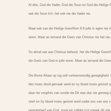
Al drie, God die Vader, God die Seun en God die Heilige
wat die Seun lo'n, het ook nie die Vader nie.
Maar wat van die Heilige GeesRom 8:9 julle is egter nie i
woon. Maar as iemand die Gees van Christus nie het nie,
So almal wat aan Christus behoort, het die Heilige Gees!Ro
die Gees van God in julle woon. Maar as iemand die Gees 
Die Brons Altaar op sig self verteenwoordig geregtigheid. 
dier moes dood gemaak word en sy bloed moes gestort wor
daar nie vergifnis van sonde nie.Dit was dus nie genoeg 
sterf en Sy bloed moes gestort word sodat ons van ons s
geregtigheid van God, maar ter selfder tyd spreek dit ook