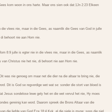
 Gees kom woon in ons harte. Maar ons sien ook dat:1Jn 2:23 Elkeen
n die vlees nie, maar in die Gees, as naamlik die Gees van God in julle
 di behoort nie aan Hom nie.
m 8:9 julle is egter nie in die vlees nie, maar in die Gees, as naamlik
van Christus nie het nie, di behoort nie aan Hom nie.
Dit was nie genoeg om maar net die dier na die altaar te bring nie, die
d. Dit is God se regverdige wet wat se: sonder die stort van bloed is
dat Jesus sondelose lewe gely het en die wet vervul het nie, Hy moes
ondes gereinig kan word. Daarom spreek die Brons Altaar van die
 van die liefde van God.Eze 18:4 Kyk, al die siele is myne; soos die siel