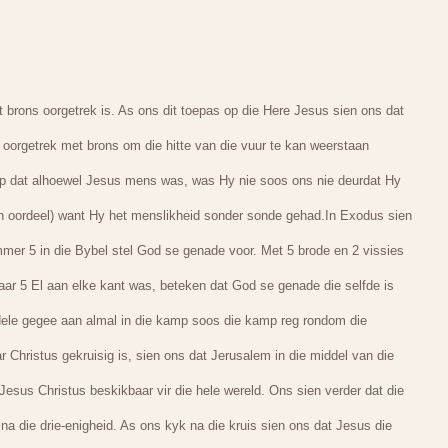
 brons oorgetrek is. As ons dit toepas op die Here Jesus sien ons dat
 oorgetrek met brons om die hitte van die vuur te kan weerstaan
rop dat alhoewel Jesus mens was, was Hy nie soos ons nie deurdat Hy
n oordeel) want Hy het menslikheid sonder sonde gehad.In Exodus sien
mmer 5 in die Bybel stel God se genade voor. Met 5 brode en 2 vissies
aar 5 El aan elke kant was, beteken dat God se genade die selfde is
 dele gegee aan almal in die kamp soos die kamp reg rondom die
 Christus gekruisig is, sien ons dat Jerusalem in die middel van die
Jesus Christus beskikbaar vir die hele wereld. Ons sien verder dat die
na die drie-enigheid. As ons kyk na die kruis sien ons dat Jesus die