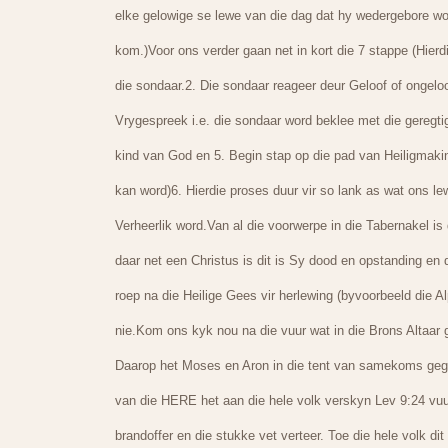
elke gelowige se lewe van die dag dat hy wedergebore wor
kom.)Voor ons verder gaan net in kort die 7 stappe (Hier
die sondaar.2. Die sondaar reageer deur Geloof of ongelo
Vrygespreek i.e. die sondaar word beklee met die geregt
kind van God en 5. Begin stap op die pad van Heiligmakin
kan word)6. Hierdie proses duur vir so lank as wat ons l
Verheerlik word.Van al die voorwerpe in die Tabernakel is 
daar net een Christus is dit is Sy dood en opstanding en 
roep na die Heilige Gees vir herlewing (byvoorbeeld die A
nie.Kom ons kyk nou na die vuur wat in die Brons Altaar 
Daarop het Moses en Aron in die tent van samekoms gegaan
van die HERE het aan die hele volk verskyn Lev 9:24 vuu
brandoffer en die stukke vet verteer. Toe die hele volk dit