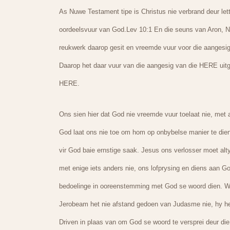
As Nuwe Testament tipe is Christus nie verbrand deur lett
oordeelsvuur van God.Lev 10:1 En die seuns van Aron, N
reukwerk daarop gesit en vreemde vuur voor die aangesig
Daarop het daar vuur van die aangesig van die HERE uitge
HERE.
Ons sien hier dat God nie vreemde vuur toelaat nie, met 
God laat ons nie toe om hom op onbybelse manier te dien n
vir God baie ernstige saak. Jesus ons verlosser moet alt
met enige iets anders nie, ons lofprysing en diens aan G
bedoelinge in ooreenstemming met God se woord dien. W
Jerobeam het nie afstand gedoen van Judasme nie, hy he
Driven in plaas van om God se woord te versprei deur die 