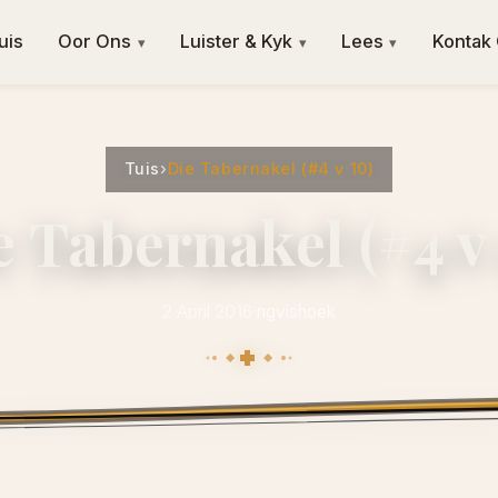
uis
Oor Ons
Luister & Kyk
Lees
Kontak
▾
▾
▾
Tuis
›
Die Tabernakel (#4 v 10)
e Tabernakel (#4 v 
2 April 2016
·
ngvishoek