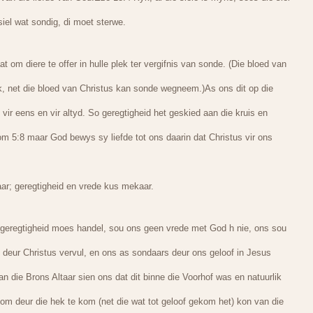
siel wat sondig, di moet sterwe.
t om diere te offer in hulle plek ter vergifnis van sonde. (Die bloed van
, net die bloed van Christus kan sonde wegneem.)As ons dit op die
vir eens en vir altyd. So geregtigheid het geskied aan die kruis en
m 5:8 maar God bewys sy liefde tot ons daarin dat Christus vir ons
ar; geregtigheid en vrede kus mekaar.
 geregtigheid moes handel, sou ons geen vrede met God h nie, ons sou
s deur Christus vervul, en ons as sondaars deur ons geloof in Jesus
n die Brons Altaar sien ons dat dit binne die Voorhof was en natuurlik
t om deur die hek te kom (net die wat tot geloof gekom het) kon van die