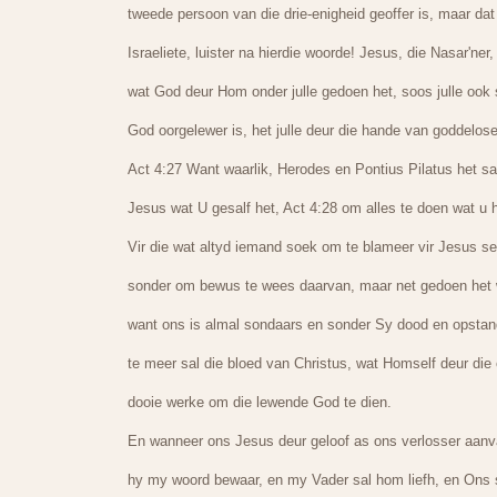
tweede persoon van die drie-enigheid geoffer is, maar da
Israeliete, luister na hierdie woorde! Jesus, die Nasar'n
wat God deur Hom onder julle gedoen het, soos julle ook
God oorgelewer is, het julle deur die hande van goddelo
Act 4:27 Want waarlik, Herodes en Pontius Pilatus het sa
Jesus wat U gesalf het, Act 4:28 om alles te doen wat u h
Vir die wat altyd iemand soek om te blameer vir Jesus se 
sonder om bewus te wees daarvan, maar net gedoen het w
want ons is almal sondaars en sonder Sy dood en opstand
te meer sal die bloed van Christus, wat Homself deur die
dooie werke om die lewende God te dien.
En wanneer ons Jesus deur geloof as ons verlosser aanva
hy my woord bewaar, en my Vader sal hom liefh, en Ons