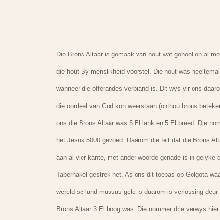
Die Brons Altaar is gemaak van hout wat geheel en al met
die hout Sy menslikheid voorstel. Die hout was heeltemal
wanneer die offerandes verbrand is. Dit wys vir ons daa
die oordeel van God kon weerstaan (onthou brons beteke
ons die Brons Altaar was 5 El lank en 5 El breed. Die no
het Jesus 5000 gevoed. Daarom die feit dat die Brons Alt
aan al vier kante, met ander woorde genade is in gelyke
Tabernakel gestrek het. As ons dit toepas op Golgota waar
wereld se land massas gele is daarom is verlossing deur 
Brons Altaar 3 El hoog was. Die nommer drie verwys hier 