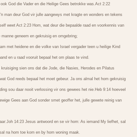
t ook God die Vader en die Heilige Gees betrokke was.Act 2:22
er, 'n man deur God vir julle aangewys met kragte en wonders en tekens
 self weet Act 2:23 Hom, wat deur die bepaalde raad en voorkennis van
se manne geneem en gekruisig en omgebring;
am met heidene en die volke van Israel vergader teen u heilige Kind
and en u raad vooruit bepaal het om plaas te vind.
kruisiging sien ons dat die Jode, die Nasies, Herodes en Pilatus
at God reeds bepaal het moet gebeur. Ja ons almal het hom gekruisig
ing sou daar nooit verlossing vir ons gewees het nie.Heb 9:14 hoeveel
 ewige Gees aan God sonder smet geoffer het, julle gewete reinig van
ar:Joh 14:23 Jesus antwoord en se vir hom: As iemand My liefhet, sal
 sal na hom toe kom en by hom woning maak.