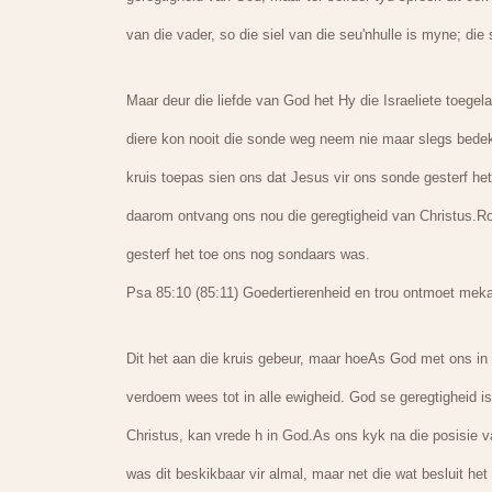
van die vader, so die siel van die seu'nhulle is myne; die 
Maar deur die liefde van God het Hy die Israeliete toegelaa
diere kon nooit die sonde weg neem nie maar slegs bedek
kruis toepas sien ons dat Jesus vir ons sonde gesterf het 
daarom ontvang ons nou die geregtigheid van Christus.Ro
gesterf het toe ons nog sondaars was.
Psa 85:10 (85:11) Goedertierenheid en trou ontmoet meka
Dit het aan die kruis gebeur, maar hoeAs God met ons in
verdoem wees tot in alle ewigheid. God se geregtigheid i
Christus, kan vrede h in God.As ons kyk na die posisie va
was dit beskikbaar vir almal, maar net die wat besluit he