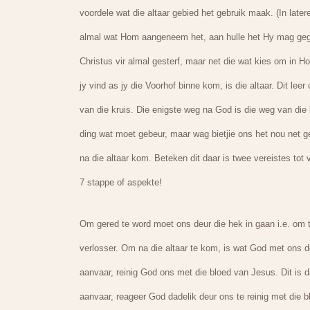
voordele wat die altaar gebied het gebruik maak. (In lat
almal wat Hom aangeneem het, aan hulle het Hy mag gege
Christus vir almal gesterf, maar net die wat kies om in H
jy vind as jy die Voorhof binne kom, is die altaar. Dit 
van die kruis. Die enigste weg na God is die weg van die 
ding wat moet gebeur, maar wag bietjie ons het nou net g
na die altaar kom. Beteken dit daar is twee vereistes tot 
7 stappe of aspekte!
Om gered te word moet ons deur die hek in gaan i.e. om t
verlosser. Om na die altaar te kom, is wat God met ons
aanvaar, reinig God ons met die bloed van Jesus. Dit is 
aanvaar, reageer God dadelik deur ons te reinig met die bl