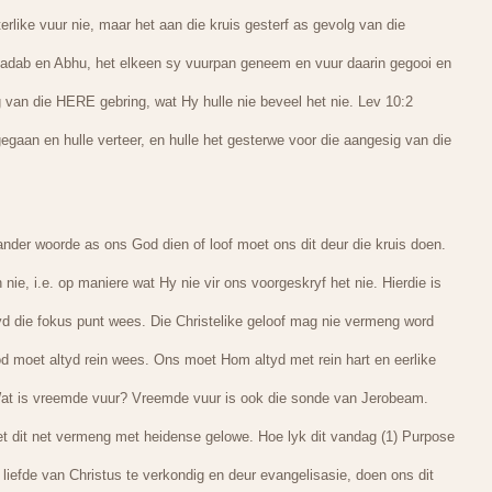
erlike vuur nie, maar het aan die kruis gesterf as gevolg van die
adab en Abhu, het elkeen sy vuurpan geneem en vuur daarin gegooi en
 van die HERE gebring, wat Hy hulle nie beveel het nie. Lev 10:2
gaan en hulle verteer, en hulle het gesterwe voor die aangesig van die
ander woorde as ons God dien of loof moet ons dit deur die kruis doen.
ie, i.e. op maniere wat Hy nie vir ons voorgeskryf het nie. Hierdie is
yd die fokus punt wees. Die Christelike geloof mag nie vermeng word
od moet altyd rein wees. Ons moet Hom altyd met rein hart en eerlike
at is vreemde vuur? Vreemde vuur is ook die sonde van Jerobeam.
t dit net vermeng met heidense gelowe. Hoe lyk dit vandag (1) Purpose
liefde van Christus te verkondig en deur evangelisasie, doen ons dit