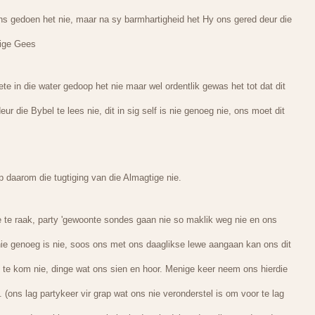
ons gedoen het nie, maar na sy barmhartigheid het Hy ons gered deur die
lige Gees
te in die water gedoop het nie maar wel ordentlik gewas het tot dat dit
r die Bybel te lees nie, dit in sig self is nie genoeg nie, ons moet dit
 daarom die tugtiging van die Almagtige nie.
te raak, party 'gewoonte sondes gaan nie so maklik weg nie en ons
nie genoeg is nie, soos ons met ons daaglikse lewe aangaan kan ons dit
 te kom nie, dinge wat ons sien en hoor. Menige keer neem ons hierdie
(ons lag partykeer vir grap wat ons nie veronderstel is om voor te lag