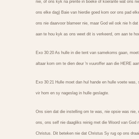
nie, of ons kyk na prente in boeke of koerante wat ons n
ons elke dag) Baie van hierdie goed kom oor ons pad elk
ons nie daarvoor blameer nie, maar God wil ook nie h dat
aan te hou kyk as ons weet dit is verkeerd, om aan te hou 
Exo 30:20 As hulle in die tent van samekoms gaan, moet hu
altaar kom om te dien deur 'n vuuroffer aan die HERE aan
Exo 30:21 Hulle moet dan hul hande en hulle voete was, so
vir hom en sy nageslag in hulle geslagte.
Ons sien dat die instelling om te was, nie opsie was nie,
ons, ons self nie daagliks reinig met die Woord van God n
Christus. Dit beteken nie dat Christus Sy rug op ons draa