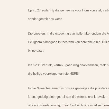
Eph 5:27 sodat Hy die gemeente voor Hom kon stel, verheerl
sonder gebrek sou wees.
Die priesters in die uitvoering van hulle take rondom die A
Heiligdom binnegaan in toestand van onreinheid nie. Hul
binne gaan.
Isa 52:11 Vertrek, vertrek, gaan weg daarvandaan, raak nie 
die heilige voorwerpe van die HERE!
In die Nuwe Testament is ons as gelowiges die priesters w
is ons gedurig bloot gestel aan die wereld, ons is swak i
ons nog steeds sondig, maar God wil h ons moet rein we