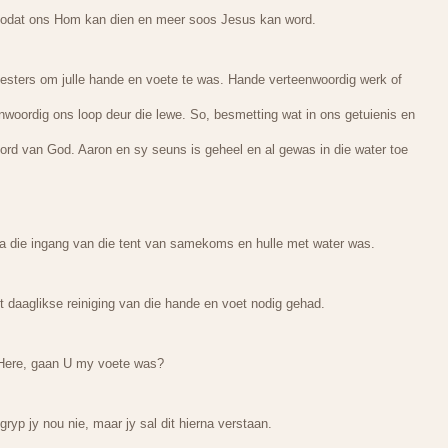
f sodat ons Hom kan dien en meer soos Jesus kan word.
iesters om julle hande en voete te was. Hande verteenwoordig werk of
enwoordig ons loop deur die lewe. So, besmetting wat in ons getuienis en
oord van God. Aaron en sy seuns is geheel en al gewas in die water toe
a die ingang van die tent van samekoms en hulle met water was.
t daaglikse reiniging van die hande en voet nodig gehad.
 Here, gaan U my voete was?
yp jy nou nie, maar jy sal dit hierna verstaan.