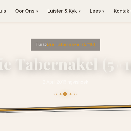
uis
Oor Ons
Luister & Kyk
Lees
Kontak
▾
▾
▾
Tuis
›
Die Tabernakel (5#10)
ie Tabernakel (5#1
2 April 2016
·
ngvishoek