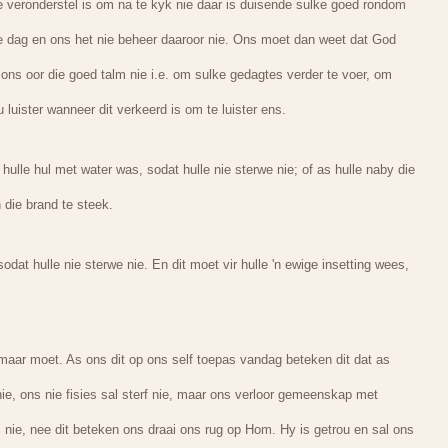
ie veronderstel is om na te kyk nie daar is duisende sulke goed rondom
e dag en ons het nie beheer daaroor nie. Ons moet dan weet dat God
 ons oor die goed talm nie i.e. om sulke gedagtes verder te voer, om
luister wanneer dit verkeerd is om te luister ens.
lle hul met water was, sodat hulle nie sterwe nie; of as hulle naby die
 die brand te steek.
dat hulle nie sterwe nie. En dit moet vir hulle 'n ewige insetting wees,
 maar moet. As ons dit op ons self toepas vandag beteken dit dat as
ie, ons nie fisies sal sterf nie, maar ons verloor gemeenskap met
i nie, nee dit beteken ons draai ons rug op Hom. Hy is getrou en sal ons