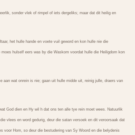
ik, sonder vlek of rimpel of iets dergeliks; maar dat dit heilig en
ltaar, het hulle hande en voete vuil geword en kon hulle nie die
le moes hulself eers was by die Waskom voordat hulle die Heiligdom kon
aan wat onrein is nie; gaan uit hulle midde uit, reinig julle, draers van
at God dien en Hy wil h dat ons ten alle tye rein moet wees. Natuurlik
n die vlees en word gedurig, deur die satan versoek en dit veroorsaak dat
es voor Hom, so deur die bestudering van Sy Woord en die belydenis