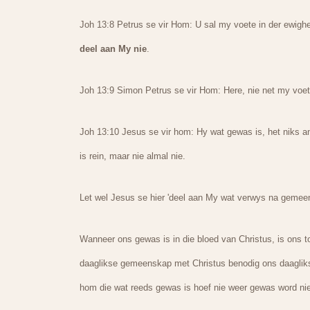
Joh 13:8 Petrus se vir Hom: U sal my voete in der ewigh
deel aan My nie
.
Joh 13:9 Simon Petrus se vir Hom: Here, nie net my voet
Joh 13:10 Jesus se vir hom: Hy wat gewas is, het niks and
is rein, maar nie almal nie.
Let wel Jesus se hier 'deel aan My wat verwys na gemee
Wanneer ons gewas is in die bloed van Christus, is ons t
daaglikse gemeenskap met Christus benodig ons daaglikse
hom die wat reeds gewas is hoef nie weer gewas word nie