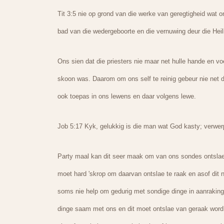
Tit 3:5 nie op grond van die werke van geregtigheid wat 
bad van die wedergeboorte en die vernuwing deur die Hei
Ons sien dat die priesters nie maar net hulle hande en voe
skoon was. Daarom om ons self te reinig gebeur nie net deu
ook toepas in ons lewens en daar volgens lewe.
Job 5:17 Kyk, gelukkig is die man wat God kasty; verwerp
Party maal kan dit seer maak om van ons sondes ontslae 
moet hard 'skrop om daarvan ontslae te raak en asof dit 
soms nie help om gedurig met sondige dinge in aanraking
dinge saam met ons en dit moet ontslae van geraak word. 