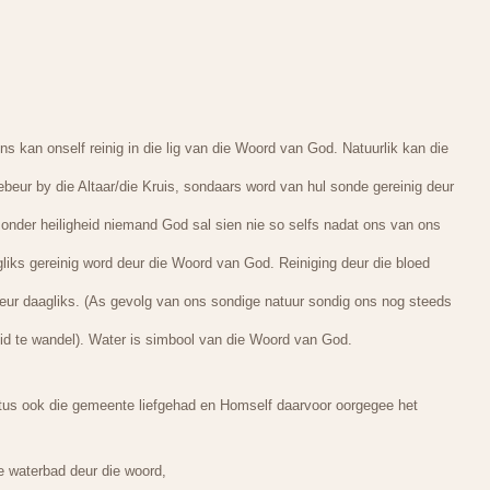
s kan onself reinig in die lig van die Woord van God. Natuurlik kan die
ebeur by die Altaar/die Kruis, sondaars word van hul sonde gereinig deur
sonder heiligheid niemand God sal sien nie so selfs nadat ons van ons
iks gereinig word deur die Woord van God. Reiniging deur die bloed
eur daagliks. (As gevolg van ons sondige natuur sondig ons nog steeds
id te wandel). Water is simbool van die Woord van God.
istus ook die gemeente liefgehad en Homself daarvoor oorgegee het
ie waterbad deur die woord,