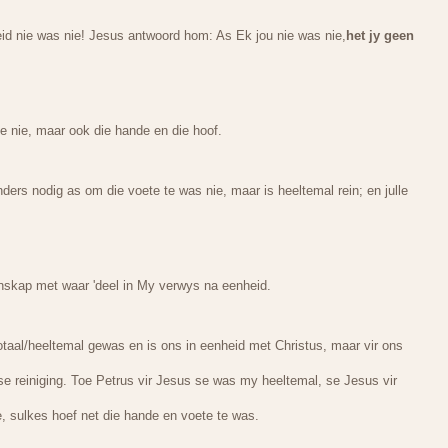
eid nie was nie! Jesus antwoord hom: As Ek jou nie was nie,
het jy geen
e nie, maar ook die hande en die hoof.
ers nodig as om die voete te was nie, maar is heeltemal rein; en julle
nskap met waar 'deel in My verwys na eenheid.
otaal/heeltemal gewas en is ons in eenheid met Christus, maar vir ons
 reiniging. Toe Petrus vir Jesus se was my heeltemal, se Jesus vir
, sulkes hoef net die hande en voete te was.