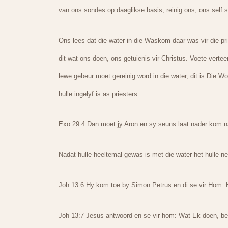
van ons sondes op daaglikse basis, reinig ons, ons sel
Ons lees dat die water in die Waskom daar was vir die pr
dit wat ons doen, ons getuienis vir Christus. Voete verte
lewe gebeur moet gereinig word in die water, dit is Die W
hulle ingelyf is as priesters.
Exo 29:4 Dan moet jy Aron en sy seuns laat nader kom n
Nadat hulle heeltemal gewas is met die water het hulle ne
Joh 13:6 Hy kom toe by Simon Petrus en di se vir Hom:
Joh 13:7 Jesus antwoord en se vir hom: Wat Ek doen, begr