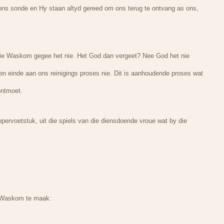
ons sonde en Hy staan altyd gereed om ons terug te ontvang as ons,
 die Waskom gegee het nie. Het God dan vergeet? Nee God het nie
en einde aan ons reinigings proses nie. Dit is aanhoudende proses wat
ontmoet.
rvoetstuk, uit die spiels van die diensdoende vroue wat by die
ie Waskom te maak: