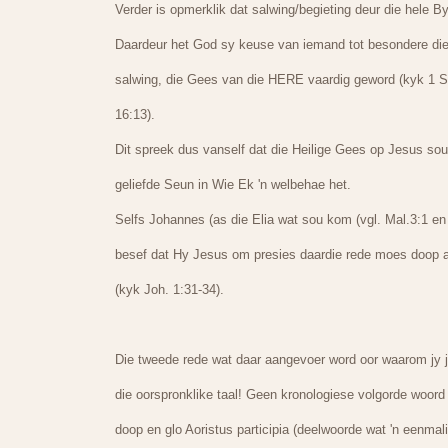
Verder is opmerklik dat salwing/begieting deur die hele 
Daardeur het God sy keuse van iemand tot besondere dien
salwing, die Gees van die HERE vaardig geword (kyk 1 S
16:13).
Dit spreek dus vanself dat die Heilige Gees op Jesus sou
geliefde Seun in Wie Ek 'n welbehae het.
Selfs Johannes (as die Elia wat sou kom (vgl. Mal.3:1 en
besef dat Hy Jesus om presies daardie rede moes doop a
(kyk Joh. 1:31-34).
Die tweede rede wat daar aangevoer word oor waarom jy
die oorspronklike taal! Geen kronologiese volgorde woord i
doop en glo Aoristus participia (deelwoorde wat 'n eenmal