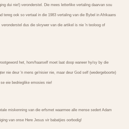
ng dui nie!) veronderstel. Die mees letterlike vertaling daarvan sou
d tereg ook so vertaal in die 1983 vertaling van die Bybel in Afrikaans
veronderstel dus die skrywer van die artikel is nie 'n teoloog of
rootgeword het, hom/haarself moet laat doop waneer hy/sy by die
er nie deur 'n mens ge'nisier nie, maar deur God self (wedergeboorte)
se eie bedrieglike emosies nie!
totale miskenning van die erfsmet waarmee alle mense sedert Adam
ging van onse Here Jesus vir babatjies oorbodig!