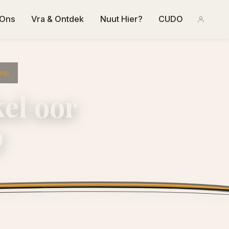
 Ons
Vra & Ontdek
Nuut Hier?
CUDO
oop
kel oor
p