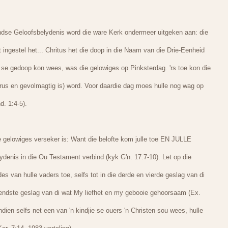
andse Geloofsbelydenis word die ware Kerk ondermeer uitgeken aan: die
 ingestel het... Chritus het die doop in die Naam van die Drie-Eenheid
 se gedoop kon wees, was die gelowiges op Pinksterdag. 'rs toe kon die
erus en gevolmagtig is) word. Voor daardie dag moes hulle nog wag op
d. 1:4-5).
e gelowiges verseker is: Want die belofte kom julle toe EN JULLE
ydenis in die Ou Testament verbind (kyk G'n. 17:7-10). Let op die
des van hulle vaders toe, selfs tot in die derde en vierde geslag van di
endste geslag van di wat My liefhet en my gebooie gehoorsaam (Ex.
dien selfs net een van 'n kindjie se ouers 'n Christen sou wees, hulle