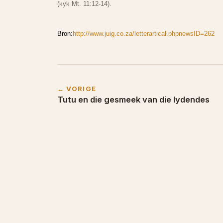
(kyk Mt. 11:12-14).
Bron:
http://www.juig.co.za/letterartical.phpnewsID=262
← VORIGE
Tutu en die gesmeek van die lydendes