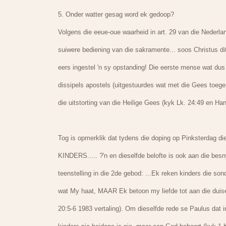
5. Onder watter gesag word ek gedoop?
Volgens die eeue-oue waarheid in art. 29 van die Nederl
suiwere bediening van die sakramente... soos Christus dit
eers ingestel 'n sy opstanding! Die eerste mense wat dus
dissipels apostels (uitgestuurdes wat met die Gees toeg
die uitstorting van die Heilige Gees (kyk Lk. 24:49 en Han
Tog is opmerklik dat tydens die doping op Pinksterdag di
KINDERS..... ?'n en dieselfde belofte is ook aan die besn
teenstelling in die 2de gebod: ...Ek reken kinders die son
wat My haat, MAAR Ek betoon my liefde tot aan die duis
20:5-6 1983 vertaling). Om dieselfde rede se Paulus dat in