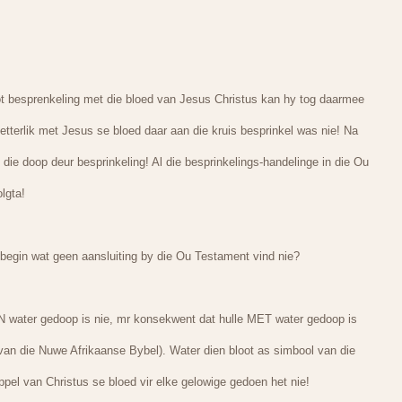
 tot besprenkeling met die bloed van Jesus Christus kan hy tog daarmee
letterlik met Jesus se bloed daar aan die kruis besprinkel was nie! Na
die doop deur besprinkeling! Al die besprinkelings-handelinge in die Ou
lgta!
egin wat geen aansluiting by die Ou Testament vind nie?
IN water gedoop is nie, mr konsekwent dat hulle MET water gedoop is
van die Nuwe Afrikaanse Bybel). Water dien bloot as simbool van die
ppel van Christus se bloed vir elke gelowige gedoen het nie!