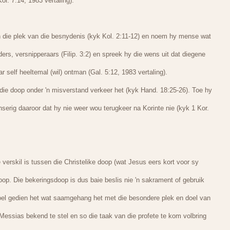
or. 7:14, 1983 vertaling).
 die plek van die besnydenis (kyk Kol. 2:11-12) en noem hy mense wat
rs, versnipperaars (Filip. 3:2) en spreek hy die wens uit dat diegene
r self heeltemal (wil) ontman (Gal. 5:12, 1983 vertaling).
oor die doop onder 'n misverstand verkeer het (kyk Hand. 18:25-26). Toe hy
serig daaroor dat hy nie weer wou terugkeer na Korinte nie (kyk 1 Kor.
 verskil is tussen die Christelike doop (wat Jesus eers kort voor sy
oop. Die bekeringsdoop is dus baie beslis nie 'n sakrament of gebruik
 doel gedien het wat saamgehang het met die besondere plek en doel van
essias bekend te stel en so die taak van die profete te kom volbring