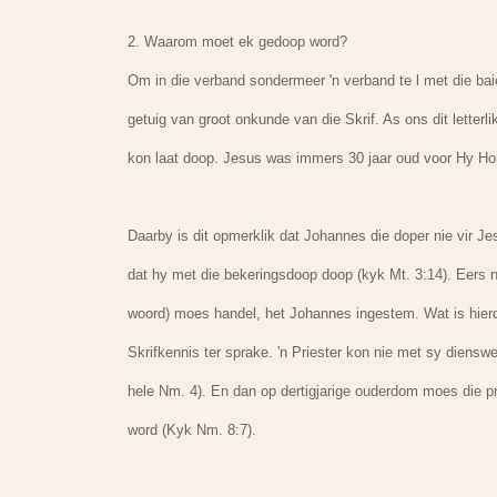
2. Waarom moet ek gedoop word?
Om in die verband sondermeer 'n verband te l met die bai
getuig van groot onkunde van die Skrif. As ons dit letter
kon laat doop. Jesus was immers 30 jaar oud voor Hy Hom 
Daarby is dit opmerklik dat Johannes die doper nie vir J
dat hy met die bekeringsdoop doop (kyk Mt. 3:14). Eers n
woord) moes handel, het Johannes ingestem. Wat is hierdie
Skrifkennis ter sprake. 'n Priester kon nie met sy dienswer
hele Nm. 4). En dan op dertigjarige ouderdom moes die pr
word (Kyk Nm. 8:7).