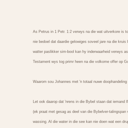
As Petrus in 1 Petr. 1:2 verwys na die wat uitverkore is
nie bedoel dat daardie gelowiges soveel jare na die kruis 
watter paslikker sim-bool kan hy inderwaarheid verwys as 
Testament wys tog primr heen na die volkome offer op Go
Waarom sou Johannes met 'n totaal nuwe doophandeling b
Let ook daarop dat 'nrens in die Bybel staan dat iemand 
(ek praat met gesag as deel van die Bybelver-talingspan 
wassing. Al die water in die see kan nie doen wat een dru