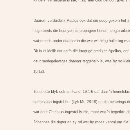
kinders nie heidene is nie, maar aan God behoort (kyk 1 K
Daarom verduidelik Paulus ook dat die doop gekom het in
nog steeds die besnydenis propageer honde, slegte arbeide
wat steeds ander daaroor in die war wil bring hulle tog maa
Dit is duidelik dat selfs die kragtige prediker, Apollos, 
deur medegelowiges daaroor reggehelp is, was hy so klein
16:12).
Ten slotte blyk ook uit Hand. 19:1-6 dat daar 'n hemelsbre
hemelvaart ingstel het (kyk Mt. 28:19) en die bekerings-d
wat deur Chtristus ingestel is nie, maar wat 'n beperkte
Johannes die doper en sy rol wat hy moes vervul om die M