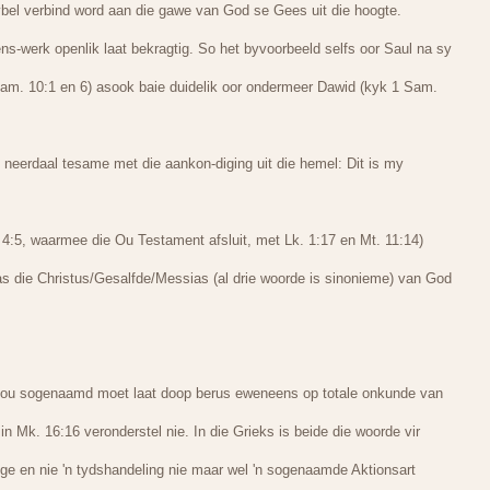
Bybel verbind word aan die gawe van God se Gees uit die hoogte.
s-werk openlik laat bekragtig. So het byvoorbeeld selfs oor Saul na sy
am. 10:1 en 6) asook baie duidelik oor ondermeer Dawid (kyk 1 Sam.
 neerdaal tesame met die aankon-diging uit die hemel: Dit is my
 4:5, waarmee die Ou Testament afsluit, met Lk. 1:17 en Mt. 11:14)
s die Christus/Gesalfde/Messias (al drie woorde is sinonieme) van God
 jou sogenaamd moet laat doop berus eweneens op totale onkunde van
n Mk. 16:16 veronderstel nie. In die Grieks is beide die woorde vir
ige en nie 'n tydshandeling nie maar wel 'n sogenaamde Aktionsart