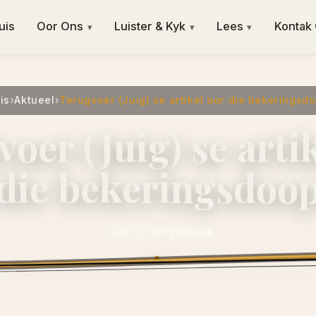
uis
Oor Ons
Luister & Kyk
Lees
Kontak
▾
▾
▾
is
›
Aktueel
›
Terugvoer (Juig) se artikel oor die bekeringsd
oer (Juig) se arti
die bekeringsdoo
2 April 2016
·
ngvishoek