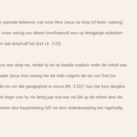
e spesiale betekenis van onse Here Jesus se doop (of beter: salwing)
lik moes navolg sou elkeen hom/haarself eers op dertigjarige ouderdom
laat doop/salf het (kyk Lk. 3:23).
esus wou doop nie, omdat hy tot op daardie stadium onder die indruk was
adat Jesus hom oortuig het dat hulle volgens die eis van God (se
 eis om alle geregtigheid te vervul (Mt. 3:15)? Juis hier kom deeglike
k begin voor hy nie dertig jaar oud was nie (let op die refrein deur die
iester deur besprinkeling LW! nie deur onderdompeling nie! ingehuldig