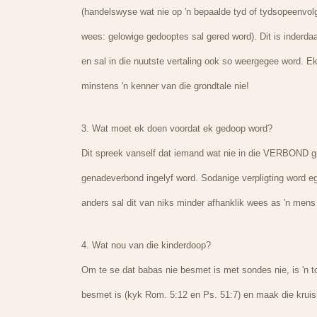
(handelswyse wat nie op 'n bepaalde tyd of tydsopeenvolgi
wees: gelowige gedooptes sal gered word). Dit is inderdaa
en sal in die nuutste vertaling ook so weergegee word. Ek 
minstens 'n kenner van die grondtale nie!
3. Wat moet ek doen voordat ek gedoop word?
Dit spreek vanself dat iemand wat nie in die VERBOND g
genadeverbond ingelyf word. Sodanige verpligting word egt
anders sal dit van niks minder afhanklik wees as 'n mens 
4. Wat nou van die kinderdoop?
Om te se dat babas nie besmet is met sondes nie, is 'n 
besmet is (kyk Rom. 5:12 en Ps. 51:7) en maak die kruisi