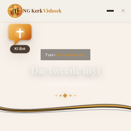
NG Kerk
Vishoek
Tuis
›
Die tweede myl
Die tweede myl
2 April 2016
·
ngvishoek