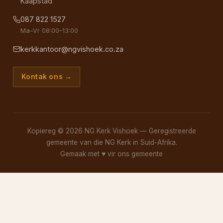
Kaapstad
087 822 1527
Ma–Vr 08:00–13:00
kerkkantoor@ngvishoek.co.za
Kontak ons →
Kopiereg © 2026 NG Kerk Vishoek — Geregistreerde
gemeente van die NG Kerk in Suid-Afrika.
Gemaak met
♥
vir ons gemeente