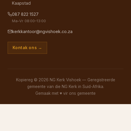
Kaapstad
087 822 1527
Ma–Vr 08:00–13:00
kerkkantoor@ngvishoek.co.za
Kontak ons →
Kopiereg © 2026 NG Kerk Vishoek — Geregistreerde
gemeente van die NG Kerk in Suid-Afrika.
Gemaak met
♥
vir ons gemeente