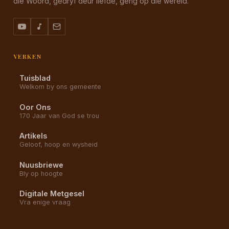
die Woord, gedryf deur liefde, gerig op die wêreld.
VERKEN
Tuisblad
Welkom by ons gemeente
Oor Ons
170 Jaar van God se trou
Artikels
Geloof, hoop en wysheid
Nuusbriewe
Bly op hoogte
Digitale Metgesel
Vra enige vraag