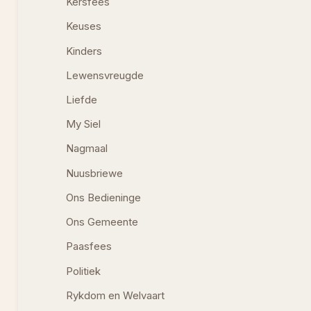
Kersfees
Keuses
Kinders
Lewensvreugde
Liefde
My Siel
Nagmaal
Nuusbriewe
Ons Bedieninge
Ons Gemeente
Paasfees
Politiek
Rykdom en Welvaart