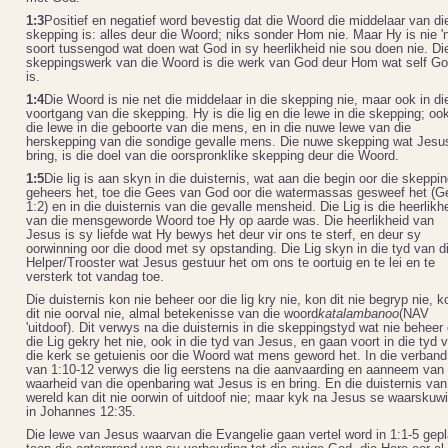
1:3
Positief en negatief word bevestig dat die Woord die middelaar van di
skepping is: alles deur die Woord; niks sonder Hom nie. Maar Hy is nie '
soort tussengod wat doen wat God in sy heerlikheid nie sou doen nie. Di
skeppingswerk van die Woord is die werk van God deur Hom wat self G
is.
1:4
Die Woord is nie net die middelaar in die skepping nie, maar ook in di
voortgang van die skepping. Hy is die lig en die lewe in die skepping; oo
die lewe in die geboorte van die mens, en in die nuwe lewe van die
herskepping van die sondige gevalle mens. Die nuwe skepping wat Jesu
bring, is die doel van die oorspronklike skepping deur die Woord.
1:5
Die lig is aan skyn in die duisternis, wat aan die begin oor die skeppin
geheers het, toe die Gees van God oor die watermassas gesweef het (G
1:2) en in die duisternis van die gevalle mensheid. Die Lig is die heerlikh
van die mensgeworde Woord toe Hy op aarde was. Die heerlikheid van
Jesus is sy liefde wat Hy bewys het deur vir ons te sterf, en deur sy
oorwinning oor die dood met sy opstanding. Die Lig skyn in die tyd van d
Helper/Trooster wat Jesus gestuur het om ons te oortuig en te lei en te
versterk tot vandag toe.
Die duisternis kon nie beheer oor die lig kry nie, kon dit nie begryp nie, k
dit nie oorval nie, almal betekenisse van die woord
katalambanoo
(NAV
'uitdoof). Dit verwys na die duisternis in die skeppingstyd wat nie beheer 
die Lig gekry het nie, ook in die tyd van Jesus, en gaan voort in die tyd 
die kerk se getuienis oor die Woord wat mens geword het. In die verband
van 1:10-12 verwys die lig eerstens na die aanvaarding en aanneem van 
waarheid van die openbaring wat Jesus is en bring. En die duisternis van
wereld kan dit nie oorwin of uitdoof nie; maar kyk na Jesus se waarskuw
in Johannes 12:35.
Die lewe van Jesus waarvan die Evangelie gaan vertel word in 1:1-5 gep