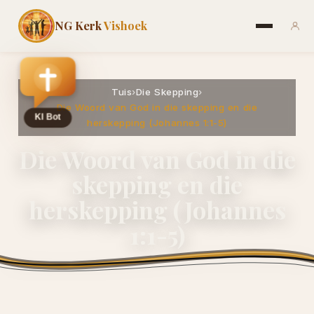
NG Kerk
Vishoek
Tuis
›
Die Skepping
›
Die Woord van God in die skepping en die
herskepping (Johannes 1:1-5)
Die Woord van God in die
skepping en die
herskepping (Johannes
1:1-5)
2 April 2016
·
ngvishoek