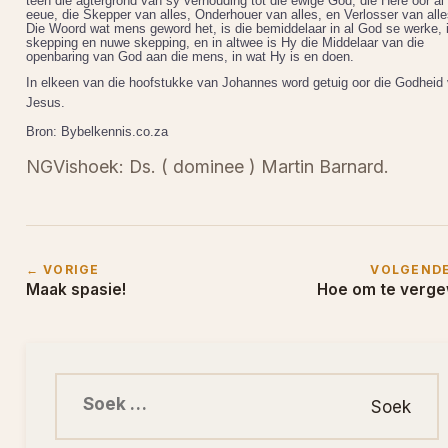
teen die agtergrond van sy verhouding tot die ewige God, die Here oor al 
eeue, die Skepper van alles, Onderhouer van alles, en Verlosser van alle
Die Woord wat mens geword het, is die bemiddelaar in al God se werke, 
skepping en nuwe skepping, en in altwee is Hy die Middelaar van die
openbaring van God aan die mens, in wat Hy is en doen.
In elkeen van die hoofstukke van Johannes word getuig oor die Godheid
Jesus.
Bron: Bybelkennis.co.za
NGVishoek: Ds. ( dominee ) Martin Barnard.
← VORIGE
VOLGEND
Maak spasie!
Hoe om te verg
Soek na: