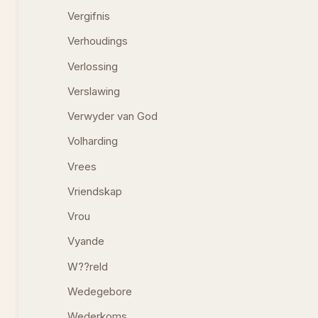
Vergifnis
Verhoudings
Verlossing
Verslawing
Verwyder van God
Volharding
Vrees
Vriendskap
Vrou
Vyande
W??reld
Wedegebore
Wederkoms