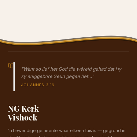
"Want so lief het God die wêreld gehad dat Hy
sy eniggebore Seun gegee het…"
JOHANNES 3:16
NG Kerk
Vishoek
'n Lewendige gemeente waar elkeen tuis is — gegrond in