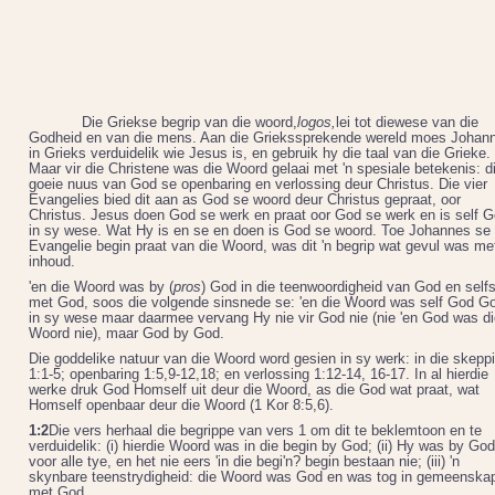
Die Griekse begrip van die woord,
logos,
lei tot diewese van die
Godheid en van die mens. Aan die Griekssprekende wereld moes Johan
in Grieks verduidelik wie Jesus is, en gebruik hy die taal van die Grieke.
Maar vir die Christene was die Woord gelaai met 'n spesiale betekenis: d
goeie nuus van God se openbaring en verlossing deur Christus. Die vier
Evangelies bied dit aan as God se woord deur Christus gepraat, oor
Christus. Jesus doen God se werk en praat oor God se werk en is self 
in sy wese. Wat Hy is en se en doen is God se woord. Toe Johannes se
Evangelie begin praat van die Woord, was dit 'n begrip wat gevul was me
inhoud.
'en die Woord was by (
pros
) God in die teenwoordigheid van God en selfs
met God, soos die volgende sinsnede se: 'en die Woord was self God G
in sy wese maar daarmee vervang Hy nie vir God nie (nie 'en God was di
Woord nie), maar God by God.
Die goddelike natuur van die Woord word gesien in sy werk: in die skepp
1:1-5; openbaring 1:5,9-12,18; en verlossing 1:12-14, 16-17. In al hierdie
werke druk God Homself uit deur die Woord, as die God wat praat, wat
Homself openbaar deur die Woord (1 Kor 8:5,6).
1:2
Die vers herhaal die begrippe van vers 1 om dit te beklemtoon en te
verduidelik: (i) hierdie Woord was in die begin by God; (ii) Hy was by God
voor alle tye, en het nie eers 'in die begi'n? begin bestaan nie; (iii) 'n
skynbare teenstrydigheid: die Woord was God en was tog in gemeenska
met God.