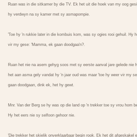
Ruan was in die sitkamer by die TV. Ek het uit die hoek van my oog ges
hy verdwyn na sy kamer met sy asmapompie.
'Toe hy 'n rukkie later in die kombuis kom, was sy ogies rooi gehuil. Hy h
vir my gese: 'Mamma, ek gaan doodgaa'n?.
Ruan het nie na asem gehyg soos met sy eerste aanval jare gelede nie 
het aan asma gely vandat hy 'n jaar oud was maar 'toe hy weer vir my se
gaan doodgaan, dink ek, het hy gewt.
Mnr. Van der Berg se hy was op die land op 'n trekker toe sy vrou hom be
Hy het eers nie sy selfoon gehoor nie.
'Die trekker het skielik onverklaarbaar begin rook. Ek het dit afgeskakel 