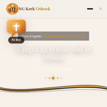
NG Kerk
Vishoek
Tuis
›
Engele
›
'Engel gestuur om te troos
'Engel gestuur om te
troos
2 April 2016
·
ngvishoek