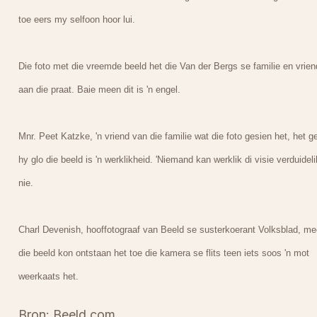
toe eers my selfoon hoor lui.
Die foto met die vreemde beeld het die Van der Bergs se familie en vrien
aan die praat. Baie meen dit is 'n engel.
Mnr. Peet Katzke, 'n vriend van die familie wat die foto gesien het, het g
hy glo die beeld is 'n werklikheid. 'Niemand kan werklik di visie verduideli
nie.
Charl Devenish, hooffotograaf van Beeld se susterkoerant Volksblad, m
die beeld kon ontstaan het toe die kamera se flits teen iets soos 'n mot
weerkaats het.
Bron: Beeld.com