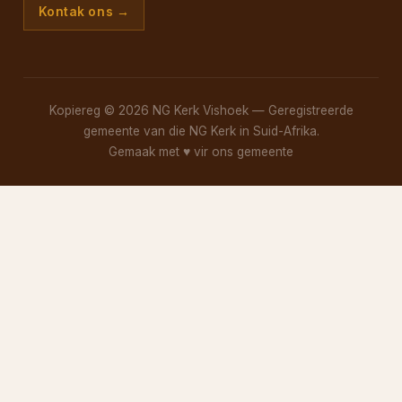
Kontak ons →
Kopiereg © 2026 NG Kerk Vishoek — Geregistreerde
gemeente van die NG Kerk in Suid-Afrika.
Gemaak met
♥
vir ons gemeente