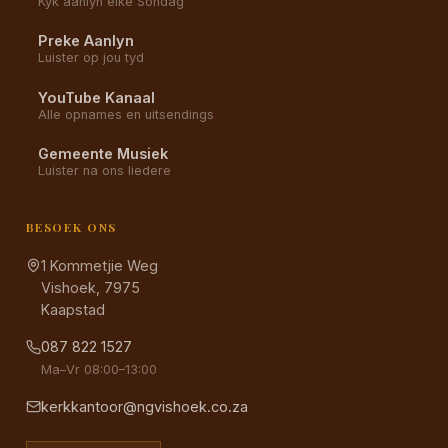
Kyk aanlyn elke Sondag
Preke Aanlyn
Luister op jou tyd
YouTube Kanaal
Alle opnames en uitsendings
Gemeente Musiek
Luister na ons liedere
BESOEK ONS
1 Kommetjie Weg
Vishoek, 7975
Kaapstad
087 822 1527
Ma–Vr 08:00–13:00
kerkkantoor@ngvishoek.co.za