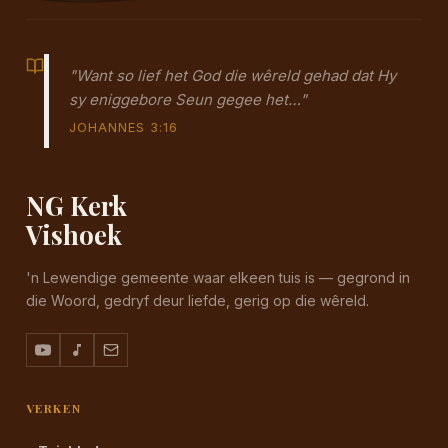
"Want so lief het God die wêreld gehad dat Hy
sy eniggebore Seun gegee het…"
JOHANNES 3:16
NG Kerk
Vishoek
'n Lewendige gemeente waar elkeen tuis is — gegrond in
die Woord, gedryf deur liefde, gerig op die wêreld.
VERKEN