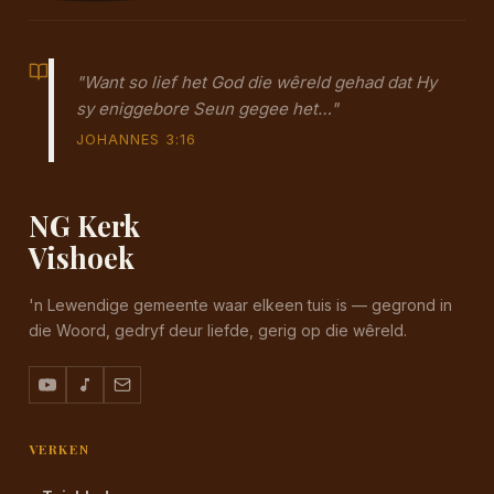
"Want so lief het God die wêreld gehad dat Hy
sy eniggebore Seun gegee het…"
JOHANNES 3:16
NG Kerk
Vishoek
'n Lewendige gemeente waar elkeen tuis is — gegrond in
die Woord, gedryf deur liefde, gerig op die wêreld.
VERKEN