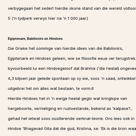
verbygegaan het sedert hierdie skone stand van die wereld voltooi
5 ('n tydperk verwys hier na 'n 1 000 jaar.)
Egiptenare, Babilonirs en Hindoes
Die Grieke het sommige van hierdie idees van die Babilonirs,
Egiptenare en Hindoes geleen, wie se filosofie eeue ver terugstrek
byvoorbeeld lui een Hindoegeloof dat Brahma ('die heelal) ongeve
4,3 biljoen jaar gelede spontaan op sy eie, soos 'n saad, ontwikkel
uitgebrei het om alles wat bestaan, te vorm.6
Hierdie Hindoes het in 'n ewige heelal geglo wat kringlope van
hergeboorte, vernietiging en rustoestande, bekend as 'kalpase?,
gehad het ietwat soos ossillerende oerknal-teorie. Ons lees ook in 
Hindoe 'Bhagavad Gita dat die god, Krishna, se: 'Ek is die bron waa