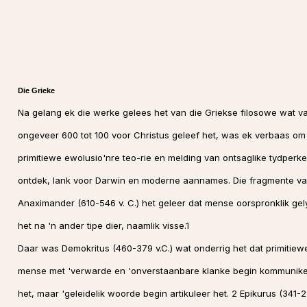
Die Grieke
Na gelang ek die werke gelees het van die Griekse filosowe wat v
ongeveer 600 tot 100 voor Christus geleef het, was ek verbaas om
primitiewe ewolusio'nre teo-rie en melding van ontsaglike tydperke
ontdek, lank voor Darwin en moderne aannames. Die fragmente v
Anaximander (610-546 v. C.) het geleer dat mense oorspronklik gel
het na 'n ander tipe dier, naamlik visse.1
Daar was Demokritus (460-379 v.C.) wat onderrig het dat primitiew
mense met 'verwarde en 'onverstaanbare klanke begin kommunik
het, maar 'geleidelik woorde begin artikuleer het. 2 Epikurus (341-