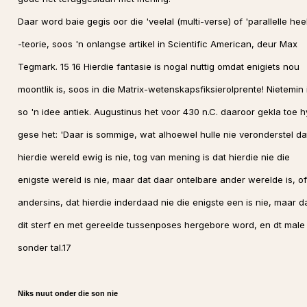
Daar word baie gegis oor die 'veelal (multi-verse) of 'parallelle hee
-teorie, soos 'n onlangse artikel in Scientific American, deur Max
Tegmark. 15 16 Hierdie fantasie is nogal nuttig omdat enigiets nou
moontlik is, soos in die Matrix-wetenskapsfiksierolprente! Nietemin 
so 'n idee antiek. Augustinus het voor 430 n.C. daaroor gekla toe h
gese het: 'Daar is sommige, wat alhoewel hulle nie veronderstel da
hierdie wereld ewig is nie, tog van mening is dat hierdie nie die
enigste wereld is nie, maar dat daar ontelbare ander werelde is, of
andersins, dat hierdie inderdaad nie die enigste een is nie, maar d
dit sterf en met gereelde tussenposes hergebore word, en dt male
sonder tal.17
Niks nuut onder die son nie