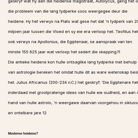
geskryf wat hy aan die heidense magistraat, Autolycus, gerig het o
die probleem van die lang tydperke soos weergegee deur die
heidene. Hy het verwys na Plato wat gese het dat 'n tydperk van 2
miljoen jaar tussen die Vloed en sy eie era verloop het. Teofilus he
ook verwys na Apollonius, die Egiptenaar, se aanspraak van ten
minste 155 625 jaar wat verloop het sedert die skepping.11
Die antieke heidene kon hulle ontsaglike lang tydperke met behulp
van astrologie bereken het omdat hulle dit as ware wetenskap be
het. Julius Africanus (200-234 n.C.) het geskryf: 'Die Egiptenare he
inderdaad met grootpraterige idees van hulle eie oudheid, en aan 
hand van hulle astrolo, 'n weergawe daarvan voorgehou in sikluss
en ontelbare jare 12
Moderne heidene?