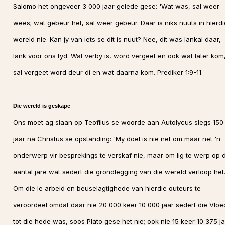
Salomo het ongeveer 3 000 jaar gelede gese: 'Wat was, sal weer
wees; wat gebeur het, sal weer gebeur. Daar is niks nuuts in hierdi
wereld nie. Kan jy van iets se dit is nuut? Nee, dit was lankal daar,
lank voor ons tyd. Wat verby is, word vergeet en ook wat later kom
sal vergeet word deur di en wat daarna kom. Prediker 1:9-11.
Die wereld is geskape
Ons moet ag slaan op Teofilus se woorde aan Autolycus slegs 150
jaar na Christus se opstanding: 'My doel is nie net om maar net 'n
onderwerp vir besprekings te verskaf nie, maar om lig te werp op d
aantal jare wat sedert die grondlegging van die wereld verloop het
Om die le arbeid en beuselagtighede van hierdie outeurs te
veroordeel omdat daar nie 20 000 keer 10 000 jaar sedert die Vloe
tot die hede was, soos Plato gese het nie; ook nie 15 keer 10 375 j