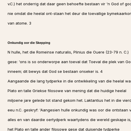
v.C.) het onderrig dat daar geen behoefte bestaan vir 'n God of go
nie omdat die heelal ont-staan het deur die toevallige bymekaarko
van atome. 3
Onkundig oor die Skepping
N hulle, het die Romeinse naturalis, Plinius die Ouere (23-79 n. C.)
gese: 'ons is so onderworpe aan toeval dat Toeval die plek van G
inneem; dit bewys dat God se bestaan onseker is. 4
Aangaande die lang tydperke in die ontwikkeling van die heelal wa
Plato en talle Griekse filosowe van mening dat die huidige heelal
miljoene jare gelede tot stand gekom het. Laktantius het in die vier
eeu n.C. geskryf: 'Aangesien hulle onkundig was oor die ontstaan 
alles en van daardie oertydperk waartydens die wereld geskape is
het Plato en talle ander filosowe gese dat duisende tydperke