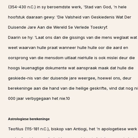
(354-430 n.C.) in sy beroemdste werk, 'Stad van God, 'n hele
hoofstuk daaraan gewy: 'Die Valsheid van Geskiedenis Wat Der
Duisende Jare Aan die Wereld Se Verlede Toeskryf.
Daarin se hy: 'Laat ons dan die gissings van die mens weglaat wat
weet waarvan hulle praat wanneer hulle hulle oor die aard en
oorsprong van die mensdom uitlaat nieHulle is ook mislei deur die
hoogs leuenagtige dokumente wat aanspraak maak dat hulle die
geskiede-nis van der duisende jare weergee, hoewel ons, deur
berekeninge aan die hand van die heilige geskrifte, vind dat nog ni
000 jaar verbygegaan het nie.10
Astrologiese berekeninge
Teofilus (115-181 n.C.), biskop van Antiogi, het 'n apologetiese werk