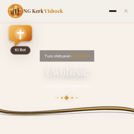
NG Kerk
Vishoek
Tuis
›
Aktueel
›
Ewolusie
Ewolusie
2 April 2016
·
ngvishoek