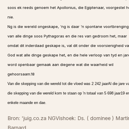
soos ek reeds genoem het Apollonius, die Egiptenaar, voorgestel h
nie.
Ng is die wereld ongeskape, 'ng is daar 'n spontane voortbrenging
van alle dinge soos Pythagoras en die res van gedroom het, maar
omdat dit inderdaad geskape is, val dit onder die voorsienigheid v
God wat alle dinge geskape het, en die hele verloop van tyd en jar
word openbaar gemaak aan diegene wat die waarheid wil
gehoorsaam.18
Van die skepping van die wereld tot die vloed was 2 242 jaarAl die jare v
die skepping van die wereld kom te staan op 'n totaal van 5 698 jaar19 e
enkele maande en dae.
Bron: 'juig.co.za NGVishoek: Ds. ( dominee ) Marti
Barnard.