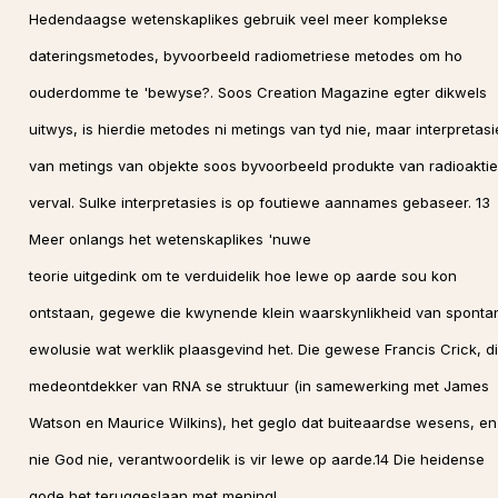
Hedendaagse wetenskaplikes gebruik veel meer komplekse
dateringsmetodes, byvoorbeeld radiometriese metodes om ho
ouderdomme te 'bewyse?. Soos Creation Magazine egter dikwels
uitwys, is hierdie metodes ni metings van tyd nie, maar interpretasi
van metings van objekte soos byvoorbeeld produkte van radioakti
verval. Sulke interpretasies is op foutiewe aannames gebaseer. 13
Meer onlangs het wetenskaplikes 'nuwe
teorie uitgedink om te verduidelik hoe lewe op aarde sou kon
ontstaan, gegewe die kwynende klein waarskynlikheid van sponta
ewolusie wat werklik plaasgevind het. Die gewese Francis Crick, d
medeontdekker van RNA se struktuur (in samewerking met James
Watson en Maurice Wilkins), het geglo dat buiteaardse wesens, en
nie God nie, verantwoordelik is vir lewe op aarde.14 Die heidense
gode het teruggeslaan met mening!