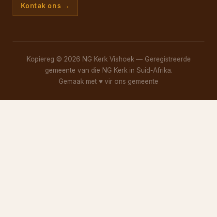
Kontak ons →
Kopiereg © 2026 NG Kerk Vishoek — Geregistreerde
gemeente van die NG Kerk in Suid-Afrika.
Gemaak met
♥
vir ons gemeente