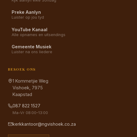
Kyk aanlyn elke Sondag
Preke Aanlyn
Luister op jou tyd
YouTube Kanaal
Alle opnames en uitsendings
Gemeente Musiek
Luister na ons liedere
BESOEK ONS
1 Kommetjie Weg
Vishoek, 7975
Kaapstad
087 822 1527
Ma–Vr 08:00–13:00
kerkkantoor@ngvishoek.co.za