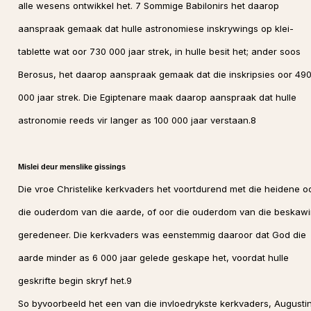
alle wesens ontwikkel het. 7 Sommige Babilonirs het daarop
aanspraak gemaak dat hulle astronomiese inskrywings op klei-
tablette wat oor 730 000 jaar strek, in hulle besit het; ander soos
Berosus, het daarop aanspraak gemaak dat die inskripsies oor 49
000 jaar strek. Die Egiptenare maak daarop aanspraak dat hulle
astronomie reeds vir langer as 100 000 jaar verstaan.8
Mislei deur menslike gissings
Die vroe Christelike kerkvaders het voortdurend met die heidene o
die ouderdom van die aarde, of oor die ouderdom van die beskaw
geredeneer. Die kerkvaders was eenstemmig daaroor dat God die
aarde minder as 6 000 jaar gelede geskape het, voordat hulle
geskrifte begin skryf het.9
So byvoorbeeld het een van die invloedrykste kerkvaders, Augusti