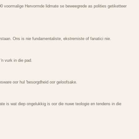
00 voormalige Hervormde lidmate se beweegrede as polities getiketteer
taan. Ons is nie fundamentaliste, ekstremiste of fanatici nie.
n vurk in die pad.
esware oor hul 'besorgdheid oor geloofsake.
mate is wat diep ongelukkig is oor die nuwe teologie en tendens in die