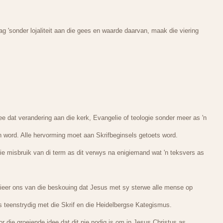
 'sonder lojaliteit aan die gees en waarde daarvan, maak die viering
ee dat verandering aan die kerk, Evangelie of teologie sonder meer as 'n
n word. Alle hervorming moet aan Skrifbeginsels getoets word.
ie misbruik van di term as dit verwys na enigiemand wat 'n teksvers as
sieer ons van die beskouing dat Jesus met sy sterwe alle mense op
s teenstrydig met die Skrif en die Heidelbergse Kategismus.
or die groeiende idee dat dit nie nodig is om in Jesus Christus as