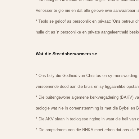
Verlosser te glo nie en dat alle gelowe ewe aanvaarbaar i
* Teolo se geloof as persoonlik en privaat: 'Ons betreur 
hulle dit as 'n persoonlike en private aangeleentheid besk
Wat die Steedshervormers se
* Ons bely die Godheid van Christus en sy menswording:
versoenende dood aan die kruis en sy liggaamlike opstan
* Die buitengewone algemene kerkvergadering (BAKV) van
teologie wat nie in ooreenstemming is met die Bybel en Be
* Die AKV slaan 'n teologiese rigting in waar die heil va
* Die ampsdraers van die NHKA moet erken dat ons die Be