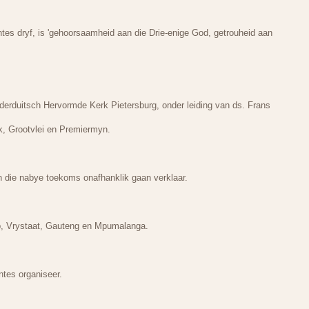
tes dryf, is 'gehoorsaamheid aan die Drie-enige God, getrouheid aan
erduitsch Hervormde Kerk Pietersburg, onder leiding van ds. Frans
k, Grootvlei en Premiermyn.
 die nabye toekoms onafhanklik gaan verklaar.
p, Vrystaat, Gauteng en Mpumalanga.
ntes organiseer.