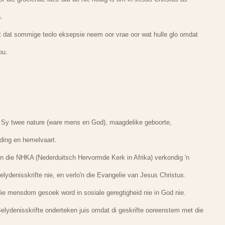
s.
dit dat sommige teolo eksepsie neem oor vrae oor wat hulle glo omdat
ou.
 Sy twee nature (ware mens en God), maagdelike geboorte,
ding en hemelvaart.
 die NHKA (Nederduitsch Hervormde Kerk in Afrika) verkondig 'n
lydenisskrifte nie, en verlo'n die Evangelie van Jesus Christus.
n die mensdom gesoek word in sosiale geregtigheid nie in God nie.
lydenisskrifte onderteken juis omdat di geskrifte ooreenstem met die