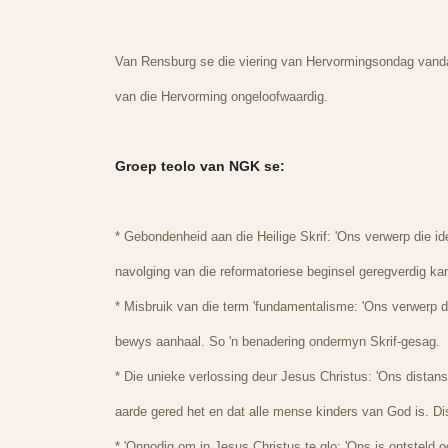
Van Rensburg se die viering van Hervormingsondag vandag
van die Hervorming ongeloofwaardig.
Groep teolo van NGK se:
* Gebondenheid aan die Heilige Skrif: 'Ons verwerp die id
navolging van die reformatoriese beginsel geregverdig ka
* Misbruik van die term 'fundamentalisme: 'Ons verwerp d
bewys aanhaal. So 'n benadering ondermyn Skrif-gesag.
* Die unieke verlossing deur Jesus Christus: 'Ons distan
aarde gered het en dat alle mense kinders van God is. Di
* 'Onnodig om in Jesus Christus te glo: 'Ons is ontsteld o