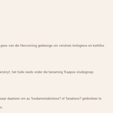
die gees van die Hervorming gedwonge om verskeie teologiese en kerklike
rskryf, het hulle reeds onder die benaming 'Kaapse studiegroep
ar daarteen om as 'fundamentalistiese? of 'fanatiese? getiketteer te
n.