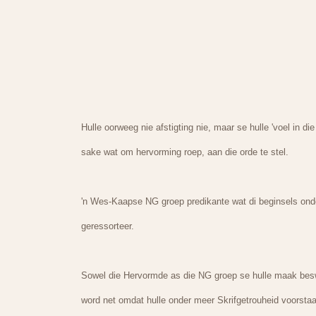
Hulle oorweeg nie afstigting nie, maar se hulle 'voel in 
sake wat om hervorming roep, aan die orde te stel.
'n Wes-Kaapse NG groep predikante wat di beginsels onde
geressorteer.
Sowel die Hervormde as die NG groep se hulle maak beswa
word net omdat hulle onder meer Skrifgetrouheid voorstaa