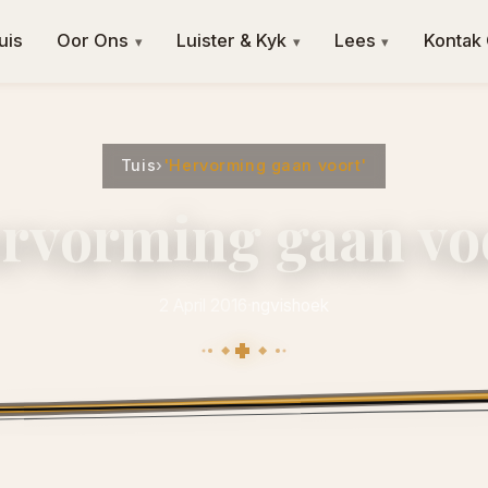
uis
Oor Ons
Luister & Kyk
Lees
Kontak
▾
▾
▾
Tuis
›
'Hervorming gaan voort'
ervorming gaan voo
2 April 2016
·
ngvishoek