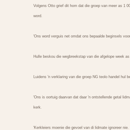
Volgens Otto grief dit hom dat die groep van meer as 1 0
word.
'Ons word verguis net omdat ons bepaalde beginsels voors
Hulle beskou die wegbreekstap van die afgelope week as '
Luidens 'n verklaring van die groep NG teolo handel hul b
'Ons is oortuig daarvan dat daar 'n ontstellende getal lid
kerk.
'Kerkleiers moenie die gevoel van di lidmate ignoreer nie.