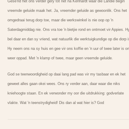
Gese'nd het ons verder gery tot net na Kenhardt waar die Landie begin
vreemde geluide maak het. Ja, vreemder geluide as gewoonlik. Ons het
omgedraai terug dorp toe, maar die werkswinkel is nie oop op 'n
Saterdagmiddag nie. Ons vra toe 'n bietjie rond en ontmoet vir Appies. H
bel daar en dan sy vriend, wat natuurlik die werktuigkundige op die dorp i
Hy neem ons na sy huis en gee vir ons koffie en 'n uur of twee later is o
weer oppad. Met 'n klamp of twee, maar geen vreemde geluide.
God se teenwoordigheid op daai lang pad was vir my tasbaar en ek het
geweet alles gaan okei wees. Ons ry verder aan, daar waar die niks
kniehoogte staan. En ek verwonder my oor die uitdrukking: godverlate
vlakte. Wat 'n teenstrydigheid! Dis dan al wat hier is? God