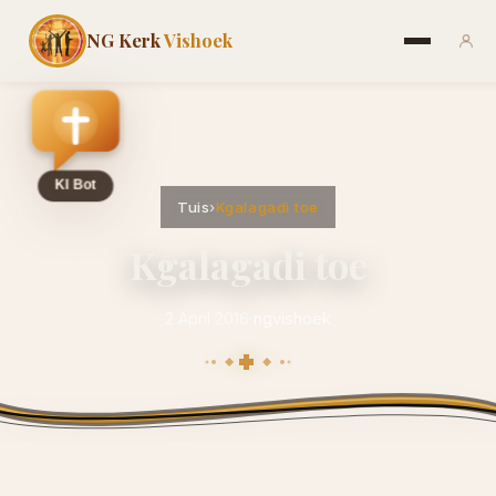
NG Kerk
Vishoek
Tuis
›
Kgalagadi toe
Kgalagadi toe
2 April 2016
·
ngvishoek