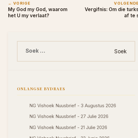
← VORIGE
VOLGEND
My God my God, waarom
Vergifnis: Om die turk
het U my verlaat?
af te 
Soek na:
ONLANGSE BYDRAES
NG Vishoek Nuusbrief - 3 Augustus 2026
NG Vishoek Nuusbrief - 27 Julie 2026
NG Vishoek Nuusbrief - 21 Julie 2026