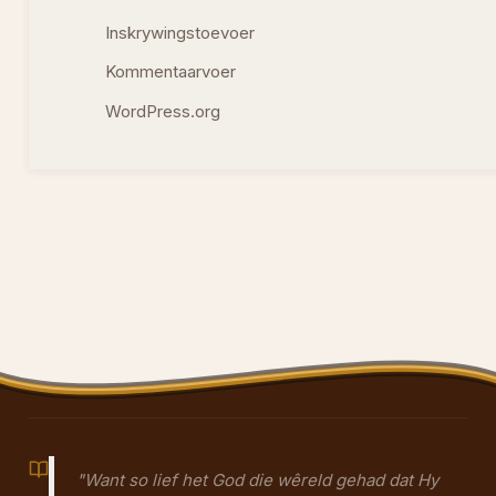
Inskrywingstoevoer
Kommentaarvoer
WordPress.org
"Want so lief het God die wêreld gehad dat Hy