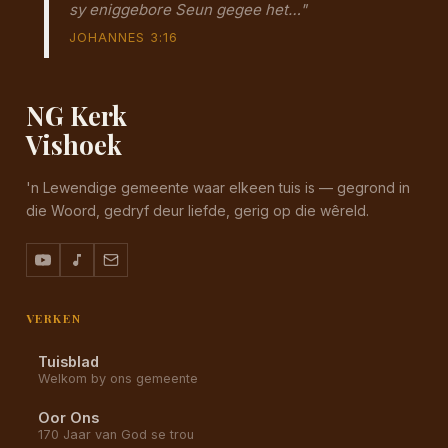
sy eniggebore Seun gegee het…"
JOHANNES 3:16
NG Kerk
Vishoek
'n Lewendige gemeente waar elkeen tuis is — gegrond in
die Woord, gedryf deur liefde, gerig op die wêreld.
VERKEN
Tuisblad
Welkom by ons gemeente
Oor Ons
170 Jaar van God se trou