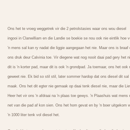
Ons het te vroeg weggetrek vir die 2 petrolstasies waar ons wou diesel
ingooi in Clanwilliam en die Landie se boekie se nou ook nie eintlik hoe v
'n mens sal kan ry nadat die liggie aangegaan het nie. Maar ons is braaf
ons druk deur Calvinia toe. Vir diegene wat nog nooit daai pad gery het n
dit is 'n korter pad, maar dit is ook 'n grondpad. Ja toemaar, ons het ook 
geweet nie. Ek bid so stil stil, later sommer hardop dat ons diesel dit sal
maak. Ons het dit egter nie gemaak op daai tenk diesel nie, maar die Li
Heer het vir ons 'n afdraai na 'n plaas toe gewys. 'n Plaashuis wat mens 
net van die pad af kon sien. Ons het hom gevat en by 'n boer uitgekom 
'n 1000 liter tenk vol diesel het.