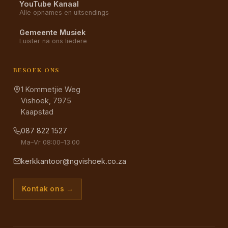
YouTube Kanaal
Alle opnames en uitsendings
Gemeente Musiek
Luister na ons liedere
BESOEK ONS
1 Kommetjie Weg
Vishoek, 7975
Kaapstad
087 822 1527
Ma–Vr 08:00–13:00
kerkkantoor@ngvishoek.co.za
Kontak ons →