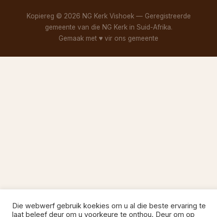
Kopiereg © 2026 NG Kerk Vishoek — Geregistreerde
gemeente van die NG Kerk in Suid-Afrika.
Gemaak met
♥
vir ons gemeente
Die webwerf gebruik koekies om u al die beste ervaring te
laat beleef deur om u voorkeure te onthou. Deur om op