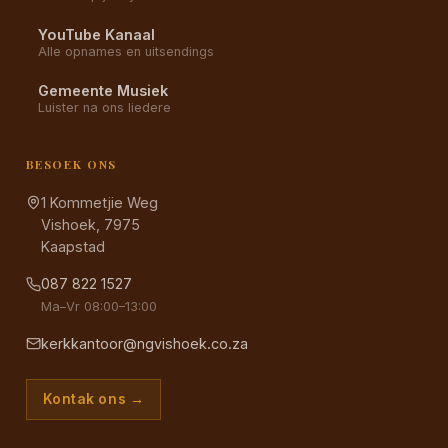
YouTube Kanaal
Alle opnames en uitsendings
Gemeente Musiek
Luister na ons liedere
BESOEK ONS
1 Kommetjie Weg
Vishoek, 7975
Kaapstad
087 822 1527
Ma–Vr 08:00–13:00
kerkkantoor@ngvishoek.co.za
Kontak ons →