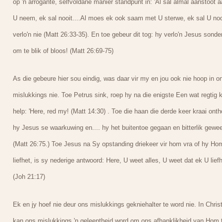
op 'n arrogante, selfvoldane manier standpunt in: 'Al sal almal aanstoot 
U neem, ek sal nooit....Al moes ek ook saam met U sterwe, ek sal U noo
verlo'n nie (Matt 26:33-35). En toe gebeur dit tog: hy verlo'n Jesus sonde
om te blik of bloos! (Matt 26:69-75)
As die gebeure hier sou eindig, was daar vir my en jou ook nie hoop in o
mislukkings nie. Toe Petrus sink, roep hy na die enigste Een wat regtig 
help: 'Here, red my! (Matt 14:30) . Toe die haan die derde keer kraai ont
hy Jesus se waarkuwing en.... hy het buitentoe gegaan en bitterlik gewe
(Matt 26:75.) Toe Jesus na Sy opstanding driekeer vir hom vra of hy Ho
liefhet, is sy nederige antwoord: Here, U weet alles, U weet dat ek U liefh
(Joh 21:17)
Ek en jy hoef nie deur ons mislukkings gekniehalter te word nie. In Chris
kan ons mislukkings 'n geleentheid word om ons afhanklikheid van Hom 