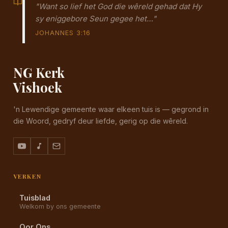
"Want so lief het God die wêreld gehad dat Hy
sy eniggebore Seun gegee het…"
JOHANNES 3:16
NG Kerk
Vishoek
'n Lewendige gemeente waar elkeen tuis is — gegrond in
die Woord, gedryf deur liefde, gerig op die wêreld.
VERKEN
Tuisblad
Welkom by ons gemeente
Oor Ons