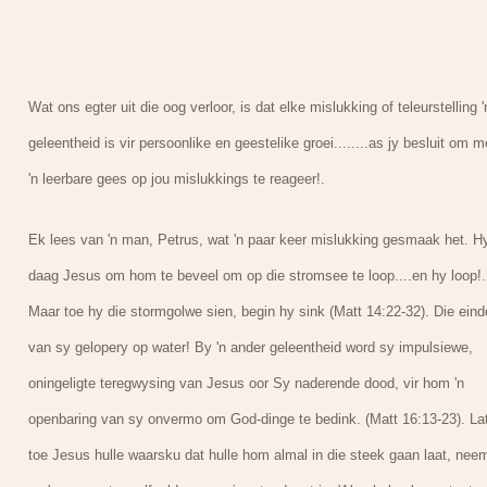
Wat ons egter uit die oog verloor, is dat elke mislukking of teleurstelling '
geleentheid is vir persoonlike en geestelike groei........as jy besluit om m
'n leerbare gees op jou mislukkings te reageer!.
Ek lees van 'n man, Petrus, wat 'n paar keer mislukking gesmaak het. H
daag Jesus om hom te beveel om op die stromsee te loop....en hy loop!.
Maar toe hy die stormgolwe sien, begin hy sink (Matt 14:22-32). Die eind
van sy gelopery op water! By 'n ander geleentheid word sy impulsiewe,
oningeligte teregwysing van Jesus oor Sy naderende dood, vir hom 'n
openbaring van sy onvermo om God-dinge te bedink. (Matt 16:13-23). Lat
toe Jesus hulle waarsku dat hulle hom almal in die steek gaan laat, nee