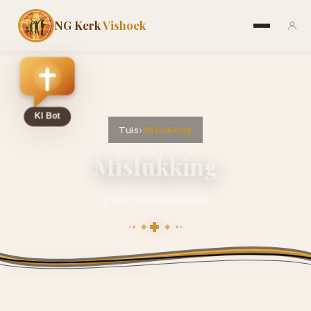
NG Kerk
Vishoek
Tuis
›
Mislukking
Mislukking
2 April 2016
·
ngvishoek