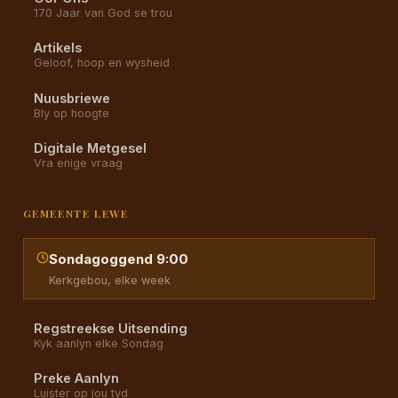
170 Jaar van God se trou
Artikels
Geloof, hoop en wysheid
Nuusbriewe
Bly op hoogte
Digitale Metgesel
Vra enige vraag
GEMEENTE LEWE
Sondagoggend 9:00
Kerkgebou, elke week
Regstreekse Uitsending
Kyk aanlyn elke Sondag
Preke Aanlyn
Luister op jou tyd