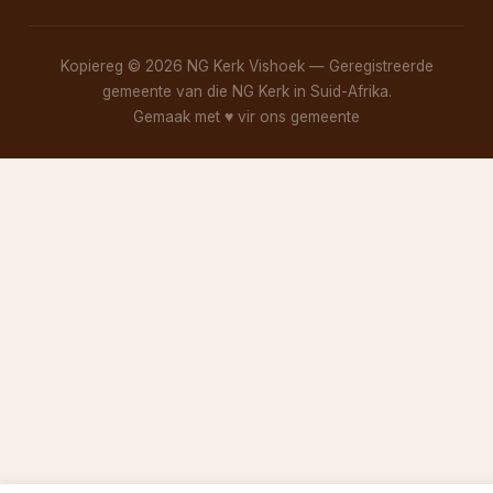
Kopiereg © 2026 NG Kerk Vishoek — Geregistreerde
gemeente van die NG Kerk in Suid-Afrika.
Gemaak met
♥
vir ons gemeente