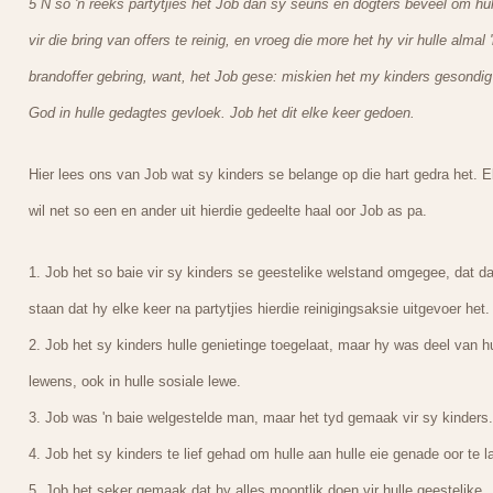
5 N so 'n reeks partytjies het Job dan sy seuns en dogters beveel om hul
vir die bring van offers te reinig, en vroeg die more het hy vir hulle almal 
brandoffer gebring, want, het Job gese: miskien het my kinders gesondig
God in hulle gedagtes gevloek. Job het dit elke keer gedoen.
Hier lees ons van Job wat sy kinders se belange op die hart gedra het. E
wil net so een en ander uit hierdie gedeelte haal oor Job as pa.
1. Job het so baie vir sy kinders se geestelike welstand omgegee, dat da
staan dat hy elke keer na partytjies hierdie reinigingsaksie uitgevoer het.
2. Job het sy kinders hulle genietinge toegelaat, maar hy was deel van hu
lewens, ook in hulle sosiale lewe.
3. Job was 'n baie welgestelde man, maar het tyd gemaak vir sy kinders.
4. Job het sy kinders te lief gehad om hulle aan hulle eie genade oor te la
5. Job het seker gemaak dat hy alles moontlik doen vir hulle geestelike