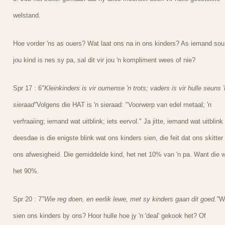
welstand.
Hoe vorder 'ns as ouers? Wat laat ons na in ons kinders? As iemand sou
jou kind is nes sy pa, sal dit vir jou 'n kompliment wees of nie?
Spr 17 : 6
"Kleinkinders is vir oumense 'n trots; vaders is vir hulle seuns '
sieraad"
Volgens die HAT is 'n sieraad: "Voorwerp van edel metaal; 'n
verfraaiing; iemand wat uitblink; iets eervol." Ja jitte, iemand wat uitblink 
deesdae is die enigste blink wat ons kinders sien, die feit dat ons skitter 
ons afwesigheid. Die gemiddelde kind, het net 10% van 'n pa. Want die 
het 90%.
Spr 20 : 7
"Wie reg doen, en eerlik lewe, met sy kinders gaan dit goed."
W
sien ons kinders by ons? Hoor hulle hoe jy 'n 'deal' gekook het? Of