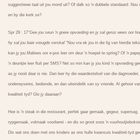
suggestiewe taal uit jou mond uit? Of dalk so 'n dubbele standaard. Nou 
en by die kerk se?
Spr 29 : 17
"Gee jou seun 'n goeie opvoeding en jy sal gerus wees oor h
hy sal jou baie vreugde verskaf."
Nou vra ek jou in die lig van hierdie teks
kan jy jou Maltees oor e-pos leer om deur 'n hoepel te spring? Of 'n pape
'n deuntjie leer fluit per SMS? Net so min kan jy jou kind 'n opvoeding ge
as jy nooit daar is nie. Dan leer hy die waardestelsel van die dagmoeder,
onderwyseres, bediende, en dan uiteindelik van sy vriende. Al gehoor va
kwaliteit tyd? Glo jy daaraan?
Hoe is 'n steak in die restourant, perfek gaar gemaak, gegeur, supersag,
rypgemaak, volmaak voorberei - en dis so groot soos 'n vuurhoutjieboksi
Dis wat ons doen met ons kinders as ons hulle kwansuis kwaliteit-tyd ge