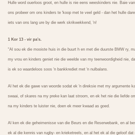
Hulle word ouerloos groot, en hulle is nie eens weeskinders nie. Baie van
ons probeer om ons kinders te 'koop met te veel geld - dan het hulle dar
iets van ons lang ure by die werk skrikwekkend, 'n!
1 Kor 13 - vir pa's.
"Al sou ek die mooiste huis in die buurt h en met die duurste BMW ry, m
my vrou en kinders geniet nie die weelde van my teenwoordigheid nie, d
is ek so waardeloos soos 'n bankkrediet met 'n nulbalans.
Al het ek die gawe van woorde sodat ek 'n direksie met my argumente k
swaai, of skares na my preke kan laat stroom, en ek het nie die liefde o
na my kinders te luister nie, doen ek meer kwaad as goed.
Al ken ek die geheimenisse van die Beurs en die Reserwebank, en al bes
ek al die kennis van rugby- en krieketreels, en al het ek al die geloof dat