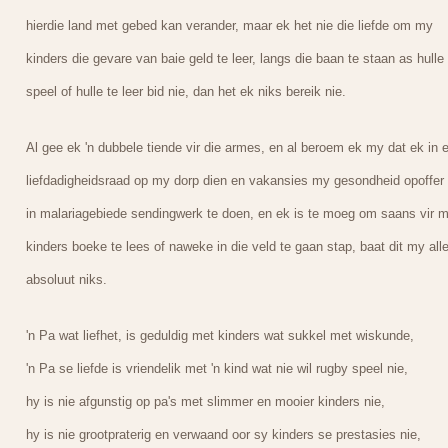
hierdie land met gebed kan verander, maar ek het nie die liefde om my
kinders die gevare van baie geld te leer, langs die baan te staan as hulle
speel of hulle te leer bid nie, dan het ek niks bereik nie.
Al gee ek 'n dubbele tiende vir die armes, en al beroem ek my dat ek in 
liefdadigheidsraad op my dorp dien en vakansies my gesondheid opoffer
in malariagebiede sendingwerk te doen, en ek is te moeg om saans vir 
kinders boeke te lees of naweke in die veld te gaan stap, baat dit my all
absoluut niks.
'n Pa wat liefhet, is geduldig met kinders wat sukkel met wiskunde,
'n Pa se liefde is vriendelik met 'n kind wat nie wil rugby speel nie,
hy is nie afgunstig op pa's met slimmer en mooier kinders nie,
hy is nie grootpraterig en verwaand oor sy kinders se prestasies nie,