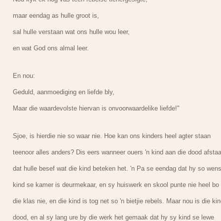
maar eendag as hulle groot is,
sal hulle verstaan wat ons hulle wou leer,
en wat God ons almal leer.
En nou:
Geduld, aanmoediging en liefde bly,
Maar die waardevolste hiervan is onvoorwaardelike liefde!"
Sjoe, is hierdie nie so waar nie. Hoe kan ons kinders heel agter staan
teenoor alles anders? Dis eers wanneer ouers 'n kind aan die dood afstaa
dat hulle besef wat die kind beteken het. 'n Pa se eendag dat hy so wen
kind se kamer is deurmekaar, en sy huiswerk en skool punte nie heel bo 
die klas nie, en die kind is tog net so 'n bietjie rebels. Maar nou is die ki
dood, en al sy lang ure by die werk het gemaak dat hy sy kind se lewe