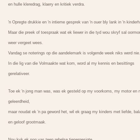
en hulle kleredrag, klaery en kritiek verdra.
'n Opregte drukkie en 'n intieme gesprek van 'n ouer bly lank in 'n kinderh
Maar die preek of toespraak wat ek liewer in die tyd wou skryf sal oormo
weer vergeet wees.
Vandag se noterings op die aandelemark is volgende week niks werd nie
In die lig van die Volmaakte wat kom, word al my kennis en besittings
gerelativeer.
Toe ek 'n jong man was, was ek gesteld op my voorkoms, my motor en 
geleerdheid,
maar noudat ek 'n pa geword het, wil ek graag my kinders met liefde, bal
en geloof grootmaak.
Nou kyk ek nog vas teen rebelse tienergesigte,