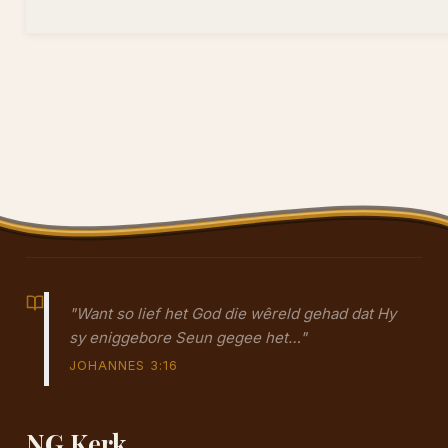
"Want so lief het God die wêreld gehad dat Hy
sy eniggebore Seun gegee het…"
JOHANNES 3:16
NG Kerk