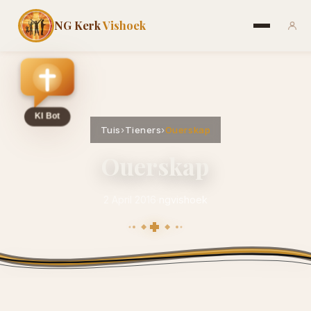
NG Kerk
Vishoek
Tuis
›
Tieners
›
Ouerskap
Ouerskap
2 April 2016
·
ngvishoek