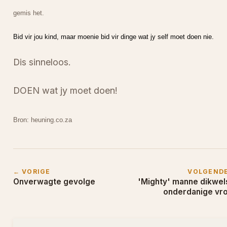
gemis het.
Bid vir jou kind, maar moenie bid vir dinge wat jy self moet doen nie.
Dis sinneloos.
DOEN wat jy moet doen!
Bron: heuning.co.za
← VORIGE
VOLGEND
Onverwagte gevolge
'Mighty' manne dikwel
onderdanige vr