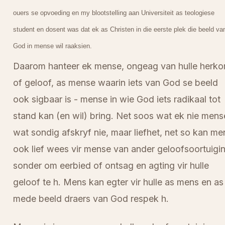
ouers se opvoeding en my blootstelling aan Universiteit as teologiese
student en dosent was dat ek as Christen in die eerste plek die beeld va
God in mense wil raaksien.
Daarom hanteer ek mense, ongeag van hulle herk
of geloof, as mense waarin iets van God se beeld
ook sigbaar is - mense in wie God iets radikaal tot
stand kan (en wil) bring. Net soos wat ek nie mens
wat sondig afskryf nie, maar liefhet, net so kan me
ook lief wees vir mense van ander geloofsoortuigi
sonder om eerbied of ontsag en agting vir hulle
geloof te h. Mens kan egter vir hulle as mens en as
mede beeld draers van God respek h.