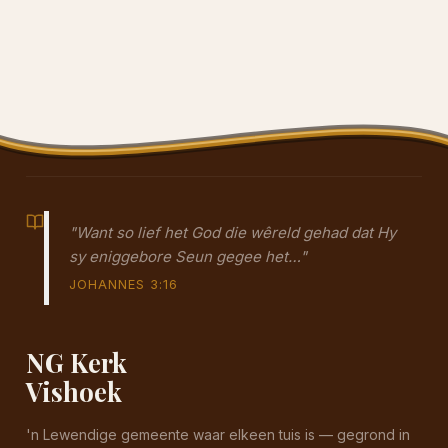
"Want so lief het God die wêreld gehad dat Hy
sy eniggebore Seun gegee het…"
JOHANNES 3:16
NG Kerk
Vishoek
'n Lewendige gemeente waar elkeen tuis is — gegrond in