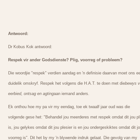
Antwoord:
Dr Kobus Kok antwoord:
Respek vir ander Godsdienste? Plig, voorreg of probleem?
Die woordjie "respek" verdien aandag en 'n definisie daarvan moet ons e
duidelik omskryf. Respek het volgens die H.A.T. te doen met die
bewys v
eerbied, ontsag en agting
aan iemand anders.
Ek onthou hoe my pa vir my eendag, toe ek twaalf jaar oud was die
volgende gese het: "Behandel jou meerderes met respek omdat dit jou pl
is, jou gelykes omdat dit jou plesier is en jou ondergeskiktes omdat dit j
voorreg is". Dit het by my 'n blywende indruk gelaat. Die gevolg van my