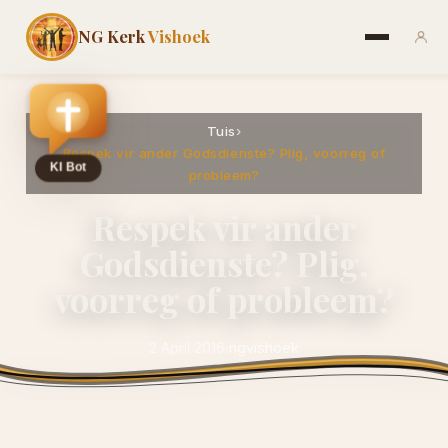
NG Kerk
Vishoek
Tuis
›
Respek vir ander Godsdienste? Plig, voorreg of
probleem?
Respek vir ander
Godsdienste? Plig,
voorreg of probleem?
2 April 2016
·
ngvishoek