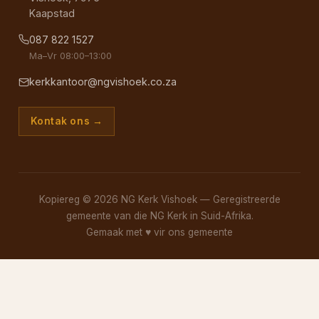
Kaapstad
087 822 1527
Ma–Vr 08:00–13:00
kerkkantoor@ngvishoek.co.za
Kontak ons →
Kopiereg © 2026 NG Kerk Vishoek — Geregistreerde
gemeente van die NG Kerk in Suid-Afrika.
Gemaak met
♥
vir ons gemeente