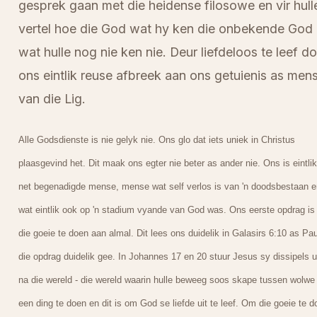
gesprek gaan met die heidense filosowe en vir hull
vertel hoe die God wat hy ken die onbekende God 
wat hulle nog nie ken nie. Deur liefdeloos te leef d
ons eintlik reuse afbreek aan ons getuienis as men
van die Lig.
Alle Godsdienste is nie gelyk nie. Ons glo dat iets uniek in Christus
plaasgevind het. Dit maak ons egter nie beter as ander nie. Ons is eintlik
net begenadigde mense, mense wat self verlos is van 'n doodsbestaan e
wat eintlik ook op 'n stadium vyande van God was. Ons eerste opdrag i
die goeie te doen aan almal. Dit lees ons duidelik in Galasirs 6:10 as Pa
die opdrag duidelik gee. In Johannes 17 en 20 stuur Jesus sy dissipels u
na die wereld - die wereld waarin hulle beweeg soos skape tussen wolw
een ding te doen en dit is om God se liefde uit te leef. Om die goeie te d