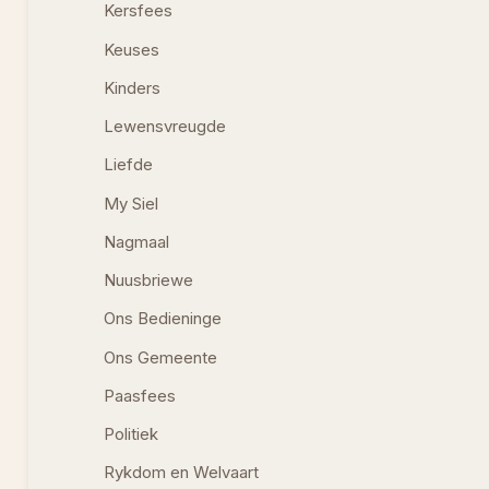
Kersfees
Keuses
Kinders
Lewensvreugde
Liefde
My Siel
Nagmaal
Nuusbriewe
Ons Bedieninge
Ons Gemeente
Paasfees
Politiek
Rykdom en Welvaart