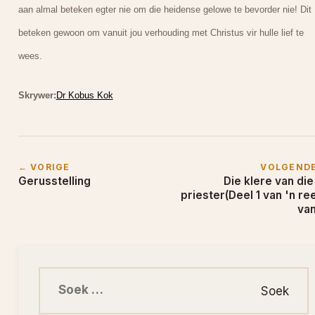
aan almal beteken egter nie om die heidense gelowe te bevorder nie! Dit
beteken gewoon om vanuit jou verhouding met Christus vir hulle lief te
wees.
Skrywer:
Dr Kobus Kok
← VORIGE
VOLGEND
Gerusstelling
Die klere van die
priester(Deel 1 van 'n re
van
Soek na: