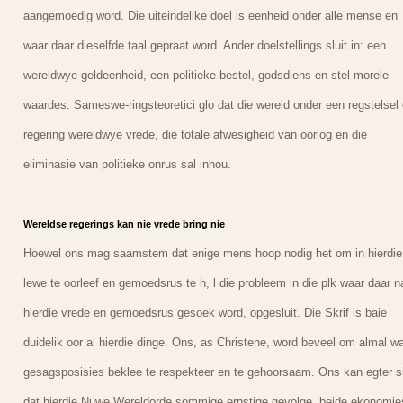
aangemoedig word. Die uiteindelike doel is eenheid onder alle mense en
waar daar dieselfde taal gepraat word. Ander doelstellings sluit in: een
wereldwye geldeenheid, een politieke bestel, godsdiens en stel morele
waardes. Sameswe-ringsteoretici glo dat die wereld onder een regstelsel
regering wereldwye vrede, die totale afwesigheid van oorlog en die
eliminasie van politieke onrus sal inhou.
Wereldse regerings kan nie vrede bring nie
Hoewel ons mag saamstem dat enige mens hoop nodig het om in hierdie
lewe te oorleef en gemoedsrus te h, l die probleem in die plk waar daar n
hierdie vrede en gemoedsrus gesoek word, opgesluit. Die Skrif is baie
duidelik oor al hierdie dinge. Ons, as Christene, word beveel om almal wa
gesagsposisies beklee te respekteer en te gehoorsaam. Ons kan egter s
dat hierdie Nuwe Wereldorde sommige ernstige gevolge, beide ekonomie