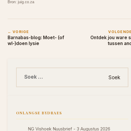
Bron: juig.co.za
← VORIGE
VOLGEND
Barnabas-blog: Moet- (of
Ontdek jou ware s
wl-)doen lysie
tussen an
Soek na:
ONLANGSE BYDRAES
NG Vishoek Nuusbrief - 3 Augustus 2026