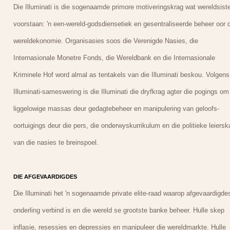
Die Illuminati is die sogenaamde primore motiveringskrag wat wereldsis
voorstaan: 'n een-wereld-godsdiensetiek en gesentraliseerde beheer oor d
wereldekonomie. Organisasies soos die Verenigde Nasies, die
Internasionale Monetre Fonds, die Wereldbank en die Internasionale
Kriminele Hof word almal as tentakels van die Illuminati beskou. Volgens
Illuminati-sameswering is die Illuminati die dryfkrag agter die pogings om
liggelowige massas deur gedagtebeheer en manipulering van geloofs-
oortuigings deur die pers, die onderwyskurrikulum en die politieke leiersk
van die nasies te breinspoel.
DIE AFGEVAARDIGDES
Die Illuminati het 'n sogenaamde private elite-raad waarop afgevaardigde
onderling verbind is en die wereld se grootste banke beheer. Hulle skep
inflasie, resessies en depressies en manipuleer die wereldmarkte. Hulle