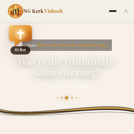
NG Kerk
Vishoek
Tuis
›
Wat is die Illuminati-sameswering?
Wat is die Illuminati-
sameswering?
2 April 2016
·
ngvishoek