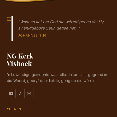
"Want so lief het God die wêreld gehad dat Hy
sy eniggebore Seun gegee het…"
JOHANNES 3:16
NG Kerk
Vishoek
'n Lewendige gemeente waar elkeen tuis is — gegrond in
die Woord, gedryf deur liefde, gerig op die wêreld.
VERKEN