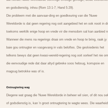
en godsdienstig, inhou (Rom 13:1-7; Hand 5:29).
Die probleem met die aanvaar-ding en goedkeuring van die 'Nuwe
Wereldorde is dat geen regering nog ooit aangebied het en ook nooit in di
toekoms werklik enige hoop en vrede vir die mensdom sal kan aanbied n
Wanneer die mens na regerings draai om vrede en hoop te bring, raak jy
baie gou ontnugter en vasgevang in vals beloftes. Die geskiedenis het
telkens bewys dat geen kwasi-wereld-regering nog ooit oorleef het nie o
die eenvoudige rede dat daar altyd gebreke soos hebsug, korrupsie en
magsug betrokke was of is.
Ontnugtering wag
Diegene wat graag die 'Nuwe Wereldorde in beheer wil sien, of dit nou se
of godsdienstig is, kan 'n groot ontnugtering te wagte wees. Die waarheid