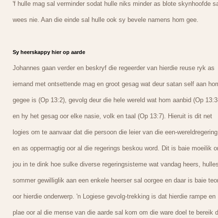
'f hulle mag sal verminder sodat hulle niks minder as blote skynhoofde sa
wees nie. Aan die einde sal hulle ook sy bevele namens hom gee.
Sy heerskappy hier op aarde
Johannes gaan verder en beskryf die regeerder van hierdie reuse ryk as
iemand met ontsettende mag en groot gesag wat deur satan self aan ho
gegee is (Op 13:2), gevolg deur die hele wereld wat hom aanbid (Op 13:3
en hy het gesag oor elke nasie, volk en taal (Op 13:7). Hieruit is dit net
logies om te aanvaar dat die persoon die leier van die een-wereldregering
en as oppermagtig oor al die regerings beskou word. Dit is baie moeilik 
jou in te dink hoe sulke diverse regeringsisteme wat vandag heers, hulles
sommer gewilliglik aan een enkele heerser sal oorgee en daar is baie teo
oor hierdie onderwerp. 'n Logiese gevolg-trekking is dat hierdie rampe en
plae oor al die mense van die aarde sal kom om die ware doel te bereik d