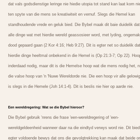
dat vals godsdienstige leringe nie hiedie utopia tot stand kan laat kom ni
ten spyte van die mens se kreatiwiteit en vernuf. Slegs die Hemel kan
standhoudende vrede en geluk bied. Die Bybel maak dit baie duidelik dat
alle dinge wat met hierdie wereld geassosieer word, met lyding, ongemak
dood gepaard gaan (2 Kor 4:16; Heb 9:27). Dit is egter net so duidelik da
hierdie dinge heeltmal onbekend in die Hemel is (Op 21:3-7; Op 22). Hoop
inderdaad nodig, maar dit is die Hemelse hoop wat die mens nodig het, n
die valse hoop van 'n 'Nuwe Wereldorde nie. Die een hoop vir alle gelowi
is slegs in die Hemele (Joh 14:1-4). Dit is beslis nie hier op aarde nie.
Een wereldregering: Wat se die Bybel hieroor?
Die Bybel gebruik 'nrens die frase 'een-wereldregering of 'een-
wereldgeldeenheid wanneer daar na die eindtyd verwys word nie. Dit bied
egter voldoende bewys dat ons die gevolgtrekking kan maak dat beide o