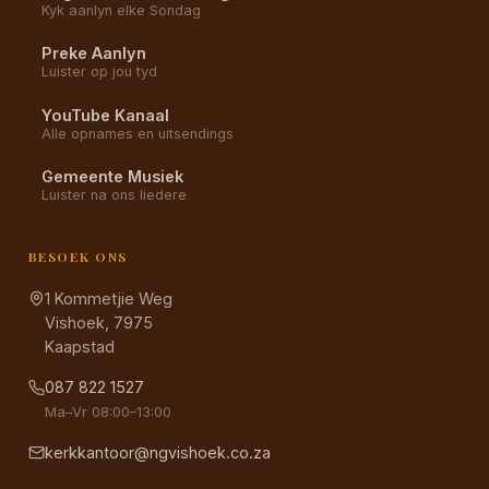
Kyk aanlyn elke Sondag
Preke Aanlyn
Luister op jou tyd
YouTube Kanaal
Alle opnames en uitsendings
Gemeente Musiek
Luister na ons liedere
BESOEK ONS
1 Kommetjie Weg
Vishoek, 7975
Kaapstad
087 822 1527
Ma–Vr 08:00–13:00
kerkkantoor@ngvishoek.co.za