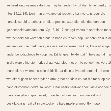
verheerliking waarna satan gesmag het sedert hy uit die Hemel verdryf is
(Jes 14:12-14). Een manier waarop dit reggekry kan word, is deur die
handelswereld te beheer, en dit is presies waar die hele idee van een
geldeenheid vandaan kom. Op 13:16-17 beskryf voorts 'n sataniese mer
wat benodig sal word ten einde te koop en te verkoop. Dit beteken dus d
enigeen wat die merk weier, nie in staat sal wees om kos, klere of enige
ander benodigdhede te koop nie. Dit lei geen twyfel dat 'n hele aantal m
in die wereld hierdie merk sal aanvaar bloot net om te oorleef nie. Vers 1
maak dit net weereens baie duidelik dat dit 'n universele stelsel sal wees
wat almal gaan beheer, ryk en arm, groot en klein en dat die merk op die
hand of voorkop gedra sal word. Daar heers heelwat spekulasie oor hoe d
merk aangebring gaan word, maar tegnologie, wat tans wereldwyd
beskikbaar is, sal dit in die toekoms baie makliker moontlik maak.