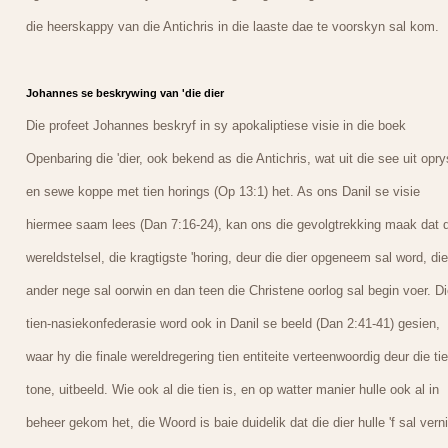
die heerskappy van die Antichris in die laaste dae te voorskyn sal kom.
Johannes se beskrywing van 'die dier
Die profeet Johannes beskryf in sy apokaliptiese visie in die boek
Openbaring die 'dier, ook bekend as die Antichris, wat uit die see uit opry
en sewe koppe met tien horings (Op 13:1) het. As ons Danil se visie
hiermee saam lees (Dan 7:16-24), kan ons die gevolgtrekking maak dat d
wereldstelsel, die kragtigste 'horing, deur die dier opgeneem sal word, die
ander nege sal oorwin en dan teen die Christene oorlog sal begin voer. Di
tien-nasiekonfederasie word ook in Danil se beeld (Dan 2:41-41) gesien,
waar hy die finale wereldregering tien entiteite verteenwoordig deur die ti
tone, uitbeeld. Wie ook al die tien is, en op watter manier hulle ook al in
beheer gekom het, die Woord is baie duidelik dat die dier hulle 'f sal verni