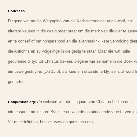
Oorleef so
Diegene wat na die Wegraping van die Kerk agtergelaat gaan word, sal
uiterste keuses in die gesig moet staar om die merk van die dier te aanv
en te oorleef of om hongersnood en die allerverskriklikste vervolging deu
die Antichris en sy volgelinge in die gesig te staar. Maar die wat hulle
gedurende di tyd tot Christus bekeer, diegene wie se name in die Boek v
die Lewe geskryf is (Op 13:8), sal kies om staande te bly, selfs al word h
gemartel.
is 'n webwerf wat die Liggaam van Christus bedien deur
Gotquestion.org
interessante artikels en Bybelse antwoorde op uitdagende vrae te verska
Vir meer inligting, besoek www.gotquestions.org