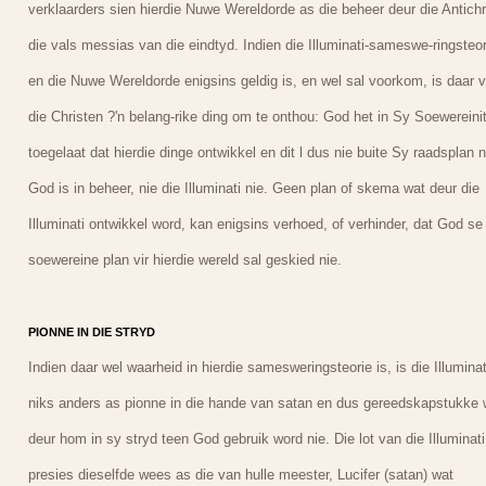
verklaarders sien hierdie Nuwe Wereldorde as die beheer deur die Antichr
die vals messias van die eindtyd. Indien die Illuminati-sameswe-ringsteor
en die Nuwe Wereldorde enigsins geldig is, en wel sal voorkom, is daar v
die Christen ?'n belang-rike ding om te onthou: God het in Sy Soewereinit
toegelaat dat hierdie dinge ontwikkel en dit l dus nie buite Sy raadsplan n
God is in beheer, nie die Illuminati nie. Geen plan of skema wat deur die
Illuminati ontwikkel word, kan enigsins verhoed, of verhinder, dat God se
soewereine plan vir hierdie wereld sal geskied nie.
PIONNE IN DIE STRYD
Indien daar wel waarheid in hierdie samesweringsteorie is, is die Illuminat
niks anders as pionne in die hande van satan en dus gereedskapstukke 
deur hom in sy stryd teen God gebruik word nie. Die lot van die Illuminati
presies dieselfde wees as die van hulle meester, Lucifer (satan) wat