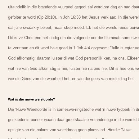
uiteindelik in die brandende vuurpoel gegooi sal word om dag en nag daa
gefolter te word (Op 20:10). In Joh 16:33 het Jesus verklaar: 'In die werel
sal julle swaarkry beleef, maar skep moed: Ek het die wereld reeds oorwi
Dit is vir Christene net nodig om die volgende oor die Illuminati-sameswe
te verstaan en dit word baie goed in 1 Joh 4:4 opgesom: 'Julle is egter v
God afkomstig: daarom luister di wat God persoonlik ken, na ons. Elkee
wat nie van God afkomstig is nie, luister nie na ons nie. Dit is hoe ons w
wie die Gees van die waarheid het, en wie die gees van misleiding het.
Wat is die nuwe wereldorde?
Die 'Nuwe Wereldorde is 'n sameswe-ringsteorie wat 'n nuwe tydperk in d
geskiedenis poneer waarin daar grootskaalse veranderinge in die wereld 
opsigte van die balans van wereldmag gaan plaasvind. Hierdie 'Nuwe