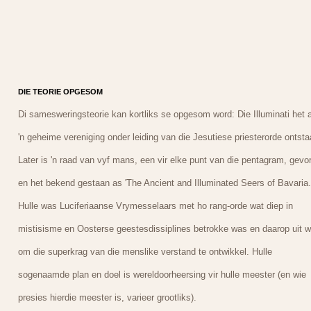
DIE TEORIE OPGESOM
Di samesweringsteorie kan kortliks se opgesom word: Die Illuminati het 
'n geheime vereniging onder leiding van die Jesutiese priesterorde ontsta
Later is 'n raad van vyf mans, een vir elke punt van die pentagram, gevo
en het bekend gestaan as 'The Ancient and Illuminated Seers of Bavaria.
Hulle was Luciferiaanse Vrymesselaars met ho rang-orde wat diep in
mistisisme en Oosterse geestesdissiplines betrokke was en daarop uit 
om die superkrag van die menslike verstand te ontwikkel. Hulle
sogenaamde plan en doel is wereldoorheersing vir hulle meester (en wie
presies hierdie meester is, varieer grootliks).