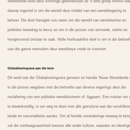
Wereldorde word deur sommige geteoretiseer as 'n elite groep mense wa
daarop ingestel is om die wereld deur middel van een wereldregering te
beheer. Die doel hieragter sou wees om die wereld van wereldoorloe en
politieke tweedrag te bevry en om in die proses van armoede, siekte en
hongersnood ontslae te raak. Hulle hoofsaaklike doel is om in die behoef
van die ganse mensdom deur wereldwye vrede te voorsien.
Globaliseringsera aan die kom
Dit word ook die 'Globaliseringsera genoem en hierdie 'Nuwe Wereldorde 
in die proses wegdoen met die behoefte aan diverse regerings deur die
installering van een politieke wereldsisteem of -liggaam. Een manier om d
te bewerkstellig, is om weg te doen met alle grenslyne wat die verskillen
lande en nasionaliteite aandui. Om al hierdie veranderinge teweeg te brin
sal die verdraagsaamheid teenoor alle ander kulture, waardes en ideologi