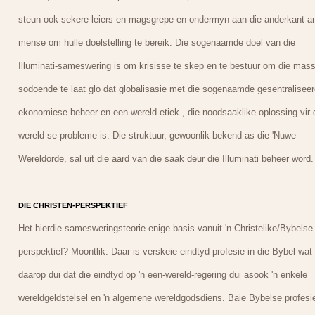
steun ook sekere leiers en magsgrepe en ondermyn aan die anderkant a
mense om hulle doelstelling te bereik. Die sogenaamde doel van die
Illuminati-sameswering is om krisisse te skep en te bestuur om die mas
sodoende te laat glo dat globalisasie met die sogenaamde gesentralisee
ekonomiese beheer en een-wereld-etiek , die noodsaaklike oplossing vir 
wereld se probleme is. Die struktuur, gewoonlik bekend as die 'Nuwe
Wereldorde, sal uit die aard van die saak deur die Illuminati beheer word.
DIE CHRISTEN-PERSPEKTIEF
Het hierdie samesweringsteorie enige basis vanuit 'n Christelike/Bybelse
perspektief? Moontlik. Daar is verskeie eindtyd-profesie in die Bybel wat
daarop dui dat die eindtyd op 'n een-wereld-regering dui asook 'n enkele
wereldgeldstelsel en 'n algemene wereldgodsdiens. Baie Bybelse profesi