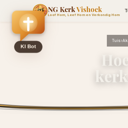
NG Kerk
Vishoek
T
Loof Hom, Leef Hom en Verkondig Hom
Tuis
›
Ak
Hoe
kerk