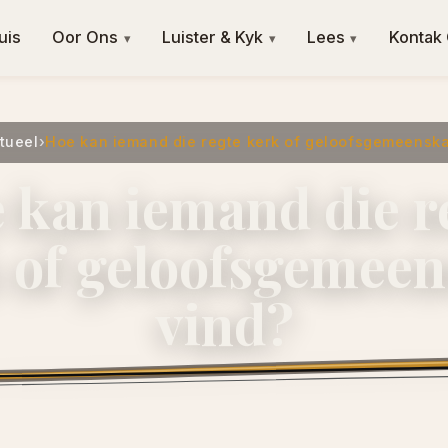
uis
Oor Ons
Luister & Kyk
Lees
Kontak
▾
▾
▾
tueel
›
Hoe kan iemand die regte kerk of geloofsgemeenska
 kan iemand die r
 of geloofsgemee
vind?
28 Junie 2025
·
ngvishoek