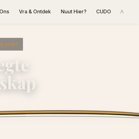
 Ons
Vra & Ontdek
Nuut Hier?
CUDO
p vind?
egte
nskap