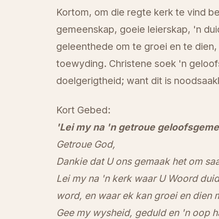
Kortom, om die regte kerk te vind be
gemeenskap, goeie leierskap, 'n duid
geleenthede om te groei en te dien,
toewyding. Christene soek 'n gelo
doelgerigtheid; want dit is noodsaakl
Kort Gebed:
'Lei my na 'n getroue geloofsgem
Getroue God,
Dankie dat U ons gemaak het om saa
Lei my na 'n kerk waar U Woord duide
word, en waar ek kan groei en dien 
Gee my wysheid, geduld en 'n oop ha