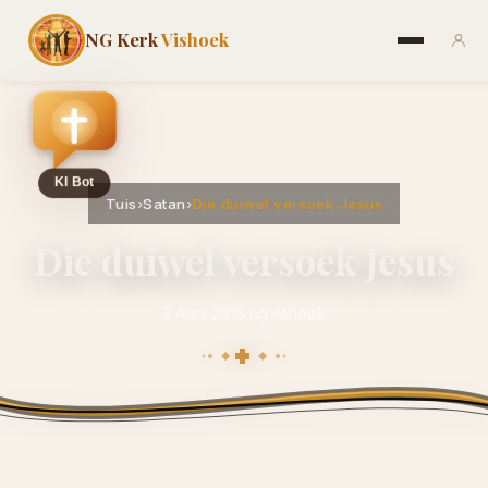
NG Kerk
Vishoek
Tuis
›
Satan
›
Die duiwel versoek Jesus
Die duiwel versoek Jesus
2 April 2016
·
ngvishoek