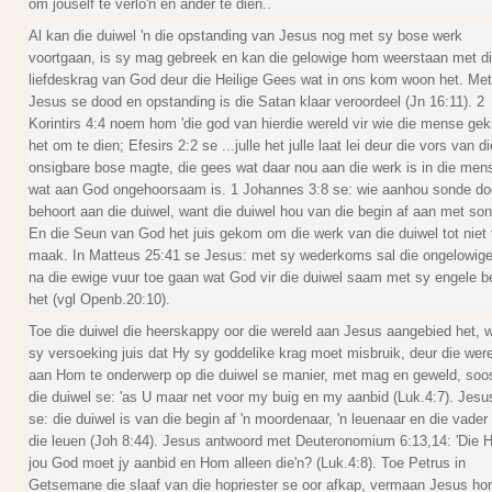
om jouself te verlo'n en ander te dien..
Al kan die duiwel 'n die opstanding van Jesus nog met sy bose werk
voortgaan, is sy mag gebreek en kan die gelowige hom weerstaan met d
liefdeskrag van God deur die Heilige Gees wat in ons kom woon het. Met
Jesus se dood en opstanding is die Satan klaar veroordeel (Jn 16:11). 2
Korintirs 4:4 noem hom 'die god van hierdie wereld vir wie die mense gek
het om te dien; Efesirs 2:2 se ...julle het julle laat lei deur die vors van di
onsigbare bose magte, die gees wat daar nou aan die werk is in die men
wat aan God ongehoorsaam is. 1 Johannes 3:8 se: wie aanhou sonde do
behoort aan die duiwel, want die duiwel hou van die begin af aan met son
En die Seun van God het juis gekom om die werk van die duiwel tot niet 
maak. In Matteus 25:41 se Jesus: met sy wederkoms sal die ongelowig
na die ewige vuur toe gaan wat God vir die duiwel saam met sy engele be
het (vgl Openb.20:10).
Toe die duiwel die heerskappy oor die wereld aan Jesus aangebied het, 
sy versoeking juis dat Hy sy goddelike krag moet misbruik, deur die were
aan Hom te onderwerp op die duiwel se manier, met mag en geweld, soo
die duiwel se: 'as U maar net voor my buig en my aanbid (Luk.4:7). Jesu
se: die duiwel is van die begin af 'n moordenaar, 'n leuenaar en die vader
die leuen (Joh 8:44). Jesus antwoord met Deuteronomium 6:13,14: 'Die 
jou God moet jy aanbid en Hom alleen die'n? (Luk.4:8). Toe Petrus in
Getsemane die slaaf van die hopriester se oor afkap, vermaan Jesus ho