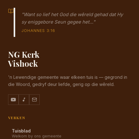
"Want so lief het God die wêreld gehad dat Hy
sy eniggebore Seun gegee het…"
JOHANNES 3:16
NG Kerk
Vishoek
'n Lewendige gemeente waar elkeen tuis is — gegrond in
die Woord, gedryf deur liefde, gerig op die wêreld.
VERKEN
Tuisblad
Welkom by ons gemeente