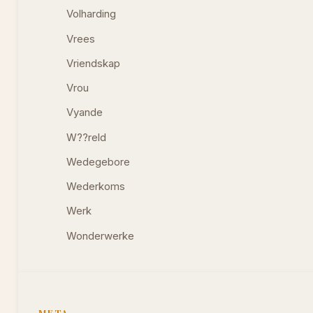
Volharding
Vrees
Vriendskap
Vrou
Vyande
W??reld
Wedegebore
Wederkoms
Werk
Wonderwerke
META