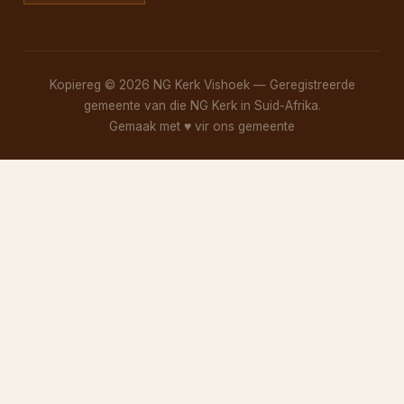
Kopiereg © 2026 NG Kerk Vishoek — Geregistreerde
gemeente van die NG Kerk in Suid-Afrika.
Gemaak met
♥
vir ons gemeente