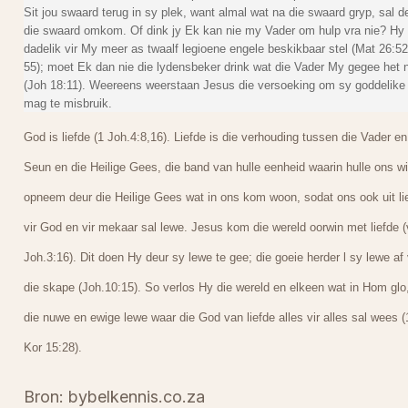
Sit jou swaard terug in sy plek, want almal wat na die swaard gryp, sal d
die swaard omkom. Of dink jy Ek kan nie my Vader om hulp vra nie? Hy 
dadelik vir My meer as twaalf legioene engele beskikbaar stel (Mat 26:52
55); moet Ek dan nie die lydensbeker drink wat die Vader My gegee het 
(Joh 18:11). Weereens weerstaan Jesus die versoeking om sy goddelike
mag te misbruik.
God is liefde (1 Joh.4:8,16). Liefde is die verhouding tussen die Vader en
Seun en die Heilige Gees, die band van hulle eenheid waarin hulle ons wi
opneem deur die Heilige Gees wat in ons kom woon, sodat ons ook uit li
vir God en vir mekaar sal lewe. Jesus kom die wereld oorwin met liefde (
Joh.3:16). Dit doen Hy deur sy lewe te gee; die goeie herder l sy lewe af 
die skape (Joh.10:15). So verlos Hy die wereld en elkeen wat in Hom glo,
die nuwe en ewige lewe waar die God van liefde alles vir alles sal wees (
Kor 15:28).
Bron: bybelkennis.co.za