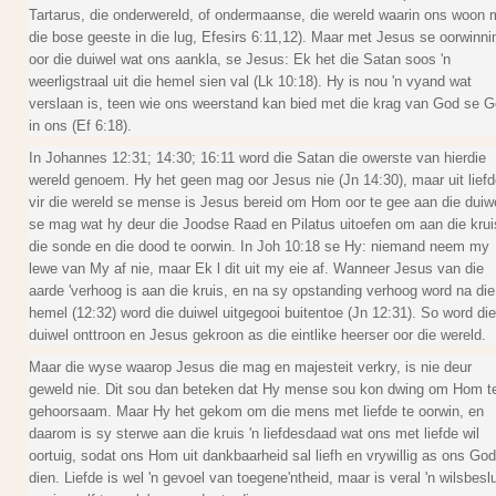
Tartarus, die onderwereld, of ondermaanse, die wereld waarin ons woon 
die bose geeste in die lug, Efesirs 6:11,12). Maar met Jesus se oorwinni
oor die duiwel wat ons aankla, se Jesus: Ek het die Satan soos 'n
weerligstraal uit die hemel sien val (Lk 10:18). Hy is nou 'n vyand wat
verslaan is, teen wie ons weerstand kan bied met die krag van God se 
in ons (Ef 6:18).
In Johannes 12:31; 14:30; 16:11 word die Satan die owerste van hierdie
wereld genoem. Hy het geen mag oor Jesus nie (Jn 14:30), maar uit liefd
vir die wereld se mense is Jesus bereid om Hom oor te gee aan die duiw
se mag wat hy deur die Joodse Raad en Pilatus uitoefen om aan die krui
die sonde en die dood te oorwin. In Joh 10:18 se Hy: niemand neem my
lewe van My af nie, maar Ek l dit uit my eie af. Wanneer Jesus van die
aarde 'verhoog is aan die kruis, en na sy opstanding verhoog word na die
hemel (12:32) word die duiwel uitgegooi buitentoe (Jn 12:31). So word die
duiwel onttroon en Jesus gekroon as die eintlike heerser oor die wereld.
Maar die wyse waarop Jesus die mag en majesteit verkry, is nie deur
geweld nie. Dit sou dan beteken dat Hy mense sou kon dwing om Hom t
gehoorsaam. Maar Hy het gekom om die mens met liefde te oorwin, en
daarom is sy sterwe aan die kruis 'n liefdesdaad wat ons met liefde wil
oortuig, sodat ons Hom uit dankbaarheid sal liefh en vrywillig as ons God
dien. Liefde is wel 'n gevoel van toegene'ntheid, maar is veral 'n wilsbeslu