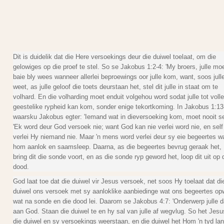
Dit is duidelik dat die Here versoekings deur die duiwel toelaat, om die
gelowiges op die proef te stel. So se Jakobus 1:2-4: 'My broers, julle mo
baie bly wees wanneer allerlei beproewings oor julle kom, want, soos jull
weet, as julle geloof die toets deurstaan het, stel dit julle in staat om te
volhard. En die volharding moet enduit volgehou word sodat julle tot volle
geestelike rypheid kan kom, sonder enige tekortkoming. In Jakobus 1:13
waarsku Jakobus egter: 'Iemand wat in dieversoeking kom, moet nooit s
'Ek word deur God versoek nie; want God kan nie verlei word nie, en self
verlei Hy niemand nie. Maar 'n mens word verlei deur sy eie begeertes w
hom aanlok en saamsleep. Daarna, as die begeertes bevrug geraak het,
bring dit die sonde voort, en as die sonde ryp geword het, loop dit uit op 
dood.
God laat toe dat die duiwel vir Jesus versoek, net soos Hy toelaat dat di
duiwel ons versoek met sy aanloklike aanbiedinge wat ons begeertes o
wat na sonde en die dood lei. Daarom se Jakobus 4:7: 'Onderwerp julle 
aan God. Staan die duiwel te en hy sal van julle af wegvlug. So het Jesu
die duiwel en sy versoekings weerstaan, en die duiwel het Hom 'n tyd la